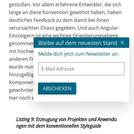
gestoßen. Vor allem erfahrene Entwickler, die sich
lange an diese Konvention gewöhnt haben, haben
deutliches Feedback zu dem damit bei ihnen
verursachten Chaos gegeben. Und auch Angular-
Einsteigern ist eine wichtige Orientierungsebene
×
Bleibe auf dem neuesten Stand
genommen worden - brilliert Angular doch gerade
mit hochwertigen Architekturkonzepten, was vielen
Melde dich jetzt zum Newsletter an:
anderen Frameworks fehlt. Mit Angular CLI 21
wurde nun eine neue Kommandozeilenoption
hinzugefügt, mit der neue Anwendungen wieder
Komponenten/Services/Pipes erzeugen, die die
gewohnten Postfixe besitzen. Vielleicht findet sich
hier noch ein goldener Weg in der Zukunft.
Listing 9: Erzeugung von Projekten und Anwendu
ngen mit dem konventionellen Styleguide