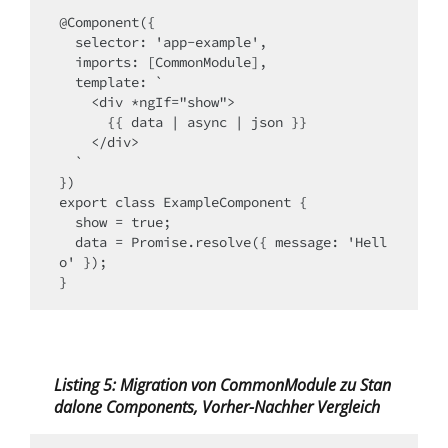
@Component({

  selector: 'app-example',

  imports: [CommonModule],

  template: `

    <div *ngIf="show">

      {{ data | async | json }}

    </div>

  `

})

export class ExampleComponent {

  show = true;

  data = Promise.resolve({ message: 'Hell
o' });

Listing 5: Migration von CommonModule zu Stan
dalone Components, Vorher-Nachher Vergleich