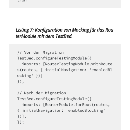
Listing 7: Konfiguration von Mocking für das Rou
terModule mit dem TestBed.
// Vor der Migration

TestBed.configureTestingModule({

  imports: [RouterTestingModule.withRoute
s(routes, { initialNavigation: 'enabledBl
ocking' })]

});

// Nach der Migration

TestBed.configureTestingModule({

  imports: [RouterModule.forRoot(routes, 
{ initialNavigation: 'enabledBlocking' 
})],
