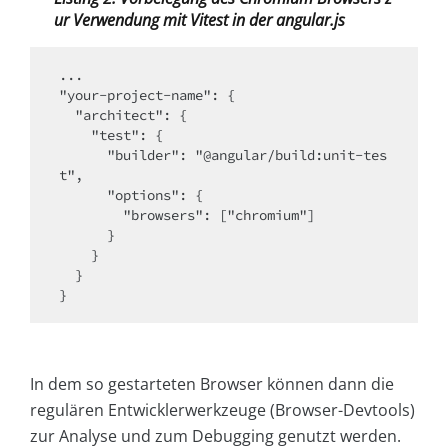
ur Verwendung mit Vitest in der angular.js
...

"your-project-name": {

  "architect": {

    "test": {

      "builder": "@angular/build:unit-tes
t",

      "options": {

        "browsers": ["chromium"]

      }

    }

  }

In dem so gestarteten Browser können dann die
regulären Entwicklerwerkzeuge (Browser-Devtools)
zur Analyse und zum Debugging genutzt werden.