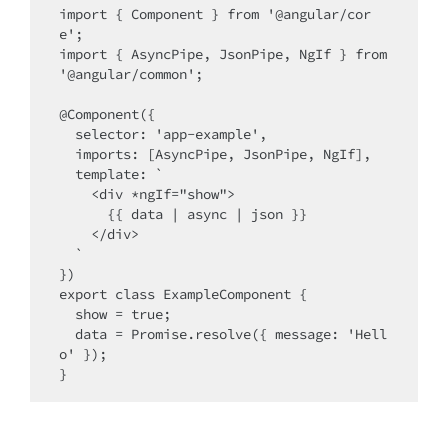
import { Component } from '@angular/cor
e';

import { AsyncPipe, JsonPipe, NgIf } from 
'@angular/common';

@Component({

  selector: 'app-example',

  imports: [AsyncPipe, JsonPipe, NgIf],

  template: `

    <div *ngIf="show">

      {{ data | async | json }}

    </div>

  `

})

export class ExampleComponent {

  show = true;

  data = Promise.resolve({ message: 'Hell
o' });
