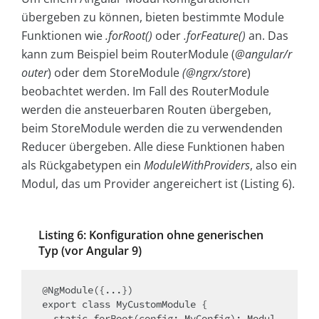
übergeben zu können, bieten bestimmte Module
Funktionen wie
.forRoot()
oder
.forFeature()
an. Das
kann zum Beispiel beim RouterModule (
@angular/r
outer
) oder dem StoreModule
(@ngrx/store
)
beobachtet werden. Im Fall des RouterModule
werden die ansteuerbaren Routen übergeben,
beim StoreModule werden die zu verwendenden
Reducer übergeben. Alle diese Funktionen haben
als Rückgabetypen ein
ModuleWithProviders
, also ein
Modul, das um Provider angereichert ist (Listing 6).
Listing 6: Konfiguration ohne generischen
Typ (vor Angular 9)
@NgModule({...})

export class MyCustomModule {

  static forRoot(config: MyConfig): Modul