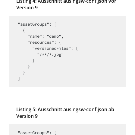
Listing 4: Ausschnitt aus ngsw-conf.json vor
Version 9
"assetGroups": [

  {

    "name": "demo",

    "resources": {

      "versionedFiles": [

        "/**/*.jpg"

      ]

    }

  }

]
Listing 5: Ausschnitt aus ngsw-conf.json ab
Version 9
"assetGroups": [
