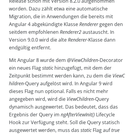
Release schon mit Version 8.2.0 aufgenommen
worden. Dazu zählt etwa eine automatische
Migration, die in Anwendungen die bereits mit
Angular 4 abgekündigte Klasse
Renderer
gegen den
seitdem empfohlenen
Renderer2
austauscht. In
Version 9.0.0 wird die alte
Renderer
-Klasse dann
endgültig entfernt.
Mit Angular 8 wurde dem
@ViewChildren-
Decorator
ein neues Flag
static
hinzugefügt, mit dem der
Zeitpunkt bestimmt werden kann, zu dem die
ViewC
hildren
-Query aufgelöst wird. In Angular 9 wird
dieses Flag nun optional. Falls es nicht mehr
angegeben wird, wird die
ViewChildren
-Query
dynamisch ausgewertet. Das bedeutet, dass das
Ergebnis der Query im
ngAfterViewInit()
Lifecycle
Hook zur Verfügung steht. Soll die Query statisch
ausgewertet werden, muss das
static
Flag auf
true