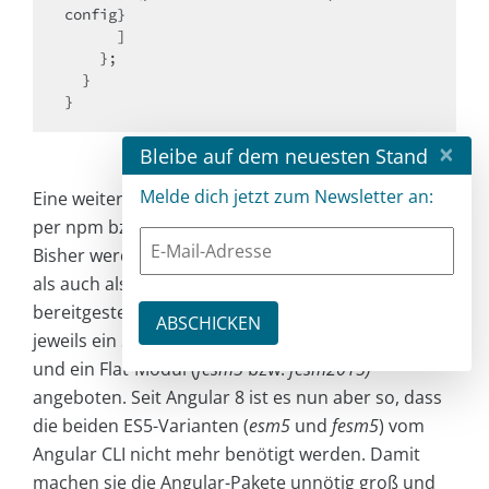
config}

      ]

    };

  }

}
×
Bleibe auf dem neuesten Stand
Melde dich jetzt zum Newsletter an:
Eine weitere Deprecation betrifft die Struktur der
per npm bzw. Yarn installierten Angular-Pakete.
Bisher werden alle Angular-Pakete sowohl als ES5-
als auch als ES2015-kompatible Module
bereitgestellt. Für beide Varianten wird ferner
jeweils ein Standardmodul (
esm5
bzw.
esm2015
)
und ein Flat-Modul (
fesm5
bzw.
fesm2015)
angeboten. Seit Angular 8 ist es nun aber so, dass
die beiden ES5-Varianten (
esm5
und
fesm5
) vom
Angular CLI nicht mehr benötigt werden. Damit
machen sie die Angular-Pakete unnötig groß und