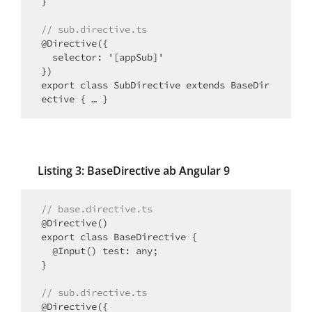
}

// sub.directive.ts
@Directive({

  selector: '[appSub]'

})

export class SubDirective extends BaseDir
ective { … }
Listing 3: BaseDirective ab Angular 9
// base.directive.ts
@Directive()

export class BaseDirective {

  @Input() test: any;

}

// sub.directive.ts
@Directive({
