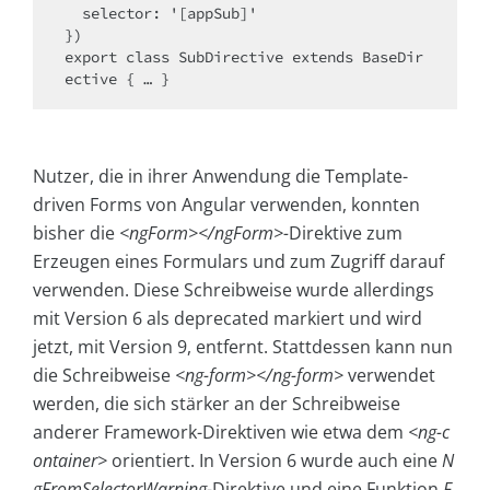
  selector: '[appSub]'

})

export class SubDirective extends BaseDir
ective { … }
Nutzer, die in ihrer Anwendung die Template-
driven Forms von Angular verwenden, konnten
bisher die
<ngForm></ngForm>-
Direktive zum
Erzeugen eines Formulars und zum Zugriff darauf
verwenden. Diese Schreibweise wurde allerdings
mit Version 6 als deprecated markiert und wird
jetzt, mit Version 9, entfernt. Stattdessen kann nun
die Schreibweise
<ng-form></ng-form>
verwendet
werden, die sich stärker an der Schreibweise
anderer Framework-Direktiven wie etwa dem
<ng-c
ontainer>
orientiert. In Version 6 wurde auch eine
N
gFromSelectorWarning-
Direktive und eine Funktion
F