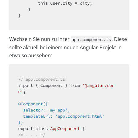
this
.user.city = city;

    }

}

Wechseln Sie nun zu Ihrer
. Diese
app.component.ts
sollte aktuell bei einem neuen Angular-Projekt in
etwa so aussehen:
// app.component.ts
import
 { Component } from 
'@angular/cor
e'
;

@Component({

  selector: 'my-app',

  templateUrl: 'app.component.html'

})
export 
class
AppComponent
/* . . . */