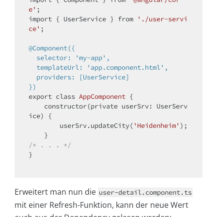
e'
import
 { UserService } from 
'./user-servi
ce'
;

@Component({

  selector: 'my-app',

  templateUrl: 'app.component.html',

  providers: [UserService]

})
export 
class
AppComponent
{

    constructor(
private
 userSrv: UserServ
ice) {

        userSrv.updateCity(
'Heidenheim'
);

/* . . . */
}

Erweitert man nun die
user-detail.component.ts
mit einer Refresh-Funktion, kann der neue Wert