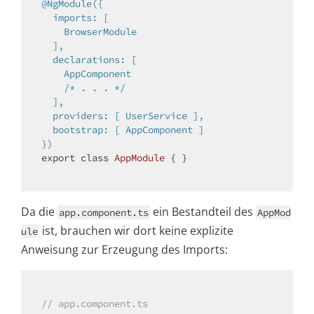
@NgModule({

  imports: [

    BrowserModule

  ],

  declarations: [

    AppComponent

    /* . . . */

  ],

  providers: [ UserService ],

  bootstrap: [ AppComponent ]

})
export 
class
AppModule
{ }

Da die
ein Bestandteil des
app.component.ts
AppMod
ist, brauchen wir dort keine explizite
ule
Anweisung zur Erzeugung des Imports:
// app.component.ts