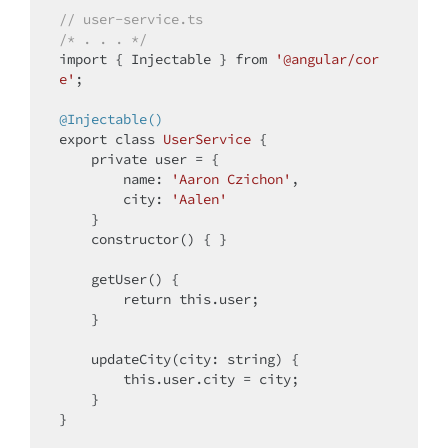
// user-service.ts
/* . . . */
import
 { Injectable } from 
'@angular/cor
e'
;

@Injectable()
export 
class
UserService
{

private
 user = {

        name: 
'Aaron Czichon'
,

        city: 
'Aalen'
    }

    constructor() { }

    getUser() {

return
this
.user;

    }

    updateCity(city: string) {

this
.user.city = city;

    }

}
