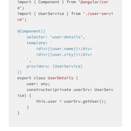
import
 { Component } from 
'@angular/cor
e'
import
 { UserService } from 
'./user-servi
ce'
;

@Component({

    selector: 'user-details',

    template: `

        <div>{{user.name}}</div>

        <div>{{user.city}}</div>

    `,

    providers: [UserService]

})
export 
class
UserDetails
{

    user: any;

    constructor(
private
 userSrv: UserServ
ice) {

this
.user = userSrv.getUser();

    }

}
