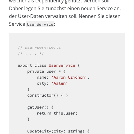
welcher als Dependency genutzt werden soll.
Daher legen Sie zunächst einen neuen Service an,
der User-Daten verwalten soll. Nennen Sie diesen
Service
:
UserService
// user-service.ts
/* . . . */
export 
class
UserService
{

private
 user = {

        name: 
'Aaron Czichon'
,

        city: 
'Aalen'
    }

    constructor() { }

    getUser() {

return
this
.user;

    }

    updateCity(city: string) {
