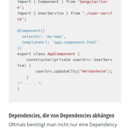
import
 { Component } from 
'@angular/cor
e'
import
 { UserService } from 
'./user-servi
ce'
;

@Component({

  selector: 'my-app',

  templateUrl: 'app.component.html'

})
export 
class
AppComponent
{

    constructor(
private
 userSrv: UserServ
ice) {

        userSrv.updateCity(
'Heidenheim'
);

/* . . . */
}

Dependencies, die von Dependencies abhängen
Oftmals benötigt man nicht nur eine Dependency