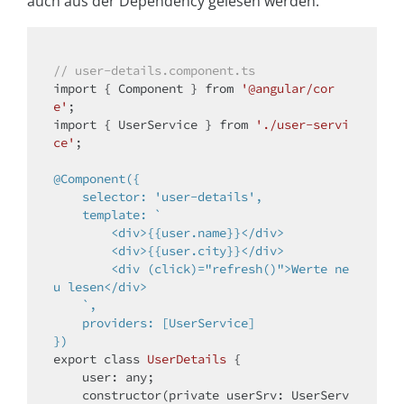
auch aus der Dependency gelesen werden:
// user-details.component.ts
import
 { Component } from 
'@angular/cor
e'
import
 { UserService } from 
'./user-servi
ce'
;

@Component({

    selector: 'user-details',

    template: `

        <div>{{user.name}}</div>

        <div>{{user.city}}</div>

        <div (click)="refresh()">Werte ne
u lesen</div>

    `,

    providers: [UserService]

})
export 
class
UserDetails
{

    user: any;

    constructor(
private
 userSrv: UserServ