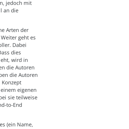
in, jedoch mit
l an die
ne Arten der
 Weiter geht es
ller. Dabei
ass dies
ht, wird in
en die Autoren
ben die Autoren
s Konzept
n einem eigenen
ei sie teilweise
nd-to-End
ces (ein Name,