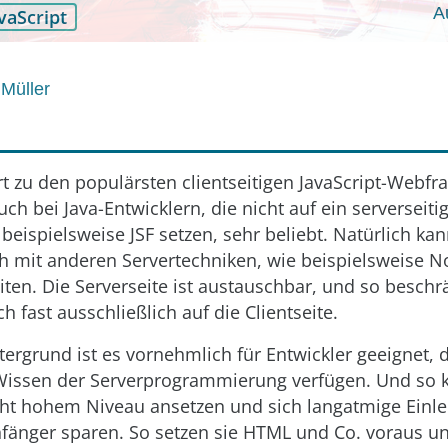
A
vaScript
 Müller
t zu den populärsten clientseitigen JavaScript-Webfr
uch bei Java-Entwicklern, die nicht auf ein serverseiti
eispielsweise JSF setzen, sehr beliebt. Natürlich kan
 mit anderen Servertechniken, wie beispielsweise No
en. Die Serverseite ist austauschbar, und so beschrä
h fast ausschließlich auf die Clientseite.
ergrund ist es vornehmlich für Entwickler geeignet, d
 Wissen der Serverprogrammierung verfügen. Und so 
cht hohem Niveau ansetzen und sich langatmige Einle
änger sparen. So setzen sie HTML und Co. voraus u