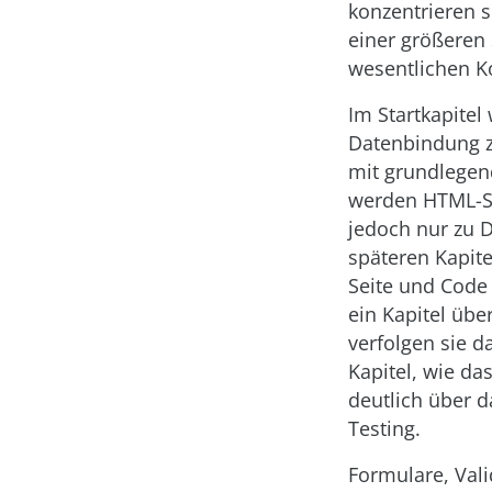
konzentrieren s
einer größeren 
wesentlichen K
Im Startkapitel
Datenbindung ze
mit grundlegend
werden HTML-Se
jedoch nur zu 
späteren Kapit
Seite und Code
ein Kapitel üb
verfolgen sie 
Kapitel, wie da
deutlich über 
Testing.
Formulare, Vali