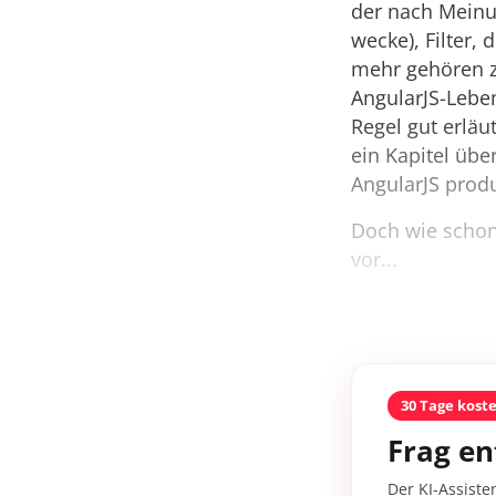
der nach Meinun
wecke), Filter,
mehr gehören z
AngularJS-Lebe
Regel gut erläu
ein Kapitel übe
AngularJS produ
Doch wie schon
vor...
30 Tage kost
Frag en
Der KI-Assiste