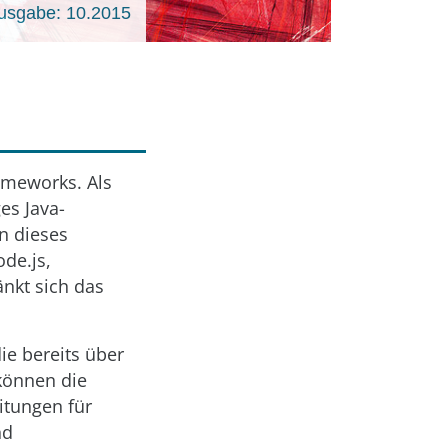
usgabe: 10.2015
ameworks. Als
ges Java-
n dieses
de.js,
nkt sich das
ie bereits über
können die
itungen für
nd