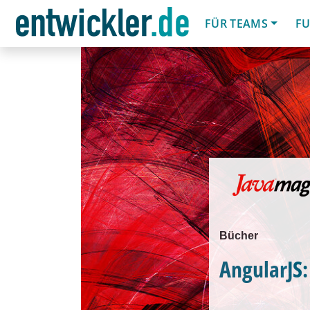
FÜR TEAMS
FU
Bücher
AngularJS