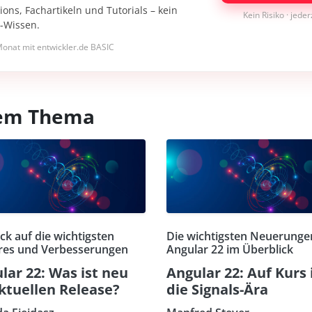
ons, Fachartikeln und Tutorials – kein
Kein Risiko · jede
I-Wissen.
onat mit entwickler.de BASIC
esem Thema
ick auf die wichtigsten
Die wichtigsten Neuerunge
res und Verbesserungen
Angular 22 im Überblick
lar 22: Was ist neu
Angular 22: Auf Kurs 
ktuellen Release?
die Signals-Ära