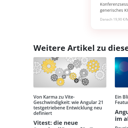
Konferenzsessi
generisches K
Danach 19,90 €/M
Weitere Artikel zu di
Von Karma zu Vite-
Ein Bl
Geschwindigkeit: wie Angular 21
Featu
testgetriebene Entwicklung neu
Angu
definiert
im a
Vitest: die neue