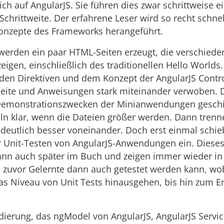
ich auf AngularJS. Sie führen dies zwar schrittweise e
Schrittweite. Der erfahrene Leser wird so recht schnel
onzepte des Frameworks herangeführt.
 werden ein paar HTML-Seiten erzeugt, die verschiede
igen, einschließlich des traditionellen Hello Worlds.
en Direktiven und dem Konzept der AngularJS Con​tro
ite und Anweisungen stark miteinander verwoben. D
Demonstrationszwecken der Minianwendungen geschie
eln klar, wenn die Dateien größer werden. Dann trenn
 deutlich besser voneinander. Doch erst einmal schie
er Unit-Testen von AngularJS-Anwendungen ein. Diese
dann auch später im Buch und zeigen immer wieder i
s zuvor Gelernte dann auch getestet werden kann, wob
das Niveau von Unit Tests hinausgehen, bis hin zum E
dierung, das ngModel von AngularJS, AngularJS Servi