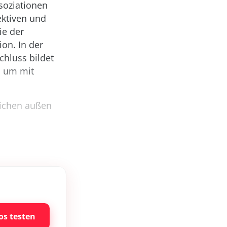
soziationen
ektiven und
ie der
on. In der
chluss bildet
, um mit
lichen außen
os testen