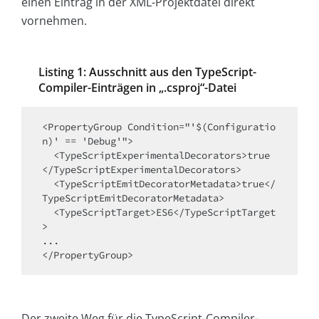
einen Eintrag in der XML-Projektdatei direkt
vornehmen.
Listing 1: Ausschnitt aus den TypeScript-
Compiler-Einträgen in „.csproj“-Datei
<PropertyGroup Condition="'$(Configuratio
n)' == 'Debug'">

  <TypeScriptExperimentalDecorators>true
</TypeScriptExperimentalDecorators>

  <TypeScriptEmitDecoratorMetadata>true</
TypeScriptEmitDecoratorMetadata>

  <TypeScriptTarget>ES6</TypeScriptTarget
>

...

</PropertyGroup>
Der zweite Weg für die TypeScript-Compiler-