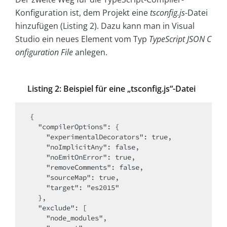
Konfiguration ist, dem Projekt eine
tsconfig.js
-Datei
hinzufügen (Listing 2). Dazu kann man in Visual
Studio ein neues Element vom Typ
TypeScript JSON C
onfigura­tion File
anlegen.
Listing 2: Beispiel für eine „tsconfig.js“-Datei
{

  "compilerOptions": {

    "experimentalDecorators": true,

    "noImplicitAny": false,

    "noEmitOnError": true,

    "removeComments": false,

    "sourceMap": true,

    "target": "es2015"

  },

  "exclude": [

    "node_modules",
