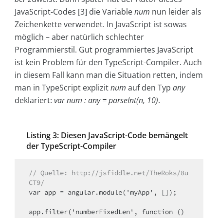
JavaScript-Codes [3] die Variable
num
nun leider als
Zeichenkette verwendet. In JavaScript ist sowas
möglich – aber natürlich schlechter
Programmierstil. Gut programmiertes JavaScript
ist kein Problem für den TypeScript-Compiler. Auch
in diesem Fall kann man die Situation retten, indem
man in Type­Script explizit
num
auf den Typ
any
deklariert:
var num : any = parseInt(n, 10)
.
Listing 3: Diesen JavaScript-Code bemängelt
der Type­Script-Compiler
// Quelle: http://jsfiddle.net/TheRoks/8u
CT9/
var app = angular.module('myApp', []);

app.filter('numberFixedLen', function () 