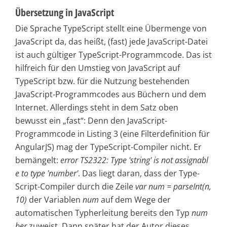
Übersetzung in JavaScript
Die Sprache TypeScript stellt eine Übermenge von
JavaScript da, das heißt, (fast) jede JavaScript-Datei
ist auch gültiger Type­Script-Programmcode. Das ist
hilfreich für den Umstieg von JavaScript auf
TypeScript bzw. für die Nutzung bestehenden
JavaScript-Programmcodes aus Büchern und dem
Internet. Allerdings steht in dem Satz oben
bewusst ein „fast“: Denn den JavaScript-
Programmcode in Listing 3 (eine Filterdefinition für
AngularJS) mag der TypeScript-Compiler nicht. Er
bemängelt:
error TS2322: Type 'string' is not assign­abl
e to type 'number'
. Das liegt daran, dass der Type­
Script-Compiler durch die Zeile
var num = parseInt(n,
10)
der Variablen
num
auf dem Wege der
automatischen Typherleitung bereits den Typ
num
ber
zuweist. Dann später hat der Autor dieses