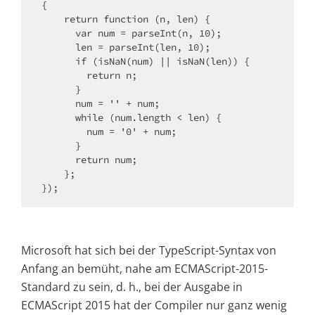
{

    return function (n, len) {

      var num = parseInt(n, 10);

      len = parseInt(len, 10);

      if (isNaN(num) || isNaN(len)) {

        return n;

      }

      num = '' + num;

      while (num.length < len) {

        num = '0' + num;

      }

      return num;

    };

});
Microsoft hat sich bei der TypeScript-Syntax von
Anfang an bemüht, nahe am ECMAScript-2015-
Standard zu sein, d. h., bei der Ausgabe in
ECMAScript 2015 hat der Compiler nur ganz wenig