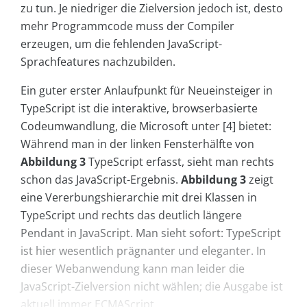
zu tun. Je niedriger die Zielversion jedoch ist, desto
mehr Programmcode muss der Compiler
erzeugen, um die fehlenden JavaScript-
Sprachfeatures nachzubilden.
Ein guter erster Anlaufpunkt für Neueinsteiger in
TypeScript ist die interaktive, browserbasierte
Codeumwandlung, die Microsoft unter [4] bietet:
Während man in der linken Fensterhälfte von
Abbildung 3
Type­Script erfasst, sieht man rechts
schon das JavaScript-Ergebnis.
Abbildung 3
zeigt
eine Vererbungshierarchie mit drei Klassen in
TypeScript und rechts das deutlich längere
Pendant in JavaScript. Man sieht sofort: TypeScript
ist hier wesentlich prägnanter und eleganter. In
dieser Webanwendung kann man leider die
JavaScript-Zielversion nicht wählen; die Ausgabe ist
aktuell immer ECMAScript...