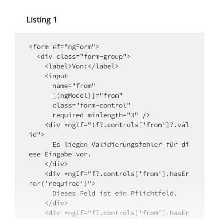
Listing 1
<form #f="ngForm">

  <div class="form-group">

    <label>Von:</label>

    <input 

      name="from"

      [(ngModel)]="from" 

      class="form-control" 

      required minlength="3" />

    <div *ngIf="!f?.controls['from']?.val
id">

      Es liegen Validierungsfehler für di
ese Eingabe vor.

    </div>

    <div *ngIf="f?.controls['from'].hasEr
ror('required')">

      Dieses Feld ist ein Pflichtfeld.

    </div>

    <div *ngIf="f?.controls['from'].hasEr