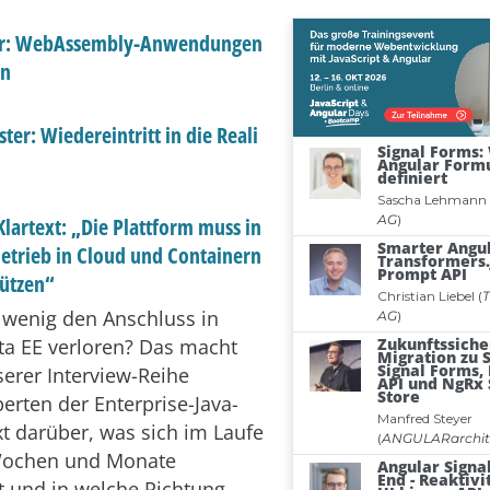
er: WebAssembly-Anwendungen
en
er: Wiedereintritt in die Reali
Klartext: „Die Plattform muss in
etrieb in Cloud und Containern
tützen“
 wenig den Anschluss in
ta EE verloren? Das macht
serer Interview-Reihe
erten der Enterprise-Java-
xt darüber, was sich im Laufe
 Wochen und Monate
t und in welche Richtung