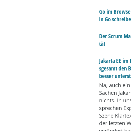
Go im Brows
in Go schreib
Der Scrum Mast
tät
Jakarta EE im 
sgesamt den B
besser unters
Na, auch ein
Sachen Jakar
nichts. In un
sprechen Exp
Szene Klarte
der letzten
verändert ha