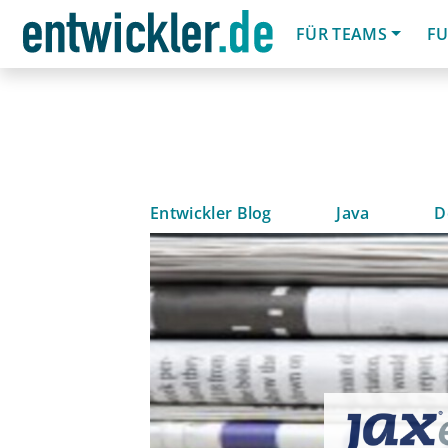
FÜR TEAMS
FU
Entwickler Blog
Java
D