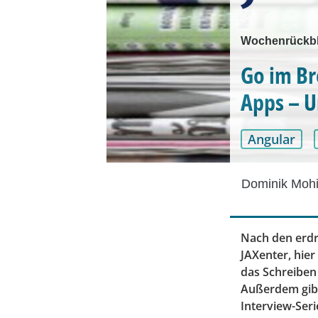
Wochenrückbl
Go im Br
Apps – 
Angular
Dominik Mohi
Nach den erdr
JAXenter, hie
das Schreibe
Außerdem gibt
Interview-Ser