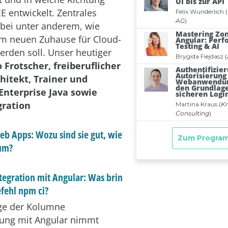
EE entwickelt. Zentrales
bei unter anderem, wie
um neuen Zuhause für Cloud-
werden soll. Unser heutiger
o Frotscher, freiberuflicher
hitekt, Trainer und
 Enterprise Java sowie
gration
eb Apps: Wozu sind sie gut, wie
 um?
tegration mit Angular: Was brin
efehl npm ci?
lge der Kolumne
ung mit Angular nimmt