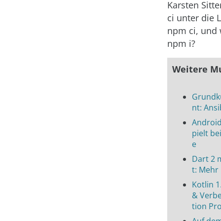
Karsten Sitt
ci unter die 
npm ci, und 
npm i?
Weitere M
Grundk
nt: Ansi
Android
pielt be
e
Dart 2 
t: Mehr
Kotlin 1
& Verbe
tion Pr