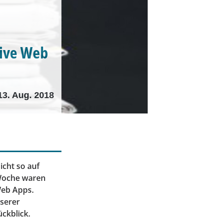
sive Web
13. Aug. 2018
icht so auf
 Woche waren
eb Apps.
serer
ckblick.