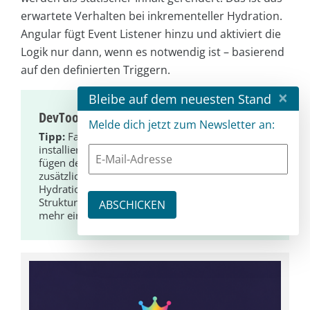
erwartete Verhalten bei inkrementeller Hydration.
Angular fügt Event Listener hinzu und aktiviert die
Logik nur dann, wenn es notwendig ist – basierend
auf den definierten Triggern.
×
Bleibe auf dem neuesten Stand
DevTools
Melde dich jetzt zum Newsletter an:
Tipp:
Falls du die Angular DevTools noch nicht
installiert hast, ist das sehr zu empfehlen. Sie
fügen deinem Browser-DevTools-Fenster einen
zusätzlichen Tab hinzu, in dem du den
Hydration-Status der Komponenten, deren
Struktur, Change-Detection-Zyklen und vieles
mehr einsehen kannst.