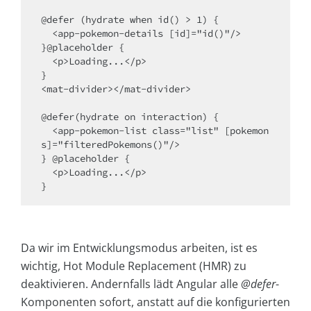
@defer (hydrate when id() > 1) {

  <app-pokemon-details [id]="id()"/>

}@placeholder {

  <p>Loading...</p>

}

<mat-divider></mat-divider>

@defer(hydrate on interaction) {

  <app-pokemon-list class="list" [pokemon
s]="filteredPokemons()"/>

} @placeholder {

  <p>Loading...</p>

Da wir im Entwicklungsmodus arbeiten, ist es
wichtig, Hot Module Replacement (HMR) zu
deaktivieren. Andernfalls lädt Angular alle
@defer
-
Komponenten sofort, anstatt auf die konfigurierten