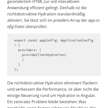
gerendertem HTML zur voll interaktiven
Anwendung effizient gelingt. Deshalb ist die
nichtdestruktive Hydration standardmäßig
aktiviert. Sie lässt sich im
providers
-Array der
app.co
nfig
-Datei überprüfen:
export const appConfig: ApplicationConfig 
= {

  providers: [

    provideClientHydration(

    )

  ]

Die nichtdestruktive Hydration eliminiert Flackern
und verbessert die Performance, ist aber nicht die
einzige Neuerung rund um Hydration in Angular.
Ein zentrales Problem bleibt bestehen: Was
geschieht, wenn Nutzer schon vor Abschluss der