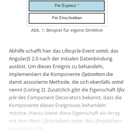
Abb. 1: Beispiel für eigene Direktive
Abhilfe schafft hier das Lifecycle-Event
onInit
, das
AngularJS 2.0 nach der initialen Datenbindung
auslöst. Um dieses Ereignis zu behandeln,
implementiert die Komponente
OptionItem
die
damit assoziierte Methode, die sich ebenfalls
onInit
nennt (Listing 2). Zusätzlich gibt die Eigenschaft
lifec
ycle
des Component Decorators bekannt, dass die
Komponente dieses Ereignisses behandeln
möchte. Hierzu bietet diese Eigenschaft ein Array
mit dem Wert
LifecycleEvent.onInit
. Bei
LifecycleEvent
handelt es sich...