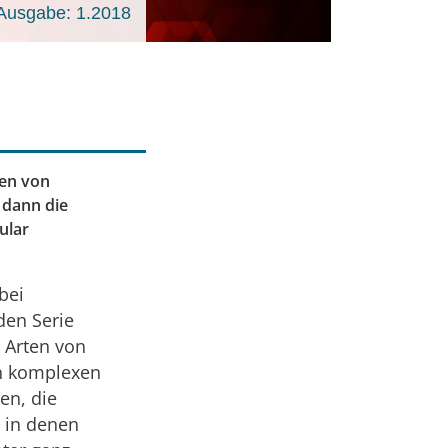
Ausgabe: 1.2018
ren von
 dann die
ular
bei
den Serie
 Arten von
en komplexen
en, die
, in denen