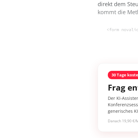
direkt dem Ste
kommt die Me
<form novali
30 Tage kost
Frag en
Der KI-Assiste
Konferenzsessi
generisches K
Danach 19,90 €/M