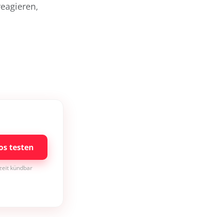
reagieren,
os testen
rzeit kündbar