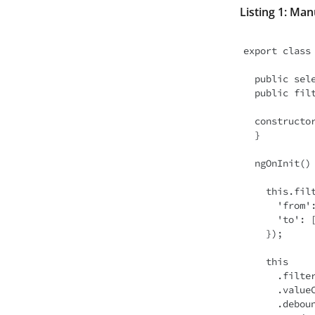
Listing 1: Man
export class
  public selectedFlight: Flight;

  public filter: FormGroup;

  constructor(private flightService: FlightService, private fb: FormBuilder) {

  }

  ngOnInit() {

    this.filter = this.fb.group({

      'from': ['Graz'],

      'to': ['Hamburg']

    });

    this

      .filter

      .valueChanges

      .debounceTime(300)
