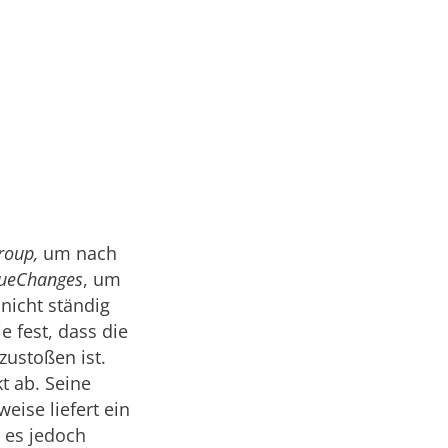
roup,
um nach
lueChanges
, um
nicht ständig
ie fest, dass die
zustoßen ist.
t ab. Seine
eise liefert ein
l es jedoch