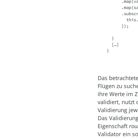
      .map(values => values.from == values.to)

      .map(same => (same) ? { roundTrip: true } : {} )

      .subscribe(errors => {

        this.filter.setErrors(errors);

      });

  }

  […]

}
Das betrachtete
Flügen zu such
ihre Werte im Z
validiert, nutz
Validierung jew
Das Validierung
Eigenschaft
rou
Validator ein s