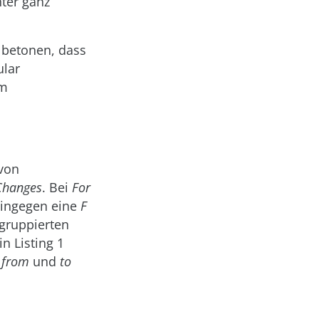
ter ganz
u betonen, dass
ular
um
 von
Changes
. Bei
For
hingegen eine
F
 gruppierten
n Listing 1
from
und
to