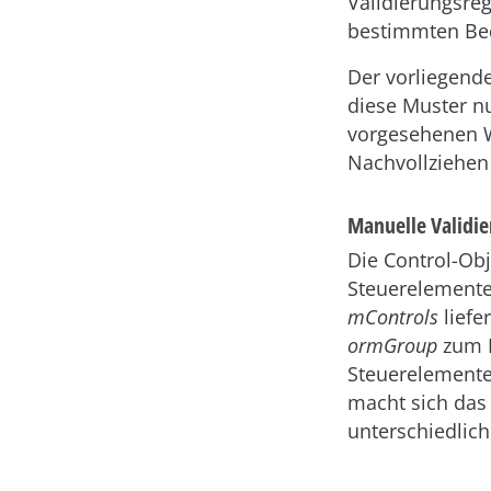
Validierungsre
bestimmten Bed
Der vorliegende
diese Muster n
vorgesehenen W
Nachvollziehen 
Manuelle Validie
Die Control-Obj
Steuerelemente
mControls
lief
ormGroup
zum E
Steuerelemente 
macht sich das 
unterschiedlic