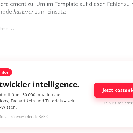
uerelement zu. Um im Template auf diesen Fehler zu 
thode
hasError
zum Einsatz:
date...
enlos
twickler intelligence.
Jetzt kostenl
nt mit über 30.000 Inhalten aus
ons, Fachartikeln und Tutorials – kein
Kein Risiko · jede
I-Wissen.
onat mit entwickler.de BASIC