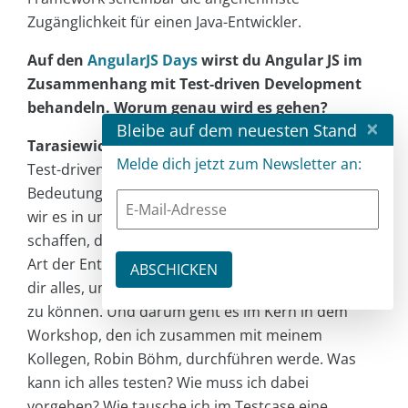
Zugänglichkeit für einen Java-Entwickler.
Auf den
AngularJS Days
wirst du Angular JS im
Zusammenhang mit Test-driven Development
behandeln. Worum genau wird es gehen?
×
Bleibe auf dem neuesten Stand
Tarasiewicz
: Bei uns in der Firma ist das Thema
Melde dich jetzt zum Newsletter an:
Test-driven Development von ganz zentraler
Bedeutung. Und ich bin ganz froh darüber, dass
wir es in unseren Consulting-Jobs immer öfter
schaffen, den Kunden davon zu überzeugen, diese
Art der Entwicklung zu adaptieren. AngularJS bietet
dir alles, um konsequent testgetrieben entwickeln
zu können. Und darum geht es im Kern in dem
Workshop, den ich zusammen mit meinem
Kollegen, Robin Böhm, durchführen werde. Was
kann ich alles testen? Wie muss ich dabei
vorgehen? Wie tausche ich im Testcase eine