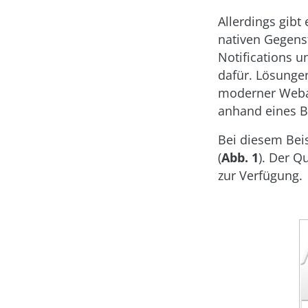
Allerdings gib
nativen Gegenst
Notifications u
dafür. Lösungen
moderner Weban
anhand eines B
Bei diesem Beis
(
Abb. 1
). Der Q
zur Verfügung.