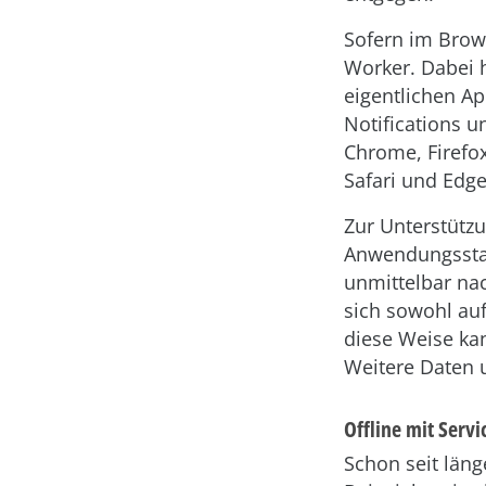
Sofern im Brow
Worker. Dabei h
eigentlichen A
Notifications u
Chrome, Firefo
Safari und Edg
Zur Unterstützu
Anwendungsstar
unmittelbar na
sich sowohl au
diese Weise ka
Weitere Daten u
Offline mit Serv
Schon seit läng