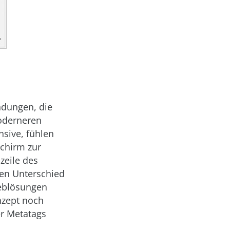
dungen, die
moderneren
nsive, fühlen
schirm zur
zeile des
nen Unterschied
Weblösungen
nzept noch
er Metatags