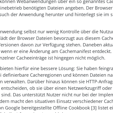
e können Webanwendungen über ein so genanntes Ca
flinebetrieb benötigten Dateien angeben. Der Browser 
such der Anwendung herunter und hinterlegt sie im 
 Anwendung selbst nur wenig Kontrolle über die Nutz
 lädt der Browser Dateien bevorzugt aus diesem Cac
Versionen davon zur Verfügung stehen. Daneben aktual
 wenn er eine Änderung am Cachemanifest entdeckt. E
inzelner Cacheeinträge ist hingegen nicht möglich.
bieten hierfür eine bessere Lösung: Sie haben feingra
ei definierbare Cacheregionen und können Dateien n
n verwalten. Darüber hinaus können sie HTTP-Anfra
entscheiden, ob sie über einen Netzwerkzugriff ode
sind. Das unterstützt Nutzer nicht nur bei der Impl
dern macht den situativen Einsatz verschiedener Cac
n Google bereitgestellte Offline Cookbook [3] listet e