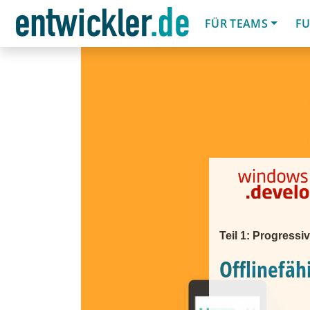
FÜR TEAMS
FU
Teil 1: Progress
Offlinefä