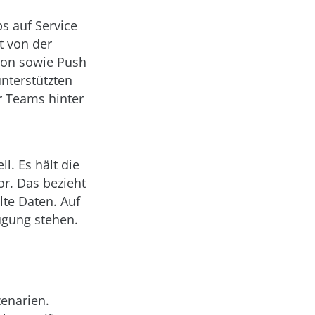
s auf Service
t von der
tion sowie Push
unterstützten
r Teams hinter
. Es hält die
r. Das bezieht
te Daten. Auf
ügung stehen.
zenarien.