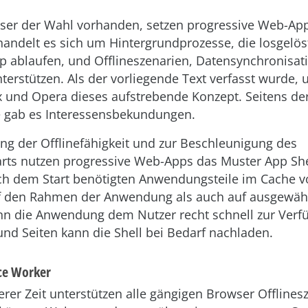
ser der Wahl vorhanden, setzen progressive Web-App
andelt es sich um Hintergrundprozesse, die losgelös
pp ablaufen, und Offlineszenarien, Datensynchronisa
nterstützen. Als der vorliegende Text verfasst wurde, 
x und Opera dieses aufstrebende Konzept. Seitens de
e gab es Interessensbekundungen.
ng der Offlinefähigkeit und zur Beschleunigung des
ts nutzen progressive Web-Apps das Muster App Shell
ch dem Start benötigten Anwendungsteile im Cache vo
f den Rahmen der Anwendung als auch auf ausgewähl
nn die Anwendung dem Nutzer recht schnell zur Verf
nd Seiten kann die Shell bei Bedarf nachladen.
ice Worker
erer Zeit unterstützen alle gängigen Browser Offlines