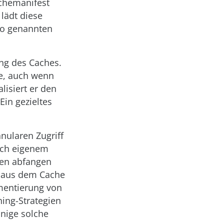
chemanifest
lädt diese
so genannten
ung des Caches.
he, auch wenn
isiert er den
in gezieltes
nularen Zugriff
ach eigenem
gen abfangen
r aus dem Cache
ementierung von
hing-Strategien
inige solche