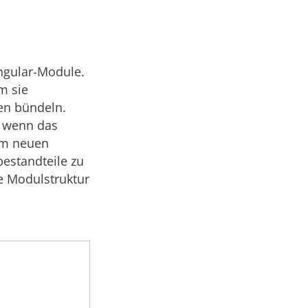
ngular-Module.
m sie
en bündeln.
h wenn das
em neuen
bestandteile zu
e Modulstruktur