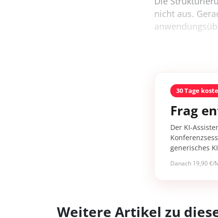
Die Strukturier
nicht aus. Ger
anwendungsüber
30 Tage kost
Frag en
Der KI-Assiste
Konferenzsessi
generisches K
Danach 19,90 €/M
Weitere Artikel zu di