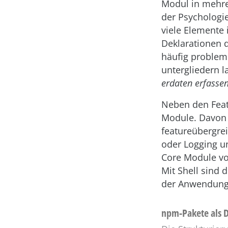
Modul in mehrer
der Psychologi
viele Elemente 
Deklarationen d
häufig probleml
untergliedern l
erdaten erfasse
Neben den Feat
Module. Davon k
featureübergrei
oder Logging u
Core Module vor
Mit Shell sind
der Anwendung 
npm-Pakete als 