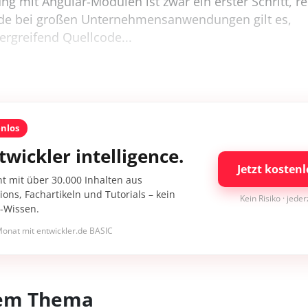
ung mit Angular-Modulen ist zwar ein erster Schritt, re
ade bei großen Unternehmensanwendungen gilt es,
greifend Quellcode...
enlos
twickler intelligence.
Jetzt kostenl
nt mit über 30.000 Inhalten aus
ons, Fachartikeln und Tutorials – kein
Kein Risiko · jede
I-Wissen.
onat mit entwickler.de BASIC
esem Thema