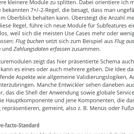
e kleinere Module zu splitten. Dabei orientiere ich 
e bekannten 7+/-2-Regel, die besagt, dass man ungef
im Überblick behalten kann. Übersteigt die Anzahl m
iese Regel, führe ich neue Module für Subfeatures ein
os, weil sich die meisten Use Cases mehr oder wenig
assen:
Flug buchen
setzt sich zum Beispiel aus
Flug au
n
und
Zahlungsdaten erfassen
zusammen.
uremodulen zeigt das hier präsentierte Schema auch
ann es eines oder auch mehrere geben. Die Idee dahi
fende Aspekte wie allgemeine Validierungslogiken, Au
nterzubringen. Manche Entwickler sehen daneben au
, das die Shell der Anwendung sowie globale Services
 die Hauptkomponente und jene Komponenten, die 
repräsentieren, gemeint, also z. B. Menüs oder Fußze
De-facto-Standard