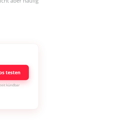
icht aber häufig
os testen
rzeit kündbar