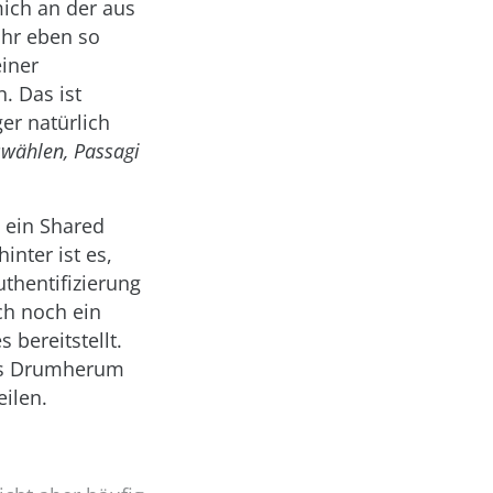
mich an der aus
ähr eben so
einer
. Das ist
er natürlich
swählen, Passagi
 ein Shared
nter ist es,
thentifizierung
ch noch ein
 bereitstellt.
das Drumherum
ilen.