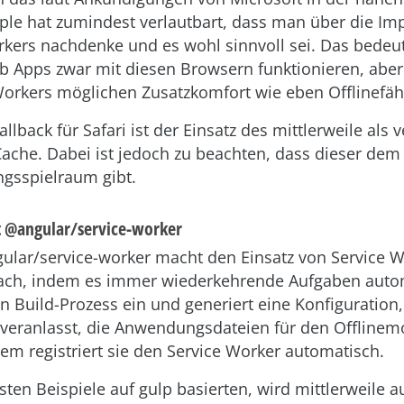
ple hat zumindest verlautbart, dass man über die I
rkers nachdenke und es wohl sinnvoll sei. Das bedeut
b Apps zwar mit diesen Browsern funktionieren, abe
Workers möglichen Zusatzkomfort wie eben Offlinefähi
llback für Safari ist der Einsatz des mittlerweile als v
ache. Dabei ist jedoch zu beachten, dass dieser dem 
ngsspielraum gibt.
it @angular/service-worker
ular/service-worker macht den Einsatz von Service 
ach, indem es immer wiederkehrende Aufgaben automa
den Build-Prozess ein und generiert eine Konfiguration
 veranlasst, die Anwendungsdateien für den Offlinem
m registriert sie den Service Worker automatisch.
ten Beispiele auf gulp basierten, wird mittlerweile a