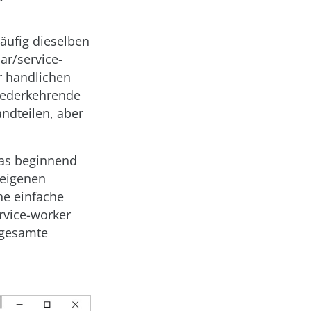
äufig dieselben
ar/service-
er handlichen
iederkehrende
ndteilen, aber
 das beginnend
 eigenen
ne einfache
rvice-worker
 gesamte