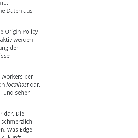
ind.
che Daten aus
e Origin Policy
 aktiv werden
dung den
isse
 Workers per
von
localhost
dar.
d, und sehen
r dar. Die
t schmerzlich
zen. Was Edge
n Zukunft