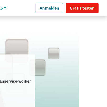
ES
Anmelden
Gratis testen
r/service-worker