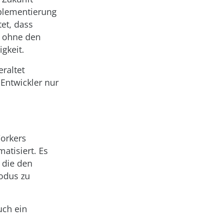
mplementierung
et, dass
r ohne den
gkeit.
eraltet
Entwickler nur
Workers
tisiert. Es
, die den
odus zu
uch ein