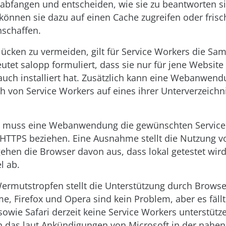
abfangen und entscheiden, wie sie zu beantworten s
können sie dazu auf einen Cache zugreifen oder fris
schaffen.
ücken zu vermeiden, gilt für Service Workers die Sam
utet salopp formuliert, dass sie nur für jene Website
 auch installiert hat. Zusätzlich kann eine Webanwen
 von Service Workers auf eines ihrer Unterverzeichn
s muss eine Webanwendung die gewünschten Service
 HTTPS beziehen. Eine Ausnahme stellt die Nutzung 
gehen die Browser davon aus, dass lokal getestet wir
l ab.
ermutstropfen stellt die Unterstützung durch Browse
e, Firefox und Opera sind kein Problem, aber es fäll
sowie Safari derzeit keine Service Workers unterstüt
sich das laut Ankündigungen von Microsoft in der nahe