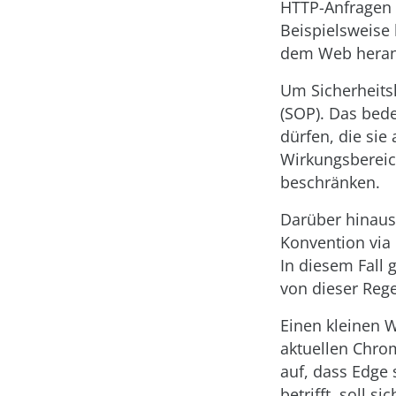
HTTP-Anfragen 
Beispielsweise 
dem Web heran
Um Sicherheitsl
(SOP). Das bede
dürfen, die sie
Wirkungsbereich
beschränken.
Darüber hinau
Konvention via
In diesem Fall 
von dieser Rege
Einen kleinen W
aktuellen Chrom
auf, dass Edge 
betrifft, soll 