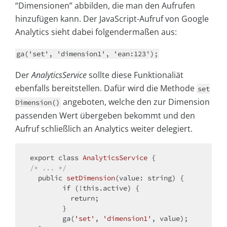
“Dimensionen” abbilden, die man den Aufrufen
hinzufügen kann. Der JavaScript-Aufruf von Google
Analytics sieht dabei folgendermaßen aus:
ga('set', 'dimension1', 'ean:123');
Der
AnalyticsService
sollte diese Funktionaliät
ebenfalls bereitstellen. Dafür wird die Methode
set
angeboten, welche den zur Dimension
Dimension()
passenden Wert übergeben bekommt und den
Aufruf schließlich an Analytics weiter delegiert.
export 
class
AnalyticsService
/* ... */
public
setDimension
(value: string)
{

if
 (!
this
.active) {

return
;

        }

        ga(
'set'
, 
'dimension1'
, value);
