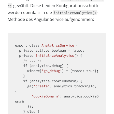
gewählt. Diese beiden Konfigurationsschritte
e;
werden ebenfalls in die
-
initializeAnalytics()
Methode des Angular Service aufgenommen:
export 
class
AnalyticsService
{

private
 active: 
boolean
 = 
false
;

private
initializeAnalytics
()
{

/* ... */
if
 (analytics.debug) {

      window[
'ga_debug'
] = {trace: 
true
};

    }

if
 (analytics.cookieDomain) {

      ga(
'create'
, analytics.trackingId, 
{

'cookieDomain'
: analytics.cookieD
omain

      });

    } 
else
 {
