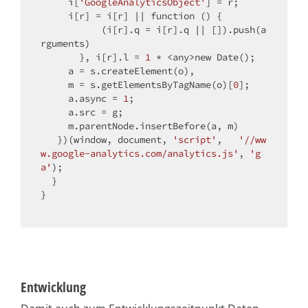
     i[
'GoogleAnalyticsObject'
] = r;

     i[r] = i[r] || function () {

           (i[r].q = i[r].q || []).push(a
rguments)

       }, i[r].l = 
1
 * <any>
new
 Date();

     a = s.createElement(o),

     m = s.getElementsByTagName(o)[
0
];

     a.async = 
1
;

     a.src = g;

     m.parentNode.insertBefore(a, m)

   })(window, document, 
'script'
,   
'//ww
w.google-analytics.com/analytics.js'
, 
'g
a'
);

  }

}

Entwicklung