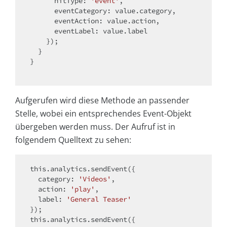
      hitType: 
'event'
,

      eventCategory: value.category,

      eventAction: value.action,

      eventLabel: value.label

    });

  }

}

Aufgerufen wird diese Methode an passender
Stelle, wobei ein entsprechendes Event-Objekt
übergeben werden muss. Der Aufruf ist in
folgendem Quelltext zu sehen:
this
.analytics.sendEvent({

  category: 
'Videos'
,

  action: 
'play'
,

  label: 
'General Teaser'
this
.analytics.sendEvent({
