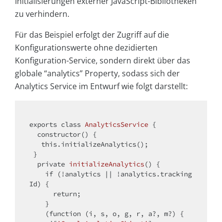
Initialisierungen externer JavaScript-Bibliotheken
zu verhindern.
Für das Beispiel erfolgt der Zugriff auf die
Konfigurationswerte ohne dezidierten
Konfiguration-Service, sondern direkt über das
globale “analytics” Property, sodass sich der
Analytics Service im Entwurf wie folgt darstellt:
exports
class
AnalyticsService
{

  constructor() {

this
.initializeAnalytics();

 }

private
initializeAnalytics
()
{

if
 (!analytics || !analytics.tracking
Id) {

return
;

    }

    (function (i, s, o, g, r, a?, m?) {
