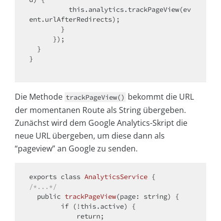
this
.analytics.trackPageView(ev
ent.urlAfterRedirects);

        }

      });

  }

}

Die Methode
bekommt die URL
trackPageView()
der momentanen Route als String übergeben.
Zunächst wird dem Google Analytics-Skript die
neue URL übergeben, um diese dann als
“pageview” an Google zu senden.
exports
class
AnalyticsService
/*...*/
public
trackPageView
(page: string)
{

if
 (!
this
.active) {

return
;
