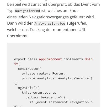
Beispiel wird zunächst überprüft, ob das Event vom
Typ
ist, welches am Ende
NavigationEnd
eines jeden Navigationsvorganges gefeuert wird.
Dann wird der
aufgerufen,
AnalyticsService
welcher das Tracking der momentanen URL
übernimmt.
export 
class
AppComponent
implements
OnIn
it
{

  constructor(

private
 router: Router,

private
 analytics: AnalyticsService ) 
{}

  ngOnInit(){

this
.router.events

      .subscribe(event => {

if
 (event 
instanceof
 NavigationEn
d) {
