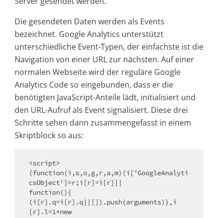
Server gesendet werden.
Die gesendeten Daten werden als Events
bezeichnet. Google Analytics unterstützt
unterschiedliche Event-Typen, der einfachste ist die
Navigation von einer URL zur nächsten. Auf einer
normalen Webseite wird der reguläre Google
Analytics Code so eingebunden, dass er die
benötigten JavaScript-Anteile lädt, initialisiert und
den URL-Aufruf als Event signalisiert. Diese drei
Schritte sehen dann zusammengefasst in einem
Skriptblock so aus:
<script>

(function(i,s,o,g,r,a,m){i['GoogleAnalyti
csObject']=r;i[r]=i[r]||

function(){

(i[r].q=i[r].q||[]).push(arguments)},i
[r].l=1*new
