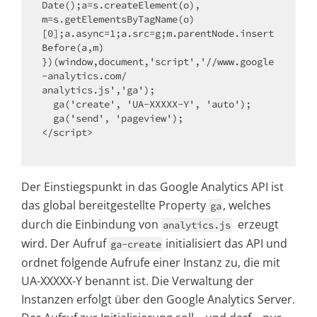
Date();a=s.createElement(o),

m=s.getElementsByTagName(o)

[0];a.async=1;a.src=g;m.parentNode.insert
Before(a,m)

})(window,document,'script','//www.google
-analytics.com/

analytics.js','ga');

  ga('create', 'UA-XXXXX-Y', 'auto');

  ga('send', 'pageview');

</script>

Der Einstiegspunkt in das Google Analytics API ist
das global bereitgestellte Property
, welches
ga
durch die Einbindung von
erzeugt
analytics.js
wird. Der Aufruf
initialisiert das API und
ga-create
ordnet folgende Aufrufe einer Instanz zu, die mit
UA-XXXXX-Y benannt ist. Die Verwaltung der
Instanzen erfolgt über den Google Analytics Server.