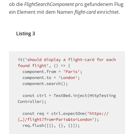
ob die
FlightSearchComponent
pro gefundenem Flug
ein Element mit dem Namen
flight-card
einrichtet.
Listing 3
it(
'should display a flight-card for each 
found flight'
, () => {

  component.from = 
'Paris'
;

  component.to = 
'London'
;

  component.search();

const
 ctrl = TestBed.inject(HttpTesting
Controller);

const
 req = ctrl.expectOne(
'https://
[…]/flight?from=Paris&to=London'
);

  req.flush([{}, {}, {}]);
