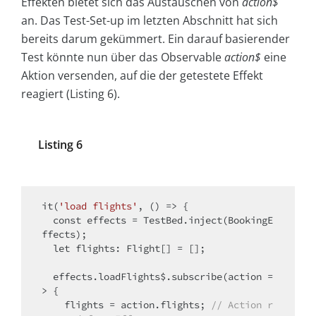
Effekten bietet sich das Austauschen von
action$
an. Das Test-Set-up im letzten Abschnitt hat sich
bereits darum gekümmert. Ein darauf basierender
Test könnte nun über das Observable
action$
eine
Aktion versenden, auf die der getestete Effekt
reagiert (Listing 6).
Listing 6
it(
'load flights'
, () => {

const
 effects = TestBed.inject(BookingE
ffects);

  let flights: Flight[] = [];

  effects.loadFlights$.subscribe(action =
> {

    flights = action.flights; 
// Action r