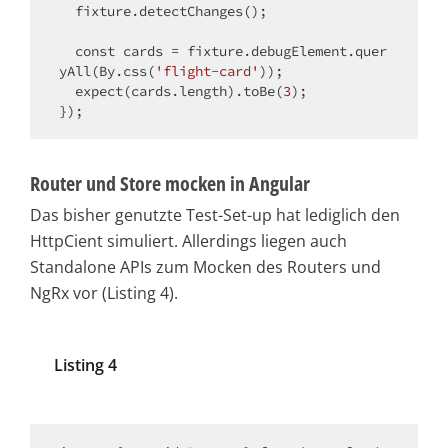
  fixture.detectChanges();

const
 cards = fixture.debugElement.quer
yAll(By.css(
'flight-card'
));

  expect(cards.length).toBe(
3
);

Router und Store mocken in Angular
Das bisher genutzte Test-Set-up hat lediglich den
HttpCient simuliert. Allerdings liegen auch
Standalone APIs zum Mocken des Routers und
NgRx vor (Listing 4).
Listing 4