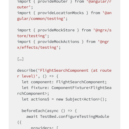
import
 { provideRouter } from 
'@angular/r
outer'
import
 { provideLocationMocks } from 
'@an
gular/common/testing'
;

import
 { provideMockStore } from 
'@ngrx/s
tore/testing'
import
 { provideMockActions } from 
'@ngr
x/effects/testing'
;

[…]

describe(
'FlightSearchComponent (at route
r level)'
, () => {

  let component: FlightSearchComponent;

  let fixture: ComponentFixture<FlightSea
rchComponent>;

  let actions$ = 
new
 Subject<Action>();

  beforeEach(async () => {

    await TestBed.configureTestingModule
({

      providers: [
