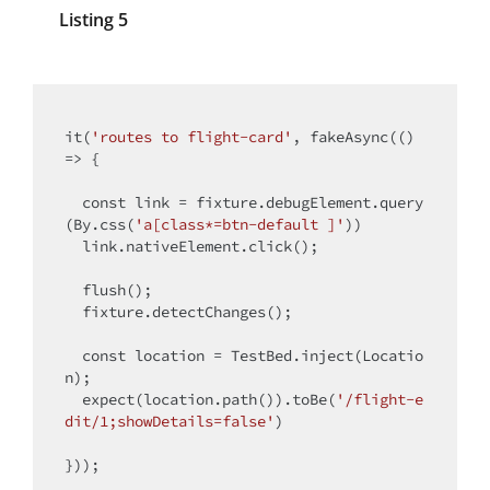
Listing 5
it(
'routes to flight-card'
, fakeAsync(() 
=> {

const
 link = fixture.debugElement.query
(By.css(
'a[class*=btn-default ]'
))

  link.nativeElement.click();

  flush();

  fixture.detectChanges();

const
 location = TestBed.inject(Locatio
n);

  expect(location.path()).toBe(
'/flight-e
dit/1;showDetails=false'
)
