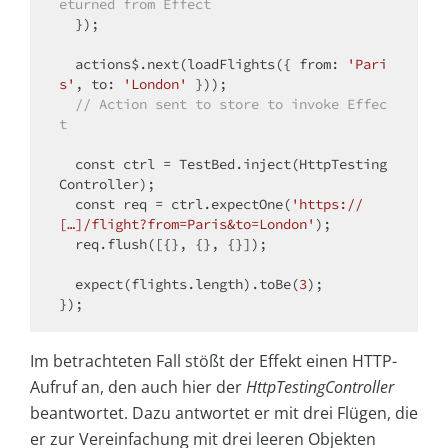
eturned from Effect
  });

  actions$.next(loadFlights({ from: 
'Pari
s'
, to: 
'London'
 }));

// Action sent to store to invoke Effec
t
const
 ctrl = TestBed.inject(HttpTesting
Controller);

const
 req = ctrl.expectOne(
'https://
[…]/flight?from=Paris&to=London'
);

  req.flush([{}, {}, {}]);

  expect(flights.length).toBe(
3
);

Im betrachteten Fall stößt der Effekt einen HTTP-
Aufruf an, den auch hier der
HttpTestingController
beantwortet. Dazu antwortet er mit drei Flügen, die
er zur Vereinfachung mit drei leeren Objekten