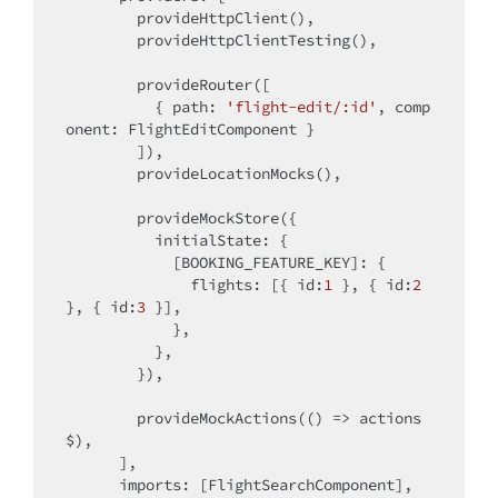
        provideHttpClient(),

        provideHttpClientTesting(),

        provideRouter([

          { path: 
'flight-edit/:id'
, comp
onent: FlightEditComponent }

        ]),

        provideLocationMocks(),

        provideMockStore({

          initialState: {

            [BOOKING_FEATURE_KEY]: {

              flights: [{ id:
1
 }, { id:
2
}, { id:
3
 }],

            },

          },

        }),

        provideMockActions(() => actions
$),

      ],

      imports: [FlightSearchComponent],
