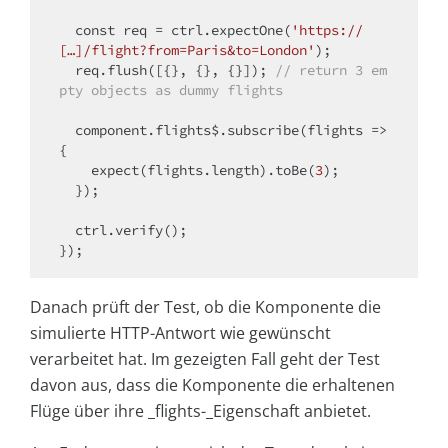
const
 req = ctrl.expectOne(
'https://
[…]/flight?from=Paris&to=London'
);

  req.flush([{}, {}, {}]); 
// return 3 em
pty objects as dummy flights
  component.flights$.subscribe(flights => 
{

    expect(flights.length).toBe(
3
);

  });

  ctrl.verify();

Danach prüft der Test, ob die Komponente die
simulierte HTTP-Antwort wie gewünscht
verarbeitet hat. Im gezeigten Fall geht der Test
davon aus, dass die Komponente die erhaltenen
Flüge über ihre _flights-_Eigenschaft anbietet.