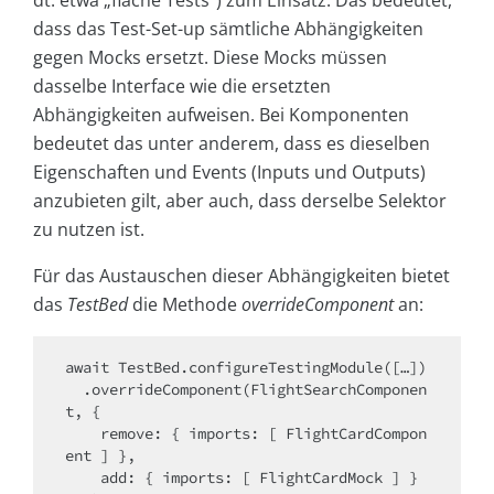
dt. etwa „flache Tests“) zum Einsatz. Das bedeutet,
dass das Test-Set-up sämtliche Abhängigkeiten
gegen Mocks ersetzt. Diese Mocks müssen
dasselbe Interface wie die ersetzten
Abhängigkeiten aufweisen. Bei Komponenten
bedeutet das unter anderem, dass es dieselben
Eigenschaften und Events (Inputs und Outputs)
anzubieten gilt, aber auch, dass derselbe Selektor
zu nutzen ist.
Für das Austauschen dieser Abhängigkeiten bietet
das
TestBed
die Methode
overrideComponent
an:
await TestBed.configureTestingModule([…])

  .overrideComponent(FlightSearchComponen
t, {

    remove: { imports: [ FlightCardCompon
ent ] },

    add: { imports: [ FlightCardMock ] }
