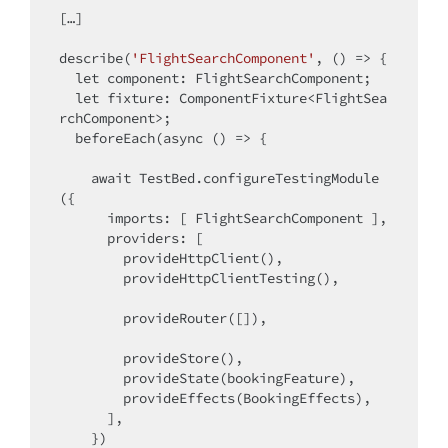
[…]

describe(
'FlightSearchComponent'
, () => {

  let component: FlightSearchComponent;

  let fixture: ComponentFixture<FlightSea
rchComponent>;

  beforeEach(async () => {

    await TestBed.configureTestingModule
({

      imports: [ FlightSearchComponent ],

      providers: [

        provideHttpClient(),

        provideHttpClientTesting(),

        provideRouter([]),

        provideStore(),

        provideState(bookingFeature),

        provideEffects(BookingEffects),

      ],

    })
