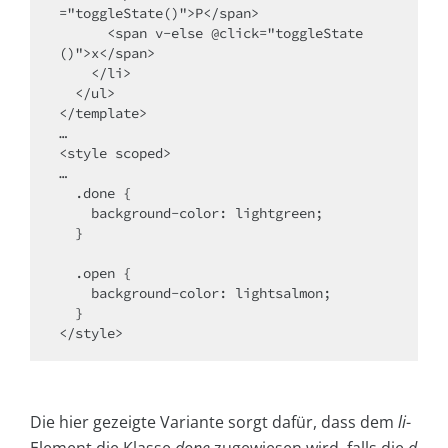
="toggleState()">P</span>

      <span v-else @click="toggleState
()">x</span>

    </li>

  </ul>

</template>

…

<style scoped>

…

  .done {

    background-color: lightgreen;

  }

  .open {

    background-color: lightsalmon;

  }

</style>
Die hier gezeigte Variante sorgt dafür, dass dem
li
-
Element die Klasse
done
zugewiesen wird, falls die
d