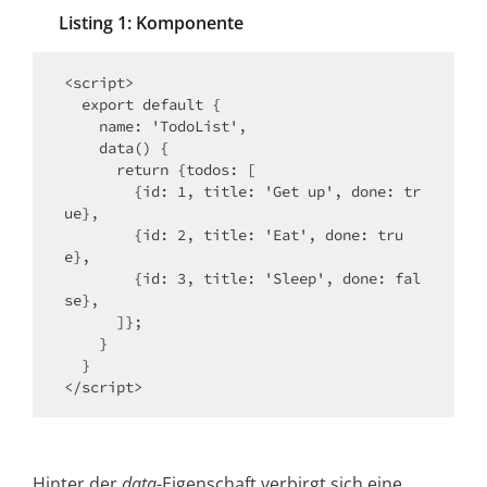
Listing 1: Komponente
<script>

  export default {

    name: 'TodoList',

    data() {

      return {todos: [

        {id: 1, title: 'Get up', done: tr
ue},

        {id: 2, title: 'Eat', done: tru
e},

        {id: 3, title: 'Sleep', done: fal
se},

      ]};

    }

  }

</script>
Hinter der
data
-Eigenschaft verbirgt sich eine