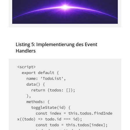
Listing 5: Implementierung des Event
Handlers
<script>

  export default {

    name: 'TodoList',

    data() {

      return {todos: []};

    },

    methods: {

      toggleState(id) {

        const index = this.todos.findInde
x((todo) => todo.id === id);

        const todo = this.todos[index];
