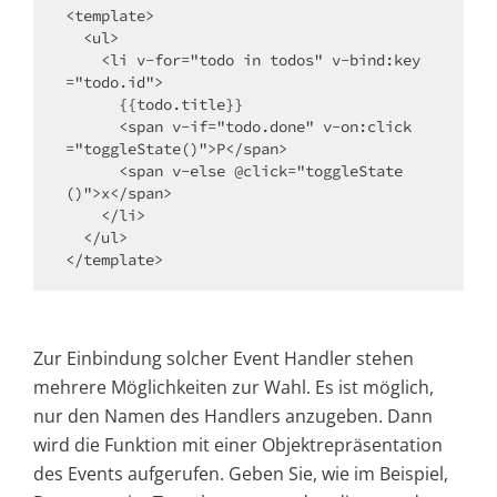
<template>

  <ul>

    <li v-for="todo in todos" v-bind:key
="todo.id">

      {{todo.title}}

      <span v-if="todo.done" v-on:click
="toggleState()">P</span>

      <span v-else @click="toggleState
()">x</span>

    </li>

  </ul>

</template>
Zur Einbindung solcher Event Handler stehen
mehrere Möglichkeiten zur Wahl. Es ist möglich,
nur den Namen des Handlers anzugeben. Dann
wird die Funktion mit einer Objektrepräsentation
des Events aufgerufen. Geben Sie, wie im Beispiel,