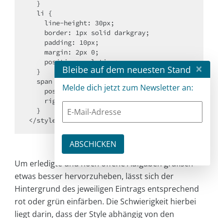
  }

  li {

    line-height: 30px;

    border: 1px solid darkgray;

    padding: 10px;

    margin: 2px 0;

    position: relative;

×
Bleibe auf dem neuesten Stand
  }

  span {

Melde dich jetzt zum Newsletter an:
    position: absolute;

    right: 10px;

  }

</style>
Um erledigte und noch offene Aufgaben grafisch
etwas besser hervorzuheben, lässt sich der
Hintergrund des jeweiligen Eintrags entsprechend
rot oder grün einfärben. Die Schwierigkeit hierbei
liegt darin, dass der Style abhängig von den