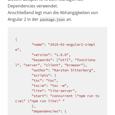
Dependencies verwendet.
Anschließend legt man die Abhängigkeiten von
Angular 2 in der
an.
package.json
{

"name"
: 
"2016-01-angular2-simpl
e"
,

"version"
: 
"1.0.0"
,

"keywords"
: [
"util"
, 
"functiona
l"
, 
"server"
, 
"client"
, 
"browser"
],

"author"
: 
"Karsten Sitterberg"
,

"scripts"
: {

"tsc"
: 
"tsc"
,

"tsc:w"
: 
"tsc -w"
,

"lite"
: 
"lite-server"
,

"start"
: 
"concurrent \"npm run ts
c:w\" \"npm run lite\" "
	},

"dependencies"
: {
