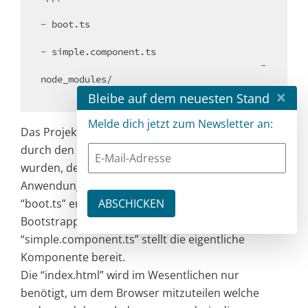
- boot.ts

- simple.component.ts

					- 
node_modules/

×
Bleibe auf dem neuesten Stand
Melde dich jetzt zum Newsletter an:
Das Projekt enthält neben den node_modules, die
durch den Aufruf von “npm install” erzeugt
wurden, den app-Ordner, in dem die
Anwendungslogik vorhanden ist. Die Datei
“boot.ts” enthält die Anweisungen zum
Bootstrappen der Anwendung und die Datei
“simple.component.ts” stellt die eigentliche
Komponente bereit.
Die “index.html” wird im Wesentlichen nur
benötigt, um dem Browser mitzuteilen welche