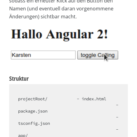
sodass ein erneuter Klick auf den Button den
Namen (und eventuell daran vorgenommene
Änderungen) sichtbar macht.
Struktur
projectRoot/		- index.html

					- 
package.json

					- 
tsconfig.json

					- 
app/
