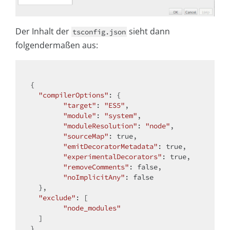
Der Inhalt der
sieht dann
tsconfig.json
folgendermaßen aus:
{

"compilerOptions"
: {

"target"
: 
"ES5"
,

"module"
: 
"system"
,

"moduleResolution"
: 
"node"
,

"sourceMap"
: 
true
,

"emitDecoratorMetadata"
: 
true
,

"experimentalDecorators"
: 
true
,

"removeComments"
: 
false
,

"noImplicitAny"
: 
false
  },

"exclude"
: [

"node_modules"
  ]

}
