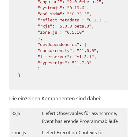
"angular2"
: 
"2.0.0-beta.2"
,

"systemjs"
: 
"0.19.6"
,

"es6-shim"
: 
"^0.33.3"
,

"reflect-metadata"
: 
"0.1.2"
,

"rxjs"
: 
"5.0.0-beta.0"
,

"zone.js"
: 
"0.5.10"
	},

"devDependencies"
: {

"concurrently"
: 
"^1.0.0"
,

"lite-server"
: 
"^1.3.1"
,

"typescript"
: 
"^1.7.3"
	}

}

Die einzelnen Komponenten sind dabei:
RxJS
Liefert Observables für asynchrone,
Event-basierende Programmabläufe
zone.js
Liefert Execution-Contexts für