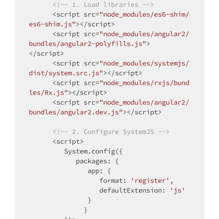
<!-- 1. Load libraries -->
<
script
src
=
"node_modules/es6-shim/
es6-shim.js"
>
</
script
>
<
script
src
=
"node_modules/angular2/
bundles/angular2-polyfills.js"
>
</
script
>
<
script
src
=
"node_modules/systemjs/
dist/system.src.js"
>
</
script
>
<
script
src
=
"node_modules/rxjs/bund
les/Rx.js"
>
</
script
>
<
script
src
=
"node_modules/angular2/
bundles/angular2.dev.js"
>
</
script
>
<!-- 2. Configure SystemJS -->
<
script
>
         System.config({

packages
: {

app
: {

format
: 
'register'
,

defaultExtension
: 
'js'
               }

    	      }
