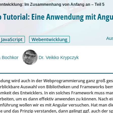
ntwicklung: Im Zusammenhang von Anfang an – Teil 5
Tutorial: Eine Anwendung mit Angu
Au
JavaScript
Webentwicklung
a Bochkor
Dr. Veikko Krypczyk
dung wird auch in der Webprogrammierung ganz groß gesc
rblickbare Auswahl von Bibliotheken und Frameworks be
mkeit des Entwicklers. In ein solches Framework muss man
narbeiten, um es dann effektiv anwenden zu können. Nach e
inführung wollen wir es mit Angular versuchen. Hat man di
 und das Prinzip verstanden, dann gelingt ggf. auch der s