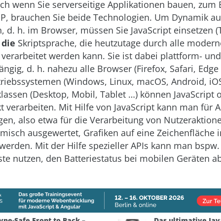
uch wenn Sie serverseitige Applikationen bauen, zum B
P, brauchen Sie beide Technologien. Um Dynamik auf
 d. h. im Browser, müssen Sie JavaScript einsetzen (Te
t
die
Skriptsprache, die heutzutage durch alle moder
erarbeitet werden kann. Sie ist dabei plattform- und
gig, d. h. nahezu alle Browser (Firefox, Safari, Edge 
triebssystemen (Windows, Linux, macOS, Android, iO
klassen (Desktop, Mobil, Tablet …) können JavaScript 
t verarbeiten. Mit Hilfe von JavaScript kann man für 
gen, also etwa für die Verarbeitung von Nutzeraktion
isch ausgewertet, Grafiken auf eine Zeichenfläche 
erden. Mit der Hilfe spezieller APIs kann man bspw.
te nutzen, den Batteriestatus bei mobilen Geräten ab