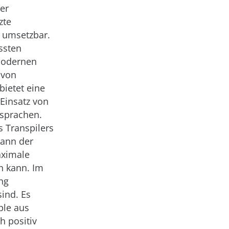
er
zte
t umsetzbar.
ssten
 modernen
 von
bietet eine
 Einsatz von
sprachen.
s Transpilers
kann der
aximale
n kann. Im
ng
ind. Es
ple aus
h positiv