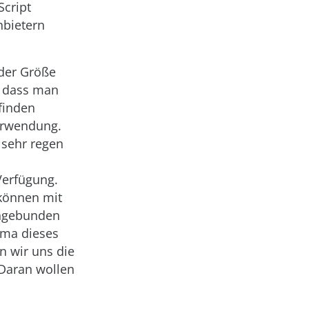
Script
nbietern
eder Größe
, dass man
finden
erwendung.
 sehr regen
Verfügung.
können mit
ingebunden
ema dieses
n wir uns die
Daran wollen