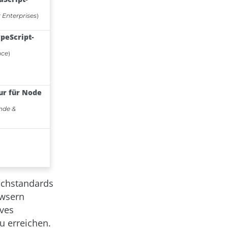
rachstandards
owsern
ves
u erreichen.