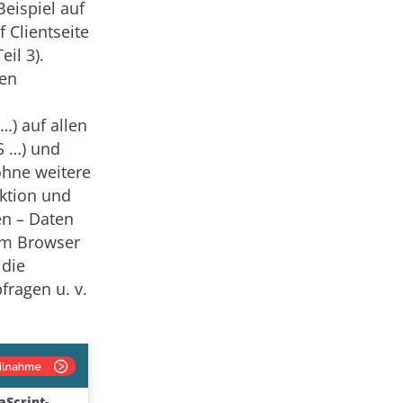
eispiel auf
 Clientseite
il 3).
nen
…) auf allen
S …) und
ohne weitere
Aktion und
en – Daten
im Browser
 die
fragen u. v.