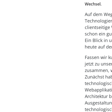
Wechsel.
Auf dem Weg
Technologie
clientseitig
schon ein gu
Ein Blick in 
heute auf de
Fassen wir ku
jetzt zu uns
zusammen, w
Zunächst hab
technologisc
Webapplikat
Architektur b
Ausgestaltun
technologisc