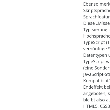
Ebenso merkt
Skriptsprach
Sprachfeatur
Diese „Misse
Typisierung 
Hochsprache 
TypeScript (T
vernünftige 
Datentypen 
TypeScript w
(eine Sonder
JavaScript-
Kompatibilit
Endeffekt be
angeboten, s
bleibt also a
HTML5, CSS3 