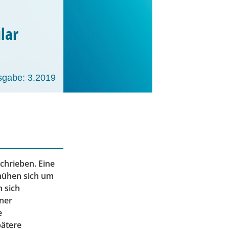
lar
sgabe: 3.2019
hrieben. Eine
mühen sich um
 sich
iner
e
pätere