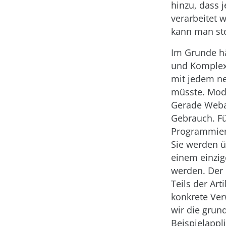
hinzu, dass 
verarbeitet w
kann man st
Im Grunde hä
und Komplexi
mit jedem ne
müsste. Mod
Gerade Webap
Gebrauch. Fü
Programmier
Sie werden 
einem einzig
werden. Der 
Teils der Ar
konkrete Ve
wir die grun
Beispielappl