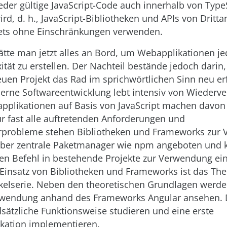
jeder gültige JavaScript-Code auch innerhalb von Type
ird, d. h., JavaScript-Bibliotheken und APIs von Dritta
ets ohne Einschränkungen verwenden.
tte man jetzt alles an Bord, um Webapplikationen j
tät zu erstellen. Der Nachteil bestände jedoch darin
uen Projekt das Rad im sprichwörtlichen Sinn neu er
erne Softwareentwicklung lebt intensiv von Wiederv
plikationen auf Basis von JavaScript machen davon
r fast alle auftretenden Anforderungen und
probleme stehen Bibliotheken und Frameworks zur 
über zentrale Paketmanager wie npm angeboten und 
en Befehl in bestehende Projekte zur Verwendung e
Einsatz von Bibliotheken und Frameworks ist das Th
tikelserie. Neben den theoretischen Grundlagen werde
rwendung anhand des Frameworks Angular ansehen. 
dsätzliche Funktionsweise studieren und eine erste
ikation implementieren.