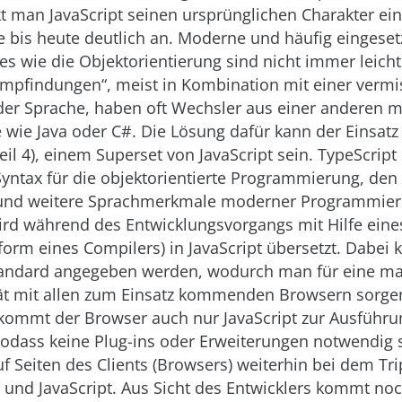
 man JavaScript seinen ursprünglichen Charakter ein
e bis heute deutlich an. Moderne und häufig eingeset
es wie die Objektorientierung sind nicht immer leich
mpfindungen“, meist in Kombination mit einer vermi
der Sprache, haben oft Wechsler aus einer anderen
wie Java oder C#. Die Lösung dafür kann der Einsatz
eil 4), einem Superset von JavaScript sein. TypeScript 
Syntax für die objektorientierte Programmierung, den
und weitere Sprachmerkmale moderner Programmier
ird während des Entwicklungsvorgangs mit Hilfe eine
form eines Compilers) in JavaScript übersetzt. Dabei 
Standard angegeben werden, wodurch man für eine m
ät mit allen zum Einsatz kommenden Browsern sorge
kommt der Browser auch nur JavaScript zur Ausführu
odass keine Plug-ins oder Erweiterungen notwendig s
uf Seiten des Clients (Browsers) weiterhin bei dem Tri
und JavaScript. Aus Sicht des Entwicklers kommt noc