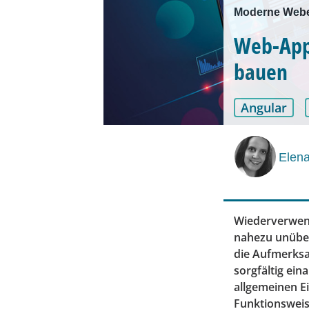
Moderne Webe
Web-App 
bauen
Angular
Elen
Wiederverwen
nahezu unübe
die Aufmerksa
sorgfältig ei
allgemeinen E
Funktionsweise