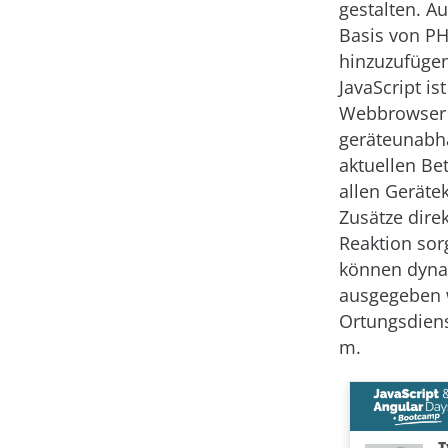
gestalten. A
Basis von PH
hinzuzufügen,
JavaScript is
Webbrowser v
geräteunabhän
aktuellen Be
allen Geräte
Zusätze direk
Reaktion sor
können dynam
ausgegeben w
Ortungsdiens
m.