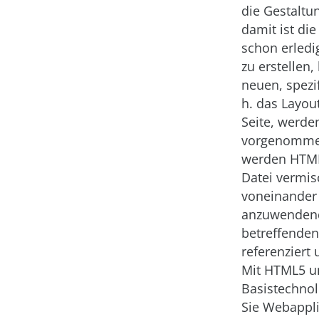
die Gestaltun
damit ist di
schon erledi
zu erstellen
neuen, spezi
h. das Layou
Seite, werde
vorgenommen 
werden HTML5
Datei vermis
voneinander 
anzuwendend
betreffende
referenziert
Mit HTML5 u
Basistechnol
Sie Webappli