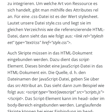
zu integrieren. Um welche Art von Ressource es
sich handelt, gibt man mithilfe des Attributes rel
an. Für eine .css-Datei ist es der Wert stylesheet.
Lautet unsere Datei style.css und liegt sie im
gleichen Verzeichnis wie die referenzierende HTML-
Datei, dann sieht das wie folgt aus: <
link rel="stylesh
eet" type="text/css" href="style.css"
>.
Auch Skripte müssen in das HTML-Dokument
eingebunden werden. Dazu dient das
script
-
Element. Dieses bindet eine JavaScript-Datei in das
HTML-Dokument ein. Die Quelle, d. h. den
Dateinamen der JavaScript-Datei, geben Sie über
das
src
-Attribut an. Das sieht dann zum Beispiel wie
folgt aus: <
script type="text/javascript" src="scripts.js"
>
<
/script
>. Das Script-Element kann im head- oder im
body-Bereich eingebunden werden. Langlaufende
Skripte können bei einer Einbindung im head-