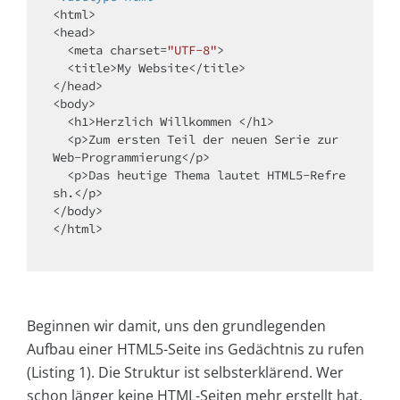
<
html
>
<
head
>
<
meta
charset
=
"UTF-8"
>
<
title
>
My Website
</
title
>
</
head
>
<
body
>
<
h1
>
Herzlich Willkommen 
</
h1
>
<
p
>
Zum ersten Teil der neuen Serie zur 
Web-Programmierung
</
p
>
<
p
>
Das heutige Thema lautet HTML5-Refre
sh.
</
p
>
</
body
>
</
html
>
Beginnen wir damit, uns den grundlegenden
Aufbau einer HTML5-Seite ins Gedächtnis zu rufen
(Listing 1). Die Struktur ist selbsterklärend. Wer
schon länger keine HTML-Seiten mehr erstellt hat,