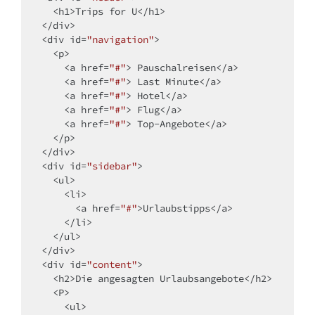
<
h1
>
Trips for U
</
h1
>
</
div
>
<
div
id
=
"navigation"
>
<
p
>
<
a
href
=
"#"
>
 Pauschalreisen
</
a
>
<
a
href
=
"#"
>
 Last Minute
</
a
>
<
a
href
=
"#"
>
 Hotel
</
a
>
<
a
href
=
"#"
>
 Flug
</
a
>
<
a
href
=
"#"
>
 Top-Angebote
</
a
>
</
p
>
</
div
>
<
div
id
=
"sidebar"
>
<
ul
>
<
li
>
<
a
href
=
"#"
>
Urlaubstipps
</
a
>
</
li
>
</
ul
>
</
div
>
<
div
id
=
"content"
>
<
h2
>
Die angesagten Urlaubsangebote
</
h2
>
<
P
>
<
ul
>