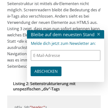
Seitenstruktur ist mittels
div
-Elementen nicht
möglich. Screenreadern bleibt die Bedeutung des
d
iv
-Tags also verschlossen. Anders sieht es bei
Verwendung der neuen Elemente aus HTML5 aus.
Listing 3 zeigt, dass man nun sofort erkennen kann,
×
Bleibe auf dem neuesten Stand
welches Element welche inhaltliche Bedeutung hat.
Statt <
div id="navigation"
> finden wir das
Melde dich jetzt zum Newsletter an:
ausdruckstärkere
nav
zur Auszeichnung des
Navigationsbereichs. HTML wird also nun das, als
was es immer gedacht war: eine
Seitenbeschreibungssprache!
Listing 2: Seitenstrukturierung mit
unspezifischen „div“-Tags
<
div
id
=
"header"
>