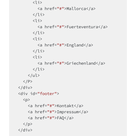
<
li
>
<
a
href
=
"#"
>
Mallorca
</
a
>
</
li
>
<
li
>
<
a
href
=
"#"
>
Fuerteventura
</
a
>
</
li
>
<
li
>
<
a
href
=
"#"
>
England
</
a
>
</
li
>
<
li
>
<
a
href
=
"#"
>
Griechenland
</
a
>
</
li
>
</
ul
>
</
P
>
</
div
>
<
div
id
=
"footer"
>
<
p
>
<
a
href
=
"#"
>
Kontakt
</
a
>
<
a
href
=
"#"
>
Impressum
</
a
>
<
a
href
=
"#"
>
FAQ
</
a
>
</
p
>
</
div
>