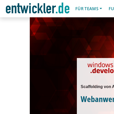
FÜR TEAMS
FU
Scaffolding von
Webanwen