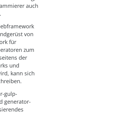
rammierer auch
.
 Webframework
rundgerüst von
ork für
eneratoren zum
seitens der
orks und
rd, kann sich
hreiben.
r-gulp-
d generator-
sierendes