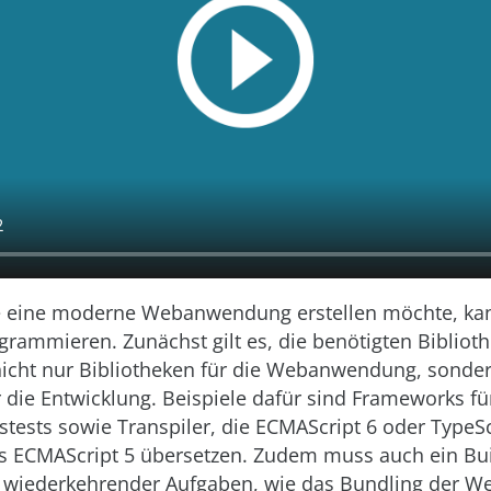
 eine moderne Webanwendung erstellen möchte, kan
grammieren. Zunächst gilt es, die benötigten Bibliot
icht nur Bibliotheken für die Webanwendung, sonder
die Entwicklung. Beispiele dafür sind Frameworks für
stests sowie Transpiler, die ECMA­Script 6 oder TypeSc
s ECMA­Script 5 übersetzen. Zudem muss auch ein Bu
 wiederkehrender Aufgaben, wie das Bundling der 