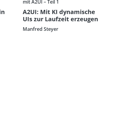
mit A2UI – Teil 1
in
A2UI: Mit KI dynamische
UIs zur Laufzeit erzeugen
Manfred Steyer