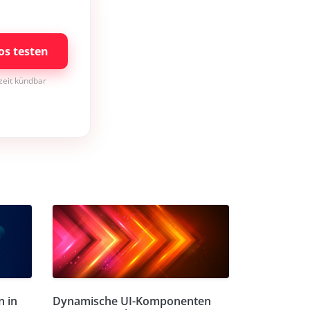
os testen
rzeit kündbar
n in
Dynamische UI-Komponenten