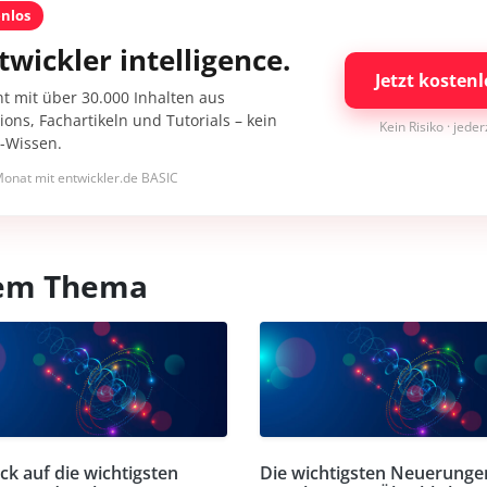
enlos
twickler intelligence.
Jetzt kostenl
nt mit über 30.000 Inhalten aus
ons, Fachartikeln und Tutorials – kein
Kein Risiko · jede
I-Wissen.
onat mit entwickler.de BASIC
esem Thema
ick auf die wichtigsten
Die wichtigsten Neuerunge