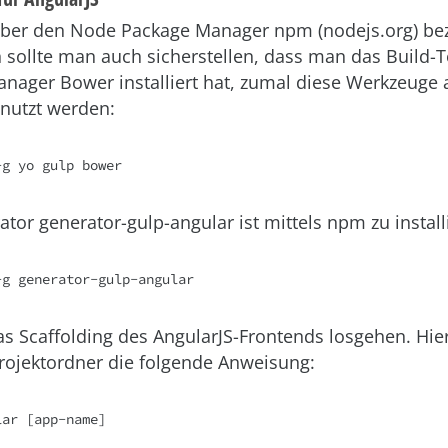
ber den Node Package Manager npm (
nodejs.org
) b
 sollte man auch sicherstellen, dass man das Build-T
nager Bower installiert hat, zumal diese Werkzeuge 
nutzt werden:
-g yo gulp bower
tor generator-gulp-angular ist mittels npm zu install
-g generator-gulp-angular
 Scaffolding des AngularJS-Frontends losgehen. Hier
Projektordner die folgende Anweisung:
lar [app-name]