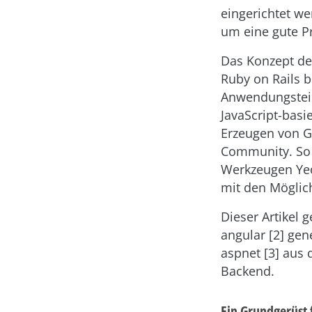
eingerichtet w
um eine gute P
Das Konzept de
Ruby on Rails b
Anwendungsteil
JavaScript-basi
Erzeugen von Ge
Community. So 
Werkzeugen Yeo
mit den Möglic
Dieser Artikel 
angular
[2] gen
aspnet [3] aus
Backend.
Ein Grundgerüst 