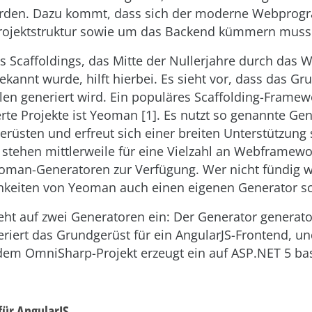
erden. Dazu kommt, dass sich der moderne Webprog
rojektstruktur sowie um das Backend kümmern muss
s Scaffoldings, das Mitte der Nullerjahre durch das
ekannt wurde, hilft hierbei. Es sieht vor, dass das G
en generiert wird. Ein populäres Scaffolding-Framew
erte Projekte ist Yeoman [1]. Es nutzt so genannte G
rüsten und erfreut sich einer breiten Unterstützung 
stehen mittlerweile für eine Vielzahl an Webframew
man-Generatoren zur Verfügung. Wer nicht fündig wi
hkeiten von Yeoman auch einen eigenen Generator sc
geht auf zwei Generatoren ein: Der Generator generato
eriert das Grundgerüst für ein AngularJS-Frontend, un
 dem OmniSharp-Projekt erzeugt ein auf ASP.NET 5 ba
für AngularJS