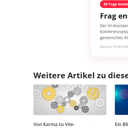
30 Tage kost
Frag en
Der KI-Assiste
Konferenzsessi
generisches K
Danach 19,90 €/M
Weitere Artikel zu di
Von Karma zu Vite-
Ein Bl