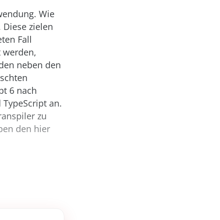
wendung. Wie
. Diese zielen
ten Fall
t werden,
erden neben den
nschten
pt 6 nach
 TypeScript an.
anspiler zu
ben den hier
.