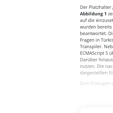
Der Platzhalter
Abbildung 1
zei
auf die einzuse
wurden bereits 
beantwortet. D
Fragen in Türki
Transpiler. Ne
ECMAScript 5 üb
Darüber hinaus 
nutzen. Die na
dargestellten E
Zum Erzeugen d