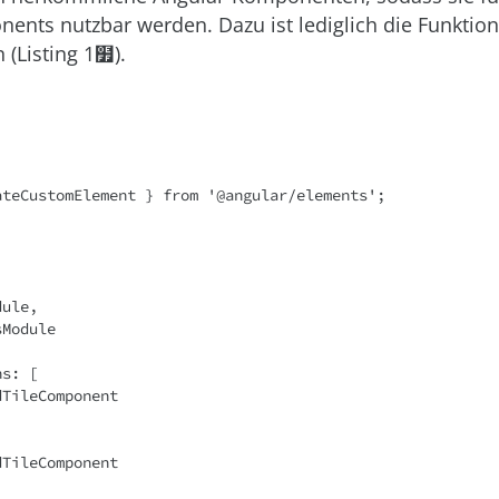
ents nutzbar werden. Dazu ist lediglich die Funktio
 (Listing 1໿).
ateCustomElement } from '@angular/elements';
