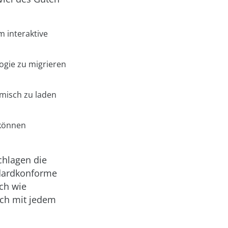
 interaktive
ogie zu migrieren
misch zu laden
 können
chlagen die
ndardkonforme
ch wie
ich mit jedem