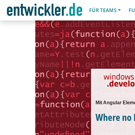
FÜR TEAMS
FU
Mit Angular Elem
Where no 