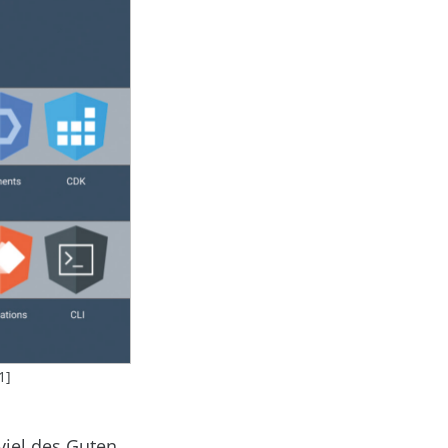
1]
viel des Guten