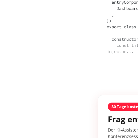
  entryComponents: [

    DashboardTileComponent

  ]

})

export class 
  constructor(private injector: Injector) {

    const tileElm = createCustomElement(DashboardTileComponent, { injector: this.
injector...
30 Tage kost
Frag en
Der KI-Assiste
Konferenzsessi