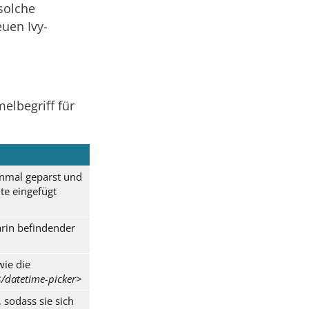
 solche
uen Ivy-
elbegriff für
inmal geparst und
te eingefügt
rin befindender
wie die
/datetime-picker>
 sodass sie sich