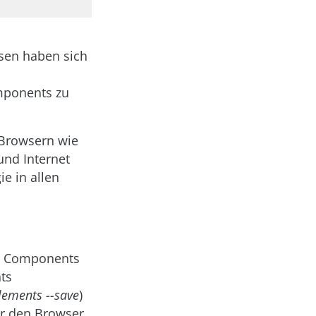
ssen haben sich
mponents zu
 Browsern wie
und Internet
ie in allen
eb Components
ts
lements --save
)
r den Browser