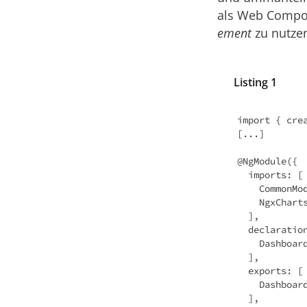
als Web Compon
ement
zu nutzen
Listing 1
import { cre
[...]

@NgModule({

  imports: [

    CommonModule,

    NgxChartsModule

  ],

  declarations: [

    DashboardTileComponent

  ],

  exports: [

    DashboardTileComponent

  ],
