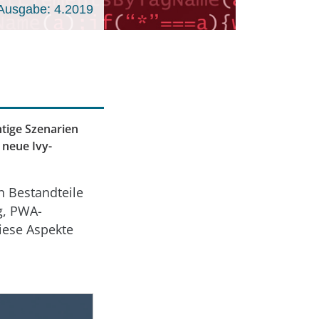
Ausgabe: 4.2019
tige Szenarien
 neue Ivy-
n Bestandteile
ng, PWA-
diese Aspekte
.