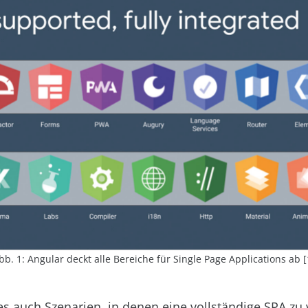
bb. 1: Angular deckt alle Bereiche für Single Page Applications ab [
 es auch Szenarien, in denen eine vollständige SPA zu 