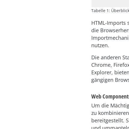
Tabelle 1: Überbli
HTML-Imports s
die Browserhers
Importmechani
nutzen.
Die anderen St
Chrome, Firefox
Explorer, bieten
gängigen Brows
Web Components 
Um die Mächtig
zu kombinieren
bereitgestellt. 
und ummanteln