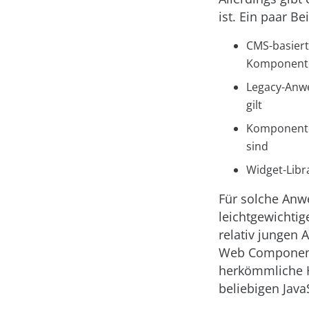
ist. Ein paar Be
CMS-basiert
Komponente
Legacy-Anwe
gilt
Komponenten
sind
Widget-Libr
Für solche Anwe
leichtgewichti
relativ jungen
Web Components
herkömmliche 
beliebigen Java