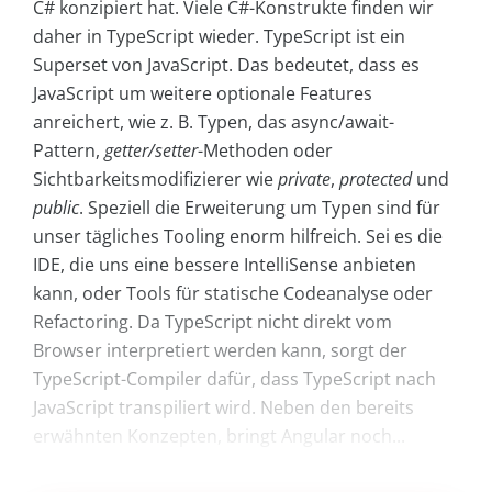
C# konzipiert hat. Viele C#-Konstrukte finden wir
daher in TypeScript wieder. TypeScript ist ein
Superset von JavaScript. Das bedeutet, dass es
JavaScript um weitere optionale Features
anreichert, wie z. B. Typen, das async/await-
Pattern,
getter/setter
-Methoden oder
Sichtbarkeitsmodifizierer wie
private
,
protected
und
pub­lic
. Speziell die Erweiterung um Typen sind für
unser tägliches Tooling enorm hilfreich. Sei es die
IDE, die uns eine bessere IntelliSense anbieten
kann, oder Tools für statische Codeanalyse oder
Refactoring. Da TypeScript nicht direkt vom
Browser interpretiert werden kann, sorgt der
TypeScript-Compiler dafür, dass TypeScript nach
JavaScript transpiliert wird. Neben den bereits
erwähnten Konzepten, bringt Angular noch...