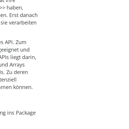
at ihre
T>>
haben,
ben. Erst danach
sie verarbeiten
es API. Zum
geeignet und
PIs liegt darin,
 und Arrays
Is. Zu deren
enziell
ommen können.
ang ins Package