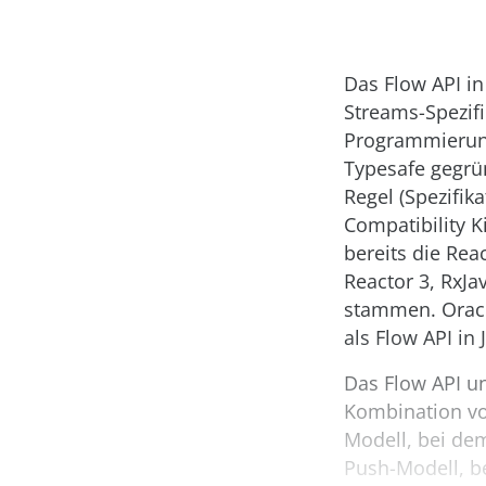
Das Flow API in
Streams-Spezifi
Programmierung.
Typesafe gegrün
Regel (Spezifik
Compatibility K
bereits die Rea
Reactor 3, RxJa
stammen. Oracle
als Flow API i
Das Flow API un
Kombination von
Modell, bei dem
Push-Modell, bei