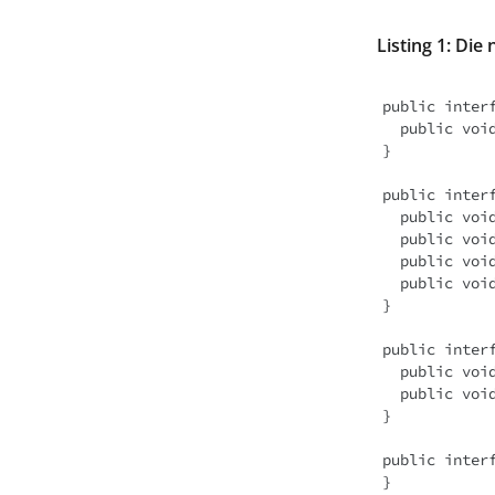
Listing 1: Die
public interf
  public void subscribe(Subscriber<? super T> s);

}

public interf
  public void onSubscribe(Subscription s);

  public void onNext(T t);

  public void onError(Throwable t);

  public void onComplete();

}

public interf
  public void request(long n);

  public void cancel();

}

public inter
}