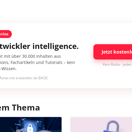
enlos
twickler intelligence.
Jetzt kostenl
nt mit über 30.000 Inhalten aus
ons, Fachartikeln und Tutorials – kein
Kein Risiko · jede
I-Wissen.
onat mit entwickler.de BASIC
esem Thema