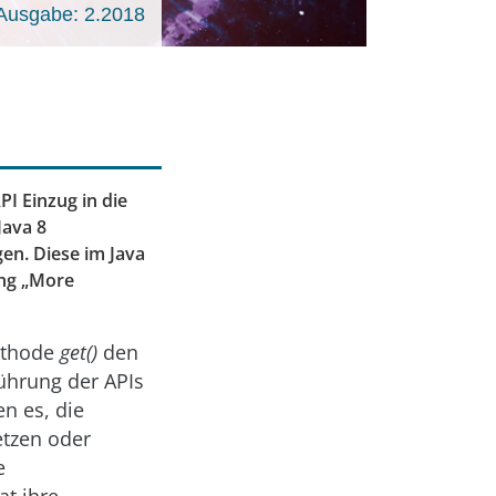
Ausgabe: 2.2018
PI Einzug in die
Java 8
en. Diese im Java
ung „More
Methode
get()
den
führung der APIs
n es, die
etzen oder
e