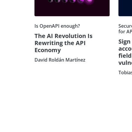
Is OpenAPI enough?
Secure
for AP
The AI Revolution Is
Sign
Rewriting the API
acco
Economy
fiel
David Roldán Martínez
vuln
Tobia