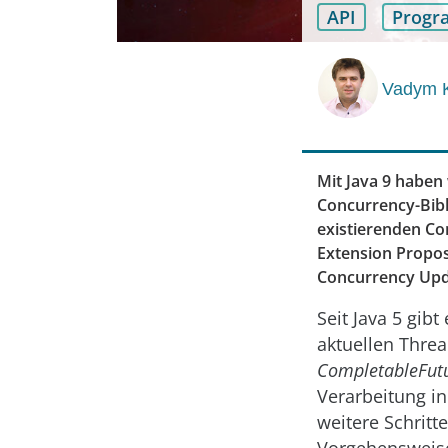
API
Progr
Vadym K
Mit Java 9 haben 
Concurrency-Bibl
existierenden Co
Extension Propos
Concurrency Upda
Seit Java 5 gib
aktuellen Threa
CompletableFut
Verarbeitung in
weitere Schritt