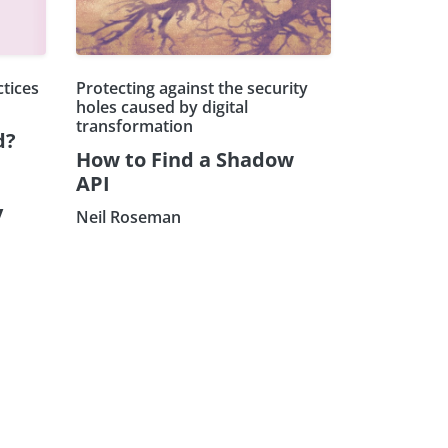
ctices
Protecting against the security
holes caused by digital
transformation
d?
How to Find a Shadow
API
y
Neil Roseman