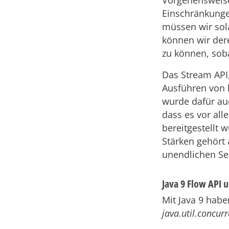
Vorgehensweis
Einschränkunge
müssen wir sola
können wir dere
zu können, soba
Das Stream API, 
Ausführen von l
wurde dafür auc
dass es vor all
bereitgestellt 
Stärken gehört 
unendlichen Se
Java 9 Flow API u
Mit Java 9 hab
java.util.concur