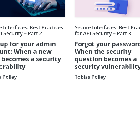
 Interfaces: Best Practices
Secure Interfaces: Best Pra
I Security – Part 2
for API Security – Part 3
 up for your admin
Forgot your passwor
unt: When a new
When the security
d becomes a security
question becomes a
erability
security vulnerabilit
s Polley
Tobias Polley