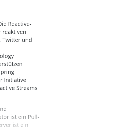
Die Reactive-
r reaktiven
, Twitter und
nology
erstützen
Spring
 Initiative
eactive Streams
ine
or ist ein Pull-
ver ist ein