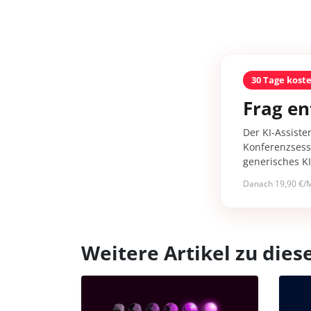
30 Tage kost
Frag en
Der KI-Assiste
Konferenzsessi
generisches K
Danach 19,90 €/M
Weitere Artikel zu di