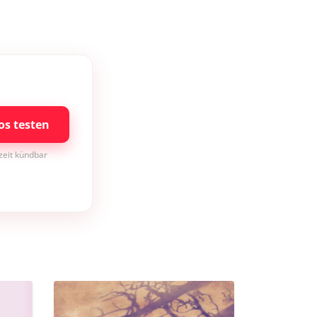
os testen
rzeit kündbar