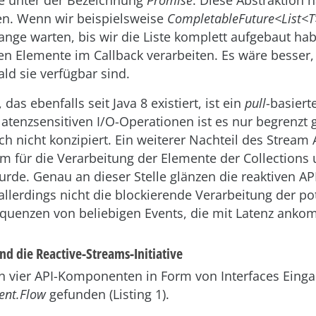
e unter der Bezeichnung
Promise
. Diese Abstraktion h
n. Wenn wir beispielsweise
CompletableFuture<List<
nge warten, bis wir die Liste komplett aufgebaut ha
n Elemente im Callback verarbeiten. Es wäre besser, 
ld sie verfügbar sind.
das ebenfalls seit Java 8 existiert, ist ein
pull
-basiert
atenzsensitiven I/O-Operationen ist es nur begrenzt 
h nicht konzipiert. Ein weiterer Nachteil des Stream A
em für die Verarbeitung der Elemente der Collections
wurde. Genau an dieser Stelle glänzen die reaktiven AP
allerdings nicht die blockierende Verarbeitung der pot
quenzen von beliebigen Events, die mit Latenz ank
nd die Reactive-Streams-Initiative
en vier API-Komponenten in Form von Interfaces Eing
rent.Flow
gefunden (Listing 1).