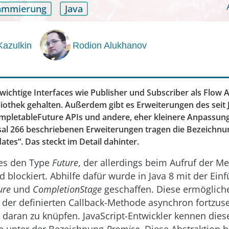
ammierung
Java
azulkin
Rodion Alukhanov
wichtige Interfaces wie Publisher und Subscriber als Flow A
iothek gehalten. Außerdem gibt es Erweiterungen des seit 
mpletableFuture APIs und andere, eher kleinere Anpassung
al 266 beschriebenen Erweiterungen tragen die Bezeichn
tes“. Das steckt im Detail dahinter.
t es den Type
Future
, der allerdings beim Aufruf der 
d blockiert. Abhilfe dafür wurde in Java 8 mit der Ein
ure
und
CompletionStage
geschaffen. Diese ermögliche
 der definierten Callback-Methode asynchron fortzus
e daran zu knüpfen. JavaScript-Entwickler kennen dies