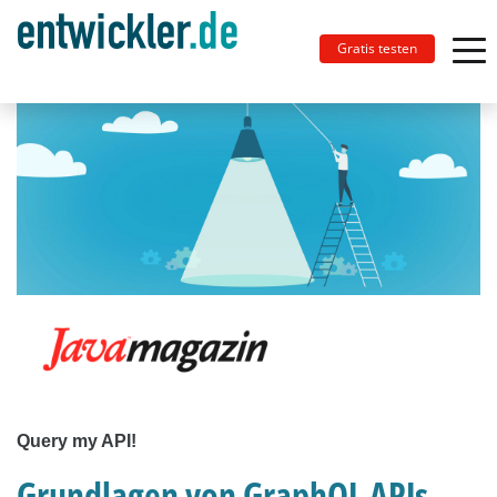
Gratis testen
Query my API!
Grundlagen von GraphQL APIs