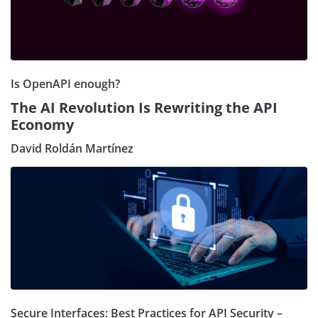
Is OpenAPI enough?
The AI Revolution Is Rewriting the API
Economy
David Roldán Martínez
Secure Interfaces: Best Practices for API Security –