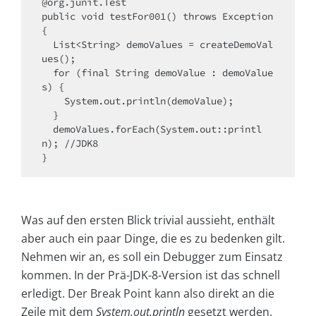
@org.junit.Test

public void testFor001() throws Exception 
{

  List<String> demoValues = createDemoVal
ues();

  for (final String demoValue : demoValue
s) {

    System.out.println(demoValue);

  }

  demoValues.forEach(System.out::printl
n); //JDK8

}
Was auf den ersten Blick trivial aussieht, enthält
aber auch ein paar Dinge, die es zu bedenken gilt.
Nehmen wir an, es soll ein Debugger zum Einsatz
kommen. In der Prä-JDK-8-Version ist das schnell
erledigt. Der Break Point kann also direkt an die
Zeile mit dem
System.out.println
gesetzt werden.