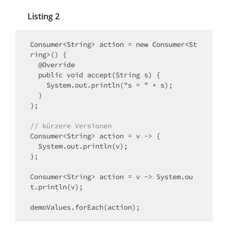
Listing 2
Consumer<String> action = new Consumer<St
ring>() {

  @Override

  public void accept(String s) {

    System.out.println("s = " + s);

  }

};

// kürzere Versionen
Consumer<String> action = v -> {

  System.out.println(v);

};

Consumer<String> action = v -> System.ou
t.println(v);

demoValues.forEach(action);