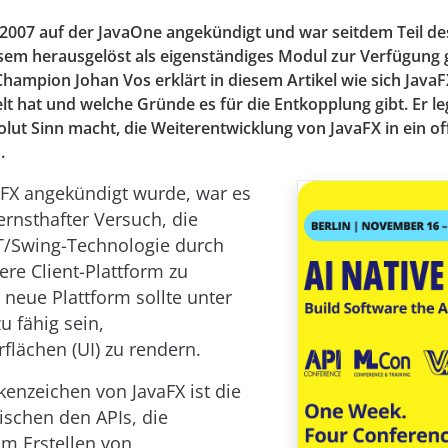
2007 auf der JavaOne angekündigt und war seitdem Teil de
esem herausgelöst als eigenständiges Modul zur Verfügung g
hampion Johan Vos erklärt in diesem Artikel wie sich JavaF
lt hat und welche Gründe es für die Entkopplung gibt. Er l
lut Sinn macht, die Weiterentwicklung von JavaFX in ein o
.
aFX angekündigt wurde, war es
ernsthafter Versuch, die
T/Swing-Technologie durch
re Client-Plattform zu
 neue Plattform sollte unter
 fähig sein,
flächen (UI) zu rendern.
kenzeichen von JavaFX ist die
schen den APIs, die
um Erstellen von