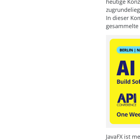
heutige Konz
zugrundelie
In dieser Ko
gesammelte W
JavaFX ist m