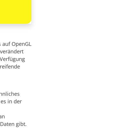
es auf OpenGL
 verändert
 Verfügung
greifende
ähnliches
es in der
an
Daten gibt.