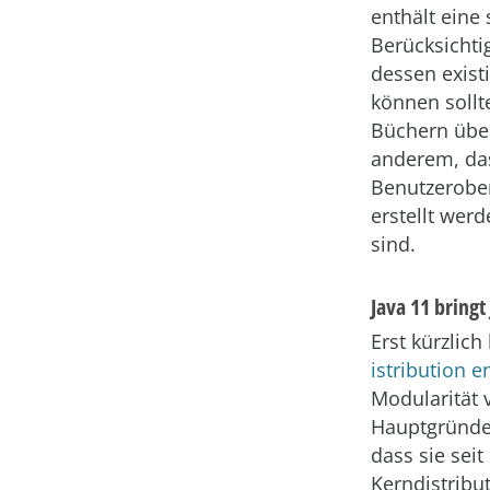
enthält eine 
Berücksichtig
dessen exist
können sollt
Büchern über
anderem, das
Benutzerobe
erstellt wer
sind.
Java 11 bring
Erst kürzlic
istribution 
Modularität v
Hauptgründe,
dass sie seit
Kerndistribu