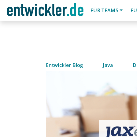
FÜR TEAMS
FU
Entwickler Blog
Java
D