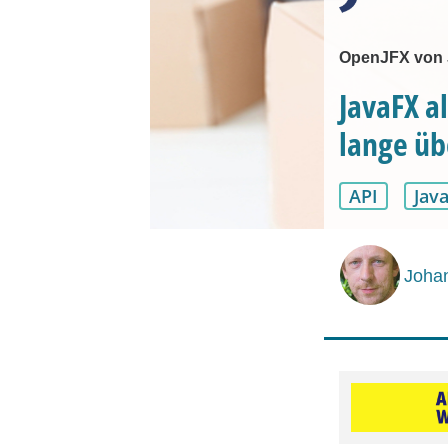
OpenJFX von J
JavaFX a
lange üb
API
Jav
Joha