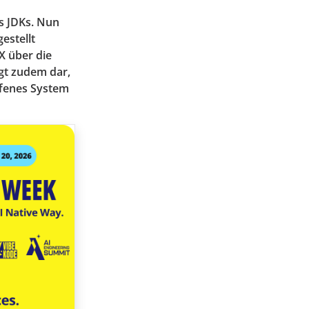
s JDKs. Nun
estellt
X über die
egt zudem dar,
ffenes System