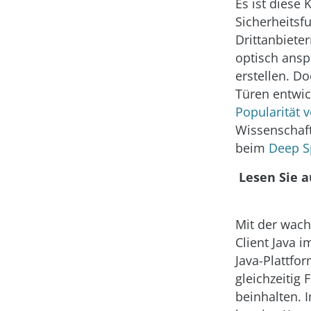
Es ist diese
Sicherheitsf
Drittanbiete
optisch ans
erstellen. D
Türen entwic
Popularität 
Wissenschaft
beim
Deep S
Lesen Sie 
Mit der wach
Client Java 
Java-Plattfo
gleichzeitig 
beinhalten. 