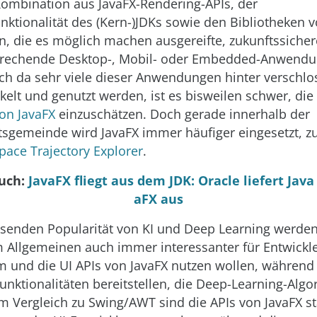
 Kombination aus JavaFX-Rendering-APIs, der
unktionalität des (Kern-)JDKs sowie den Bibliotheken 
rn, die es möglich machen ausgereifte, zukunftssiche
prechende Desktop-, Mobil- oder Embedded-Anwendu
och da sehr viele dieser Anwendungen hinter verschl
kelt und genutzt werden, ist es bisweilen schwer, die
von JavaFX
einzuschätzen. Doch gerade innerhalb der
sgemeinde wird JavaFX immer häufiger eingesetzt, z
pace Trajectory Explorer
.
auch:
JavaFX fliegt aus dem JDK: Oracle liefert Java
aFX aus
senden Popularität von KI und Deep Learning werden
im Allgemeinen auch immer interessanter für Entwickle
rm und die UI APIs von JavaFX nutzen wollen, während 
Funktionalitäten bereitstellen, die Deep-Learning-Alg
Im Vergleich zu Swing/AWT sind die APIs von JavaFX st