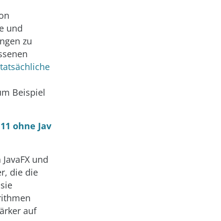
von
re und
ngen zu
ossenen
tatsächliche
um Beispiel
 11 ohne Jav
 JavaFX und
r, die die
sie
orithmen
ärker auf