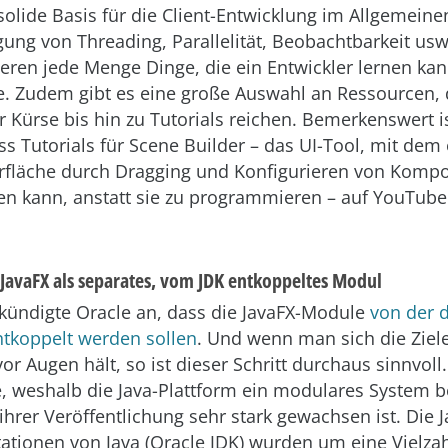
solide Basis für die Client-Entwicklung im Allgemeine
ung von Threading, Parallelität, Beobachtbarkeit usw.
ieren jede Menge Dinge, die ein Entwickler lernen ka
e. Zudem gibt es eine große Auswahl an Ressourcen, 
 Kürse bis hin zu Tutorials reichen. Bemerkenswert i
s Tutorials für Scene Builder – das UI-Tool, mit dem 
rfläche durch Dragging und Konfigurieren von Komp
den kann, anstatt sie zu programmieren – auf YouTube
t JavaFX als separates, vom JDK entkoppeltes Modul
h kündigte Oracle an, dass die JavaFX-Module
von der 
entkoppelt werden sollen
. Und wenn man sich die Ziel
or Augen hält, so ist dieser Schritt durchaus sinnvoll.
 weshalb die Java-Plattform ein modulares System ben
 ihrer Veröffentlichung sehr stark gewachsen ist. Die J
tationen von Java (Oracle JDK) wurden um eine Vielza