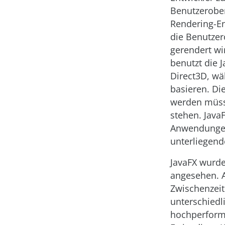
Benutzerobe
Rendering-En
die Benutzer
gerendert wi
benutzt die 
Direct3D, wä
basieren. Di
werden müss
stehen. Java
Anwendungen 
unterliegen
JavaFX wurde
angesehen. A
Zwischenzeit
unterschiedl
hochperforma