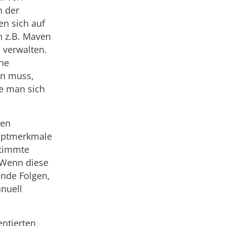
n der
en sich auf
n z.B. Maven
 verwalten.
ine
en muss,
ie man sich
hen
auptmerkmale
estimmte
. Wenn diese
ende Folgen,
nuell
entierten