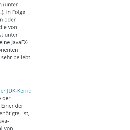
n (unter
). In Folge
nn oder
die von
st unter
eine JavaFX-
onenten
 sehr beliebt
der JDK-Kernd
e der
 Einer der
ötigte, ist,
ava-
hl von