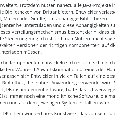
rweitert. Trotzdem nutzen nahezu alle Java-Projekte i
ie Bibliotheken von Drittanbietern. Entwickler verlass
t, Maven oder Gradle, um abhängige Bibliotheken vo
 jcenter herunterzuladen und diese Abhängigkeiten zu
dieses Verteilungsmechanismus besteht darin, dass e
rte Steuerung möglich ist und man Nutzern nicht sag
 exakten Versionen der richtigen Komponenten, auf d
runterladen müssen.
iche Komponenten entwickeln sich in unterschiedlic
keiten. Während Abwärtskompatibilität eines der H
 verlassen sich Entwickler in vielen Fällen auf eine b
r Bibliothek, die in ihrer Anwendung verwendet wird
est JDK ins implementiert wäre, hätte das schwerwieg
 ist immer noch eine monolithische Software, die ma
den und auf dem jeweiligen System installiert wird.
 JDK ist ein wunderbares Kunstwerk, das von sehr tal