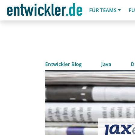
FÜR TEAMS
FU
Entwickler Blog
Java
D