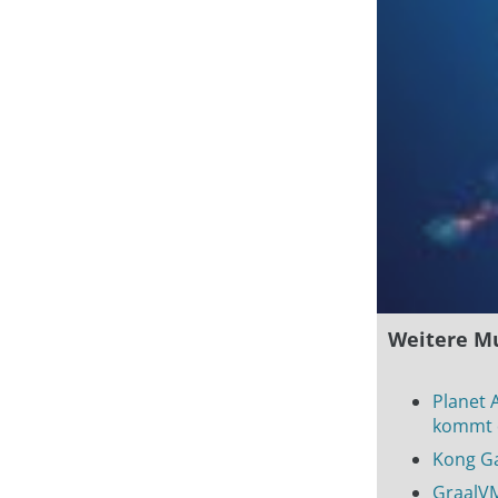
Weitere M
Planet 
kommt 
Kong Ga
GraalVM