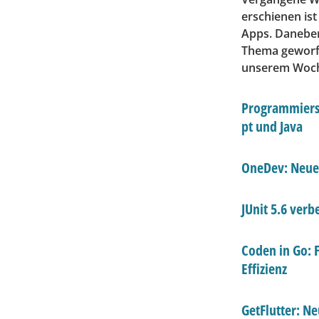
erschienen ist
Apps. Daneben 
Thema geworfe
unserem Woch
Programmiersp
pt und Java
OneDev: Neue 
JUnit 5.6 verb
Coden in Go: F
Effizienz
GetFlutter: N