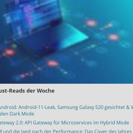
ust-Reads der Woche
Android: Android-11-Leak, Samsung Galaxy S20 gesichtet &
den Dark Mode
teway 2.0: API Gateway für Microservices im Hybrid Mode
 und die Jagd nach der Performance: Das Cover des Jahres