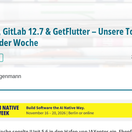
, GitLab 12.7 & GetFlutter – Unsere T
der Woche
a
egenmann
he segelte JUnit 5.6 in den Hafen von JAXenter ein. Ebenf