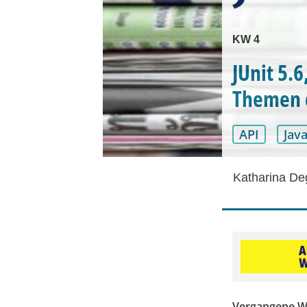
KW 4
JUnit 5.6
Themen 
API
Jav
Katharina D
Vergangene Woc