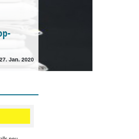
op-
27. Jan. 2020
alls neu