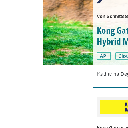
Von Schnittste
Kong Gat
Hybrid 
API
Clo
Katharina D
Kong Gateway,