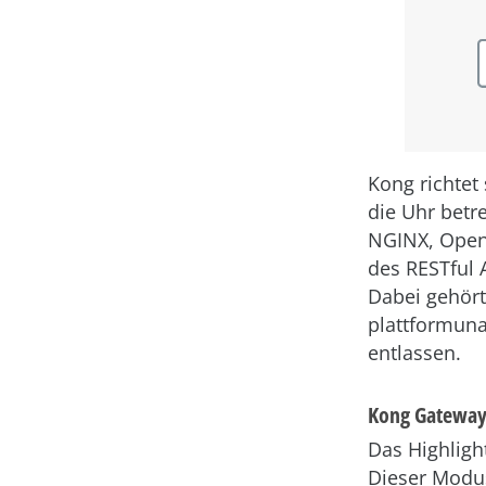
Kong richtet
die Uhr betr
NGINX, OpenR
des RESTful 
Dabei gehört
plattformuna
entlassen.
Kong Gateway 
Das Highligh
Dieser Modus