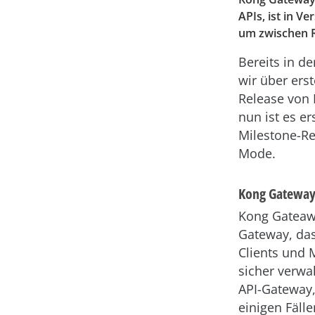
APIs, ist in V
um zwischen 
Bereits in 
wir über ers
Release von
nun ist es e
Milestone-Re
Mode.
Kong Gateway s
Kong Gateawa
Gateway, da
Clients und 
sicher verwal
API-Gateway,
einigen Fäll