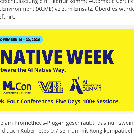
rschlüsselung ein. Hierfür kommt Automatic Certific
Environment (ACME) v2 zum Einsatz. Überdies wurde 
eführt.
e am Prometheus-Plug-in geschraubt, das nun zweim
und auch Kubernetes 0.7 sei nun mit Kong kompatibel.