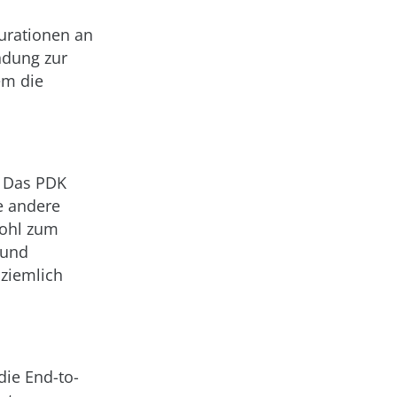
gurationen an
indung zur
em die
. Das PDK
e andere
wohl zum
 und
 ziemlich
ie End-to-