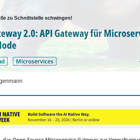
lle zu Schnittstelle schwingen!
eway 2.0: API Gateway für Microser
Mode
ud
Microservices
egenmann
 das Open-Source-Mircoservice-Gateway zur Verwaltung v