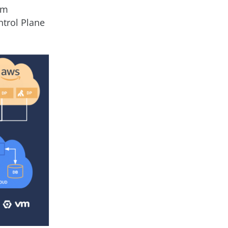
em
trol Plane