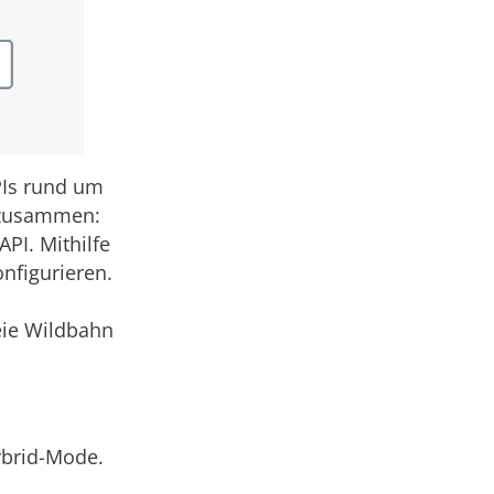
PIs rund um
n zusammen:
PI. Mithilfe
nfigurieren.
n
eie Wildbahn
Hybrid-Mode.