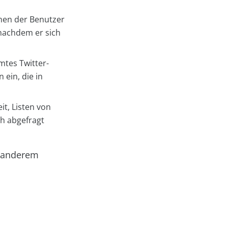
enen der Benutzer
h nachdem er sich
mtes Twitter-
ein, die in
it, Listen von
ch abgefragt
r anderem