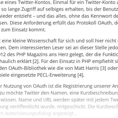
 eines Twitter-Kontos. Einmal für ein Twitter-Konto au
o lange Zugriff auf selbiges erhalten, bis der Benutz
wieder entzieht – und das alles, ohne das Kennwort d
en. Diese Anforderung erfüllt das Protokoll OAuth, 
r zum Einsatz kommt.
t eine kleine Wissenschaft für sich und soll hier nich
n. Dem interessierten Leser sei an dieser Stelle jedo
012 des PHP Magazins ans Herz gelegt, der die Funkt
haulich erklärt [2]. Für den Einsatz in PHP empfiehlt 
en OAuth-Bibliothek wie die von Matt Harris [3] oder 
iele eingesetzte PECL-Erweiterung [4].
zur Nutzung von OAuth ist die Registrierung unserer 
ierzu möchte Twitter den Namen, eine Kurzbeschreibu
wissen. Name und URL werden später mit jedem Twe
ng veröffentlicht wurde, mitgeschickt. Die Kurzbesc
 Autorisierungsdialog angezeigt...