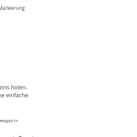
 Markierung
ins holen.
ne einfache
pmagazin