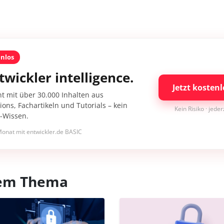
enlos
twickler intelligence.
Jetzt kostenl
nt mit über 30.000 Inhalten aus
ons, Fachartikeln und Tutorials – kein
Kein Risiko · jede
I-Wissen.
onat mit entwickler.de BASIC
esem Thema