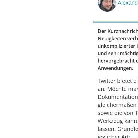
Alexand
Der Kurznachrich
Neuigkeiten verbr
unkomplizierter 
und sehr mächtige
hervorgebracht u
Anwendungen.
Twitter bietet 
an. Möchte man
Dokumentation 
gleichermaßen [
sowie die von T
Werkzeug kann 
lassen. Grundle
jeglicher Art: