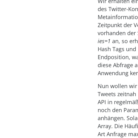
Wir erhalten ei
des Twitter-Ko
Metainformatio
Zeitpunkt der V
vorhanden der 
ies=1
an, so erh
Hash Tags und 
Endposition, wa
diese Abfrage a
Anwendung kenn
Nun wollen wir
Tweets zeitnah
API in regelmä
noch den Para
anhängen. Sola
Array. Die Häuf
Art Anfrage max