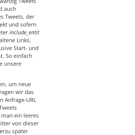
zwanzig Tweets
nd auch
s Tweets, der
jekt und sofern
eter
include_entit
altene Links,
sive Start- und
t. So einfach
ie unsere
en, um neue
ragen wir das
en Anfrage-URL
 Tweets
 man ein leeres
itter von dieser
erzu später