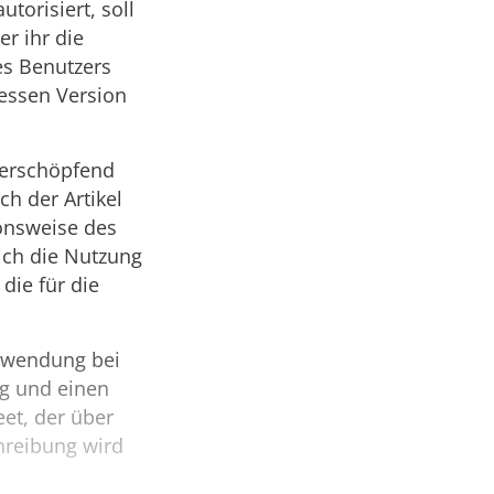
torisiert, soll
er ihr die
es Benutzers
dessen Version
t erschöpfend
ch der Artikel
ionsweise des
sich die Nutzung
die für die
Anwendung bei
ng und einen
et, der über
hreibung wird