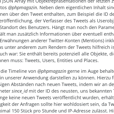
n JSON Array mit Objektrepräsentationen der letzten 
ntos
@phpmagazin
. Neben dem eigentlichen Inhalt si
nen über den Tweet enthalten, zum Beispiel die ID de
eröffentlichung, der Verfasser des Tweets als Userob
Standort des Benutzers. Hängt man noch den Param
ält man zusätzlich Informationen über eventuell enth
Erwähnungen anderer Twitter-Konten (Mentions) inklu
s unter anderem zum Rendern der Tweets hilfreich is
uch war: Sie enthält bereits potenziell alle Objekte, d
en muss: Tweets, Users, Entities und Places.
 die Timeline von
@phpmagazin
gerne im Auge behalt
 in unserer Anwendung darstellen zu können. Hierzu f
ßigen Abständen nach neuen Tweets, indem wir an d
meter
since_id
mit der ID des neusten, uns bekannten
nge keine neuen Tweets veröffentlicht wurden, erhält
igkeit der Anfragen sollte hier wohldosiert sein, da Tw
imal 150 Stück pro Stunde und IP-Adresse zulässt. Hi