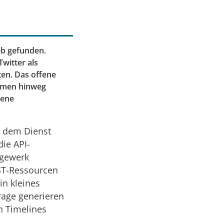
eb gefunden.
witter als
en. Das offene
formen hinweg
gene
it dem Dienst
ie API-
agewerk
EST-Ressourcen
in kleines
rage generieren
n Timelines