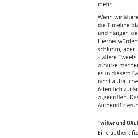
mehr.
Wenn wir älter
die Timeline bl
und hängen si
Hierbei würden
schlimm, aber u
– ältere Tweets
zunutze machen
es in diesem Fa
nicht auftauche
öffentlich zug
zugegriffen. Da
Authentifizier
Twitter und OAu
Eine authentif