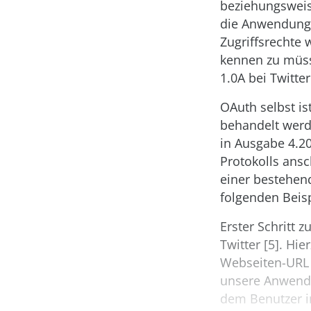
beziehungsweise
die Anwendung s
Zugriffsrechte 
kennen zu müss
1.0A bei Twitte
OAuth selbst is
behandelt werde
in Ausgabe 4.2
Protokolls ansc
einer bestehend
folgenden Beisp
Erster Schritt 
Twitter [5]. H
Webseiten-URL 
unsere Anwendu
dem Benutzer im