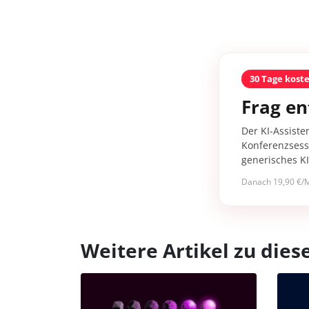
30 Tage kost
Frag en
Der KI-Assiste
Konferenzsessi
generisches K
Danach 19,90 €/M
Weitere Artikel zu di