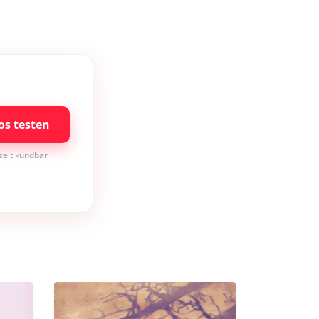
os testen
rzeit kündbar