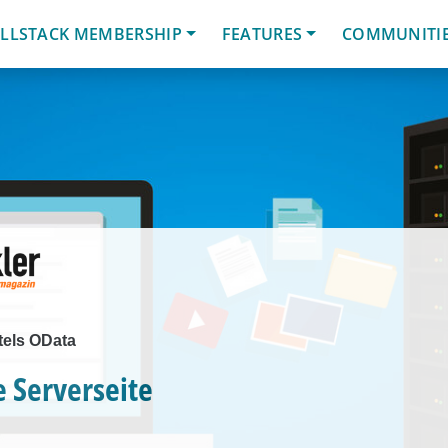
LLSTACK MEMBERSHIP
FEATURES
COMMUNITI
tels OData
e Serverseite