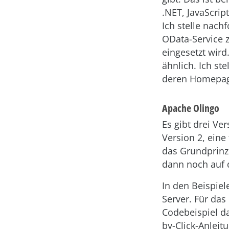
.NET, JavaScrip
Ich stelle nach
OData-Service 
eingesetzt wird
ähnlich. Ich st
deren Homepag
Apache Olingo
Es gibt drei Ve
Version 2, eine 
das Grundprinzi
dann noch auf d
In den Beispie
Server. Für da
Codebeispiel da
by-Click-Anleit