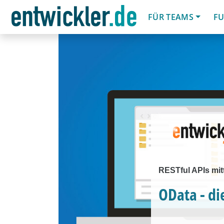
FÜR TEAMS
FU
RESTful APIs mit
OData - di