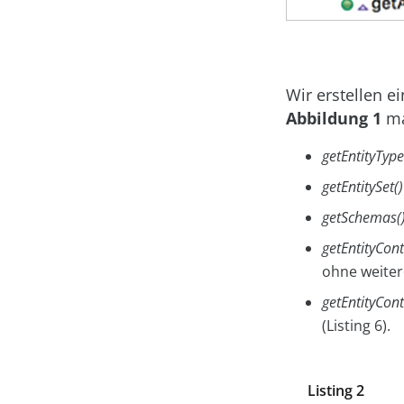
Wir erstellen e
Abbildung 1
ma
getEntityType
getEntitySet()
getSchemas(
getEntityCont
ohne weiter
getEntityCont
(Listing 6).
Listing 2