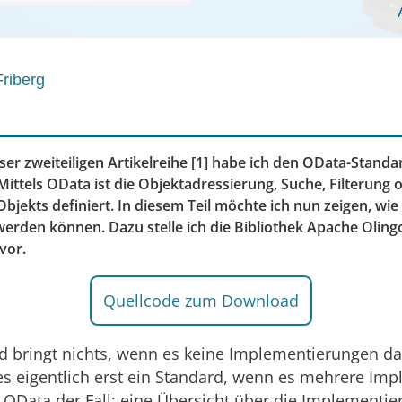
Friberg
eser zweiteiligen Artikelreihe [1] habe ich den OData-Standa
 Mittels OData ist die Objektadressierung, Suche, Filterung 
bjekts definiert. In diesem Teil möchte ich nun zeigen, wi
 werden können. Dazu stelle ich die Bibliothek Apache Olin
vor.
Quellcode zum Download
d bringt nichts, wenn es keine Implementierungen da
 es eigentlich erst ein Standard, wenn es mehrere I
ei OData der Fall; eine Übersicht über die Implementie