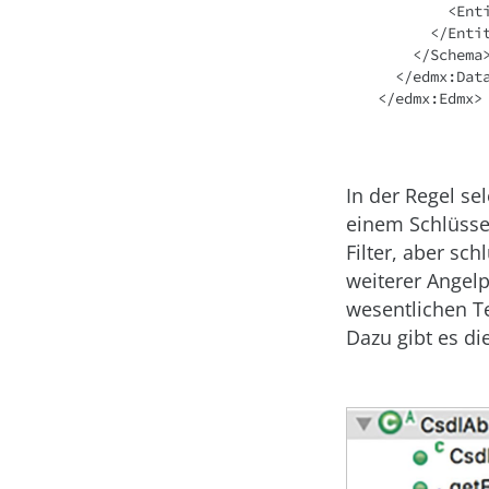
        <EntitySet Name="Products" EntityType="OData.Demo.Product"/>

      </EntityContainer>

    </Schema>

  </edmx:DataServices>

</edmx:Edmx>
In der Regel sel
einem Schlüssel
Filter, aber sch
weiterer Angelp
wesentlichen Te
Dazu gibt es di