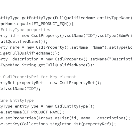
ntityType getEntityType(FullQualifiedName entityTypeName)
 EntityType properties
ullQualifiedName());

.getFullQualifiedName());

eTypeKind.String.getFullQualifiedName());

e CsdlPropertyRef for Key element
gure EntityType