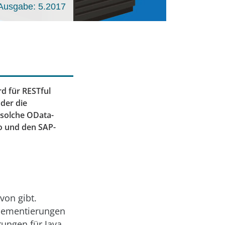
Ausgabe: 5.2017
rd für RESTful
oder die
e solche OData-
go und den SAP-
von gibt.
mplementierungen
rungen für Java,