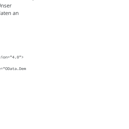
Unser
daten an
ion="4.0">
