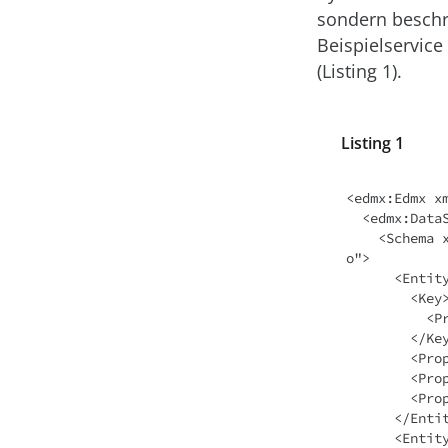
sondern beschr
Beispielservice
(Listing 1).
Listing 1
<edmx:Edmx x
  <edmx:DataServices>

    <Schema xmlns="http://docs.oasis-open.org/odata/ns/edm" Namespace="OData.Dem
o">

      <EntityType Name="Product">

        <Key>

          <PropertyRef Name="ID"/>

        </Key>

        <Property Name="ID" Type="Edm.Int32"/>

        <Property Name="Name" Type="Edm.String"/>

        <Property Name="Description" Type="Edm.String"/>

      </EntityType>

      <EntityContainer Name="Container">
