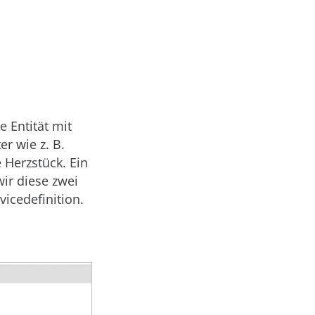
e Entität mit
r wie z. B.
e Herzstück. Ein
ir diese zwei
icedefinition.