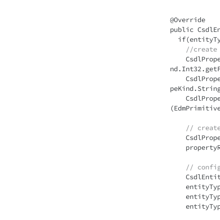
@Override

public CsdlE
  if(entityTypeName.equals(ET_PRODUCT_FQN)){

//create
    CsdlProperty id = new CsdlProperty().setName("ID").setType(EdmPrimitiveTypeKi
nd.Int32.getF
    CsdlProperty name = new CsdlProperty().setName("Name").setType(EdmPrimitiveTy
peKind.String
    CsdlProperty  description = new CsdlProperty().setName("Description").setType
(EdmPrimitiv
// creat
    CsdlPropertyRef propertyRef = new CsdlPropertyRef();

    propertyRef.setName("ID");

// confi
    CsdlEntityType entityType = new CsdlEntityType();

    entityType.setName(ET_PRODUCT_NAME);

    entityType.setProperties(Arrays.asList(id, name , description));

    entityType.setKey(Collections.singletonList(propertyRef));
