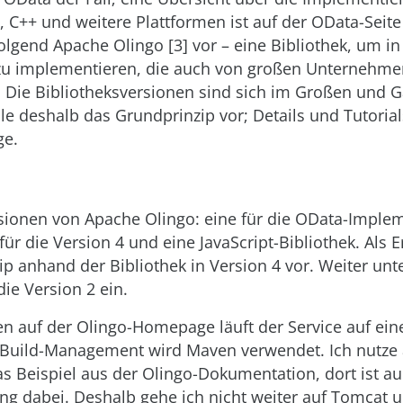
t, C++ und weitere Plattformen ist auf der OData-Seite 
folgend Apache Olingo [3] vor – eine Bibliothek, um in
zu implementieren, die auch von großen Unternehme
. Die Bibliotheksversionen sind sich im Großen und 
elle deshalb das Grundprinzip vor; Details und Tutorial
e.
rsionen von Apache Olingo: eine für die OData-Imple
für die Version 4 und eine JavaScript-Bibliothek. Als Er
p anhand der Bibliothek in Version 4 vor. Weiter unt
ie Version 2 ein.
len auf der Olingo-Homepage läuft der Service auf ei
s Build-Management wird Maven verwendet. Ich nutze 
s Beispiel aus der Olingo-Dokumentation, dort ist auc
ung dabei. Deshalb gehe ich nicht weiter auf Tomcat 