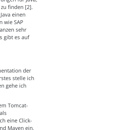
zu finden [2].
 Java einen
n wie SAP
Ganzen sehr
s gibt es auf
mentation der
stes stelle ich
en gehe ich
nem Tomcat-
als
h eine Click-
und Maven ein,