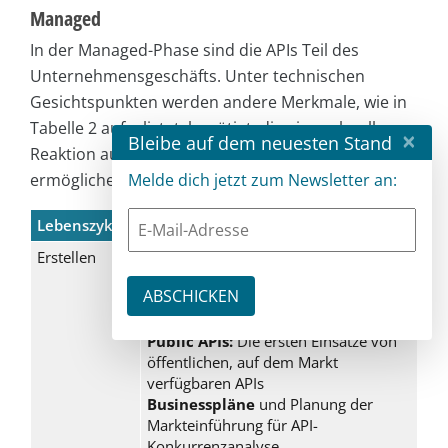
Managed
In der Managed-Phase sind die APIs Teil des
Unternehmensgeschäfts. Unter technischen
Gesichtspunkten werden andere Merkmale, wie in
Tabelle 2 aufgelistet, benötigt, die eine schnellere
×
Bleibe auf dem neuesten Stand
Reaktion auf die Änderungen des Markts
ermöglichen.
Melde dich jetzt zum Newsletter an:
Lebenszyklus
Fähigkeit
Erstellen
RESTful APIs als Standard für die
Integration mit der Außenwelt
Rapid Model-driven API-
Entwicklung
Public APIs:
Die ersten Einsätze von
öffentlichen, auf dem Markt
verfügbaren APIs
Businesspläne
und Planung der
Markteinführung für API-
Konkurrenzanalyse