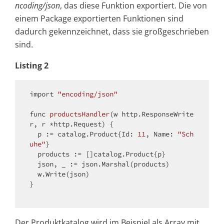
ncoding/json
, das diese Funktion exportiert. Die von
einem Package exportierten Funktionen sind
dadurch gekennzeichnet, dass sie großgeschrieben
sind.
Listing 2
import
"encoding/json"
func 
productsHandler
(w http.ResponseWrite
r, r *http.Request)
{

  p := catalog.Product{Id: 
11
, Name: 
"Sch
uhe"
}

  products := []catalog.Product{p}

  json, _ := json.Marshal(products)

  w.Write(json)

}

Der Produktkatalog wird im Beispiel als Array mit