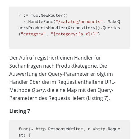
r := mux.NewRouter()

  r.HandleFunc(
"/catalog/products"
, MakeQ
ueryProductsHandler(&repository)).Queries
(
"category"
, 
"{category:[a-z]+}"
)

Der Aufruf registriert einen Handler für
Suchanfragen nach Produktkategorie. Die
Auswertung der Query-Parameter erfolgt im
Handler über die im Request enthaltene URL-
Methode
Query
, die eine Map mit den Query-
Parametern des Requests liefert (Listing 7).
Listing 7
func(w http.ResponseWriter, r *http.Reque
st) {
