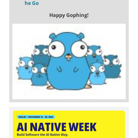
he Go
Happy Gophing!