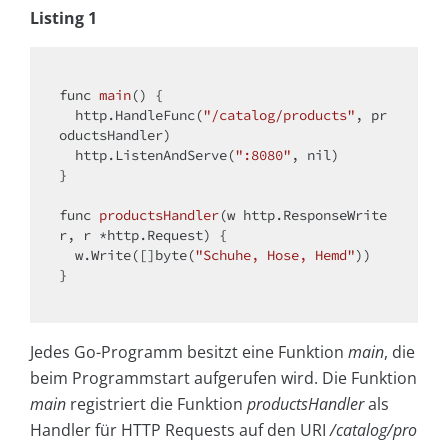
Listing 1
func 
main
()
{

  http.HandleFunc(
"/catalog/products"
, pr
oductsHandler)

  http.ListenAndServe(
":8080"
, nil)

}

func 
productsHandler
(w http.ResponseWrite
r, r *http.Request)
{

  w.Write([]
byte
(
"Schuhe, Hose, Hemd"
))

}

Jedes Go-Programm besitzt eine Funktion
main
, die
beim Programmstart aufgerufen wird. Die Funktion
main
registriert die Funktion
productsHandler
als
Handler für HTTP Requests auf den URI
/catalog/pro