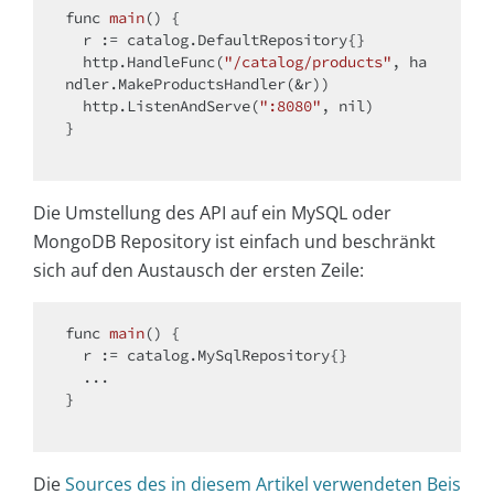
func 
main
()
{

  r := catalog.DefaultRepository{}

  http.HandleFunc(
"/catalog/products"
, ha
ndler.MakeProductsHandler(&r))

  http.ListenAndServe(
":8080"
, nil)

}

Die Umstellung des API auf ein MySQL oder
MongoDB Repository ist einfach und beschränkt
sich auf den Austausch der ersten Zeile:
func 
main
()
{

  r := catalog.MySqlRepository{}

  ...

}

Die
Sources des in diesem Artikel verwendeten Beis