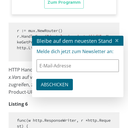
r := mux.NewRouter()

r.HandleFunc(
"/catalog/products/{id}"
, Ma
×
Bleibe auf dem neuesten Stand
keGetProductHandler(&repository))

http.ListenAndServe(
":8080"
, r)

Melde dich jetzt zum Newsletter an:
HTTP Handler können über die Gorilla-Funktion
mu
x.Vars
auf variable Pfadkomponenten des URI
zugreifen, z. B. wie in Listing 6 auf die ID des
Product-URI.
Listing 6
func(w http.ResponseWriter, r *http.Reque
st) {
