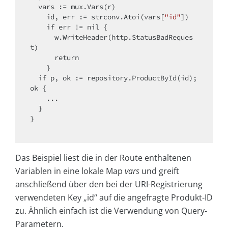
  vars := mux.Vars(r)

    id, err := strconv.Atoi(vars[
"id"
])

if
 err != nil {

      w.WriteHeader(http.StatusBadReques
t)

return
    }

if
 p, ok := repository.ProductById(id); 
ok {

    ...

  }    

}

Das Beispiel liest die in der Route enthaltenen
Variablen in eine lokale Map
vars
und greift
anschließend über den bei der URI-Registrierung
verwendeten Key „id“ auf die angefragte Produkt-ID
zu. Ähnlich einfach ist die Verwendung von Query-
Parametern.