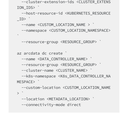
  --cluster-extension-ids <CLUSTER_EXTENS
ION_IDS> `

  --host-resource-id <KUBERNETES_RESOURCE
_ID> `

  --name <CUSTOM_LOCATION_NAME > `

  --namespace <CUSTOM_LOCATION_NAMESPACE> 
`

  --resource-group <RESOURCE_GROUP> `

az arcdata dc create `

  --name <DATA_CONTROLLER_NAME> `

  --resource-group <RESOURCE_GROUP> `

  --cluster-name <CLUSTER_NAME> `

  --k8s-namespace <K8s_DATA_CONTROLLER_NA
MESPACE> `

  --custom-location <CUSTOM_LOCATION_NAME
> `

  --location <METADATA_LOCATION> `

  --connectivity-mode direct