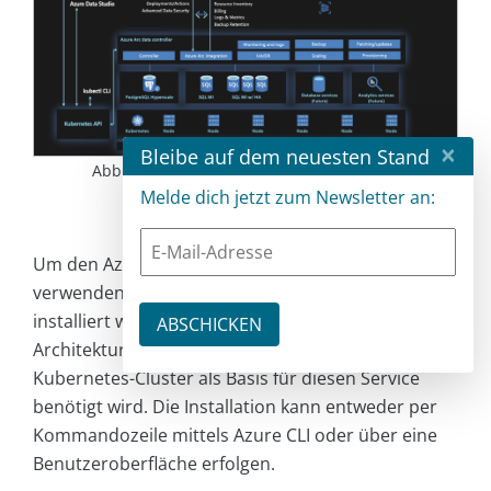
×
Bleibe auf dem neuesten Stand
Abb. 4: Architektur des Azure-Arc-fähigen
Datendiensts [3]
Melde dich jetzt zum Newsletter an:
Um den Azure-Arc-fähigen Daten-Service zu
verwenden, muss der Azure Arc Data Controller
installiert werden.
Abbildung 4
zeigt die
Architektur und verdeutlicht nochmals, dass ein
Kubernetes-Cluster als Basis für diesen Service
benötigt wird. Die Installation kann entweder per
Kommandozeile mittels Azure CLI oder über eine
Benutzeroberfläche erfolgen.