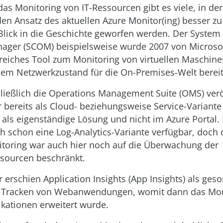
as Monitoring von IT-Ressourcen gibt es viele, in de
n Ansatz des aktuellen Azure Monitor(ing) besser zu 
 Blick in die Geschichte geworfen werden. Der System
ager (SCOM) beispielsweise wurde 2007 von Microsof
eiches Tool zum Monitoring von virtuellen Maschine
em Netzwerkzustand für die On-Premises-Welt bereitz
ießlich die Operations Management Suite (OMS) veröf
 bereits als Cloud- beziehungsweise Service-Variante
 als eigenständige Lösung und nicht im Azure Portal.
h schon eine Log-Analytics-Variante verfügbar, doch 
toring war auch hier noch auf die Überwachung der
ssourcen beschränkt.
r erschien Application Insights (App Insights) als ges
 Tracken von Webanwendungen, womit dann das Moni
kationen erweitert wurde.