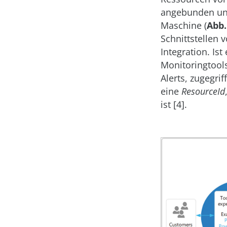
angebunden und
Maschine (
Abb.
Schnittstellen 
Integration. Is
Monitoringtool
Alerts, zugegr
eine
ResourceId
ist [4].