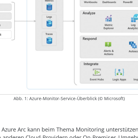
Abb. 1: Azure-Monitor-Service-Überblick (© Microsoft)
n Azure Arc kann beim Thema Monitoring unterstütze
n anderen Cloud-Providern oder On-Premises-Umge