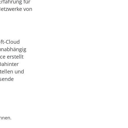
Erfahrung für
Netzwerke von
oft-Cloud
 unabhängig
e erstellt
Dahinter
tellen und
ssende
önnen.