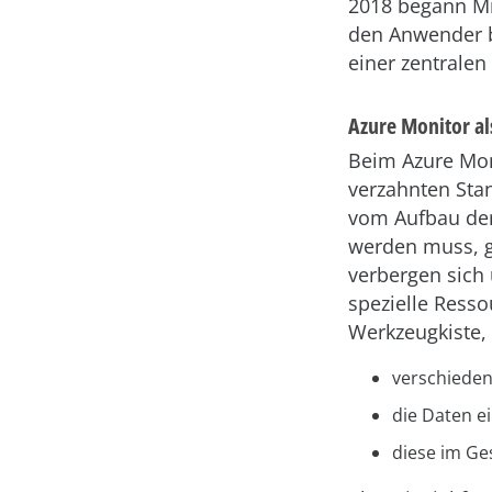
2018 begann Mic
den Anwender b
einer zentralen
Azure Monitor a
Beim Azure Mon
verzahnten Sta
vom Aufbau der
werden muss, gl
verbergen sich 
spezielle Resso
Werkzeugkiste,
verschieden
die Daten e
diese im Ge