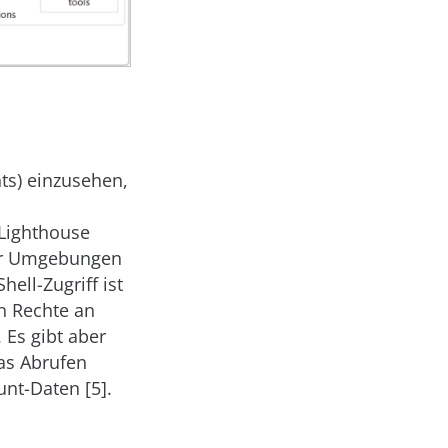
s) einzusehen,
 Lighthouse
der Umgebungen
hell-Zugriff ist
n Rechte an
 Es gibt aber
das Abrufen
unt-Daten [5].