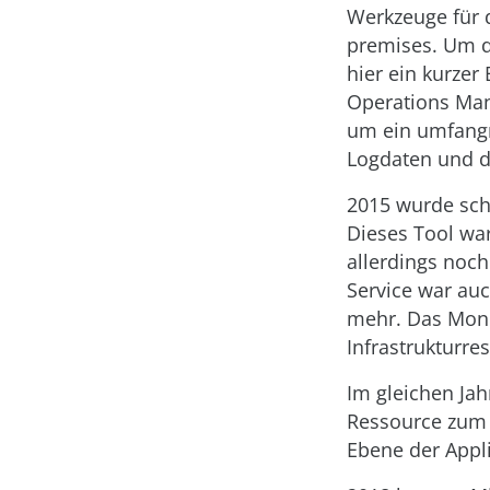
Werkzeuge für d
premises. Um de
hier ein kurzer
Operations Man
um ein umfangr
Logdaten und d
2015 wurde schl
Dieses Tool war
allerdings noch
Service war auc
mehr. Das Moni
Infrastrukturre
Im gleichen Jah
Ressource zum
Ebene der Appli