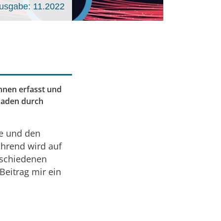
usgabe: 11.2022
nnen erfasst und
 Faden durch
ge und den
ührend wird auf
rschiedenen
Beitrag mir ein