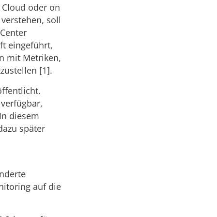
r Cloud oder on
verstehen, soll
 Center
t eingeführt,
n mit Metriken,
ustellen [1].
fentlicht.
 verfügbar,
 In diesem
dazu später
onderte
toring auf die