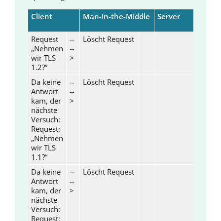
Client
Man-in-the-Middle
Server
Request
--
Löscht Request
„Nehmen
--
wir TLS
>
1.2?“
Da keine
--
Löscht Request
Antwort
--
kam, der
>
nächste
Versuch:
Request:
„Nehmen
wir TLS
1.1?“
Da keine
--
Löscht Request
Antwort
--
kam, der
>
nächste
Versuch:
Request: