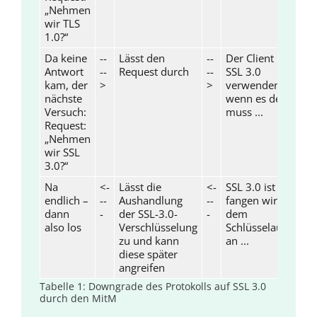
„Nehmen
wir TLS
1.0?“
Da keine
--
Lässt den
--
Der Client möchte
Antwort
--
Request durch
--
SSL 3.0
kam, der
>
>
verwenden? Na,
nächste
wenn es denn sein
Versuch:
muss ...
Request:
„Nehmen
wir SSL
3.0?“
Na
<-
Lässt die
<-
SSL 3.0 ist OK,
endlich –
--
Aushandlung
--
fangen wir mit
dann
-
der SSL-3.0-
-
dem
also los
Verschlüsselung
Schlüsselaustausc
zu und kann
an ...
diese später
angreifen
Tabelle 1: Downgrade des Protokolls auf SSL 3.0
durch den MitM