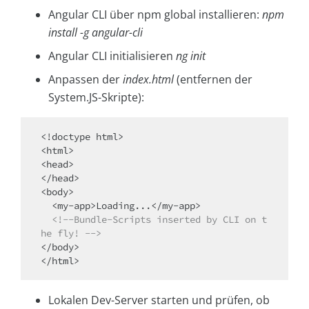
Angular CLI über npm global installieren:
npm
in­stall -g angular-cli
Angular CLI initialisieren
ng init
Anpassen der
index.html
(entfernen der
System.JS-Skripte):
<!doctype html>

<html>

<head>

</head>

<body>

  <my-app>Loading...</my-app>

<!--Bundle-Scripts inserted by CLI on t
he fly! -->
</body>

</html>
Lokalen Dev-Server starten und prüfen, ob