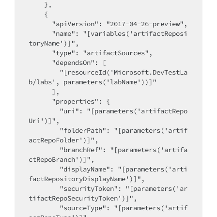
    },

    {

      "apiVersion": "2017-04-26-preview",

      "name": "[variables('artifactReposi
toryName')]",

      "type": "artifactSources",

      "dependsOn": [

        "[resourceId('Microsoft.DevTestLa
b/labs', parameters('labName'))]"

      ],

      "properties": {

        "uri": "[parameters('artifactRepo
Uri')]",

        "folderPath": "[parameters('artif
actRepoFolder')]",

        "branchRef": "[parameters('artifa
ctRepoBranch')]",

        "displayName": "[parameters('arti
factRepositoryDisplayName')]",

        "securityToken": "[parameters('ar
tifactRepoSecurityToken')]",

        "sourceType": "[parameters('artif