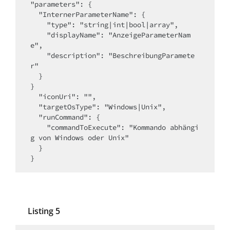
"parameters": {

  "InternerParameterName": {

    "type": "string|int|bool|array",

    "displayName": "AnzeigeParameterNam
e",

    "description": "BeschreibungParamete
r"

  }

}

  "iconUri": "",

  "targetOsType": "Windows|Unix",

  "runCommand": {

    "commandToExecute": "Kommando abhängi
g von Windows oder Unix"

  }

}
Listing 5