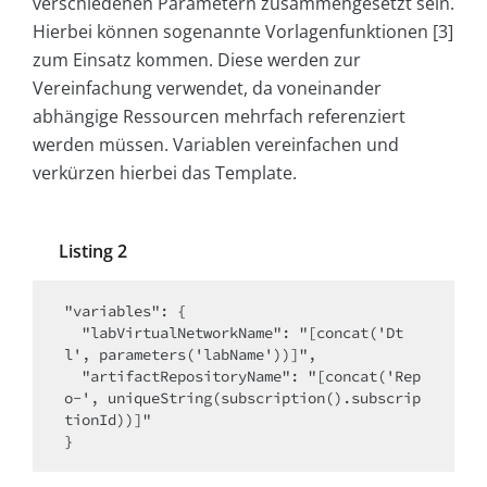
verschiedenen Parametern zusammengesetzt sein.
Hierbei können sogenannte Vorlagenfunktionen [3]
zum Einsatz kommen. Diese werden zur
Vereinfachung verwendet, da voneinander
abhängige Ressourcen mehrfach referenziert
werden müssen. Variablen vereinfachen und
verkürzen hierbei das Template.
Listing 2
"variables": {

  "labVirtualNetworkName": "[concat('Dt
l', parameters('labName'))]",

  "artifactRepositoryName": "[concat('Rep
o-', uniqueString(subscription().subscrip
tionId))]"

}