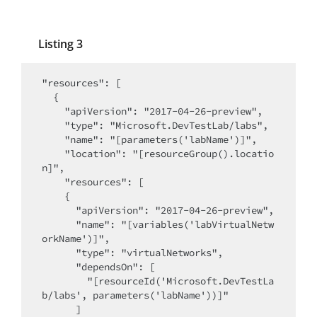
Listing 3
"resources": [

  {

    "apiVersion": "2017-04-26-preview",

    "type": "Microsoft.DevTestLab/labs",

    "name": "[parameters('labName')]",

    "location": "[resourceGroup().locatio
n]",

    "resources": [

    {

      "apiVersion": "2017-04-26-preview",

      "name": "[variables('labVirtualNetw
orkName')]",

      "type": "virtualNetworks",

      "dependsOn": [

        "[resourceId('Microsoft.DevTestLa
b/labs', parameters('labName'))]"

      ]
