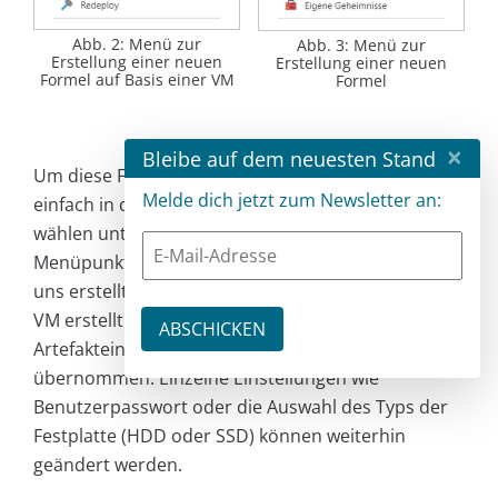
Abb. 2: Menü zur
Abb. 3: Menü zur
Erstellung einer neuen
Erstellung einer neuen
Formel auf Basis einer VM
Formel
×
Bleibe auf dem neuesten Stand
Um diese Formel dann zu verwenden, gehen wir
Melde dich jetzt zum Newsletter an:
einfach in das oberste Menü von DevTest Lab,
wählen unter dem Bereich
Eigenes Lab
den
Menüpunkt
Formeln
aus und finden dort die von
uns erstellte Formel. Wenn eine Formel aus einer
VM erstellt wurde, dann werden auch sämtliche
Artefakteinstellungen aus der VM in die Formel
übernommen. Einzelne Einstellungen wie
Benutzerpasswort oder die Auswahl des Typs der
Festplatte (HDD oder SSD) können weiterhin
geändert werden.