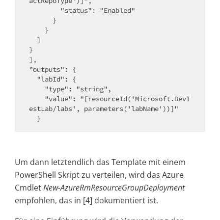
actRepoType')]",

        "status": "Enabled"

      }

    }

  ]

}

],

"outputs": {

  "labId": {

    "type": "string",

    "value": "[resourceId('Microsoft.DevT
estLab/labs', parameters('labName'))]"

  }
Um dann letztendlich das Template mit einem
PowerShell Skript zu verteilen, wird das Azure
Cmdlet
New-AzureRmResourceGroupDeployment
empfohlen, das in [4] dokumentiert ist.