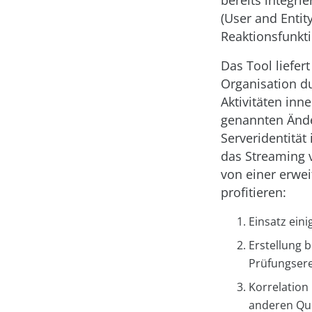
bereits integri
(User and Entit
Reaktionsfunkti
Das Tool liefer
Organisation du
Aktivitäten inn
genannten Ände
Serveridentität
das Streaming 
von einer erwei
profitieren:
Einsatz ein
Erstellung 
Prüfungsere
Korrelation
anderen Qu