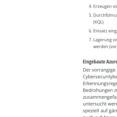
Erzeugen vo
Durchführu
(KQL)
Einsatz ein
Lagerung vo
werden (vor
Eingebaute Azure
Der vorrangige
Cybersecurityb
Erkennungsrege
Bedrohungen z
zusammengefass
untersucht werd
speziell auf g