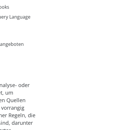
ooks
uery Language
s angeboten
nalyse- oder
et, um
en Quellen
 vorrangig
her Regeln, die
ind, darunter