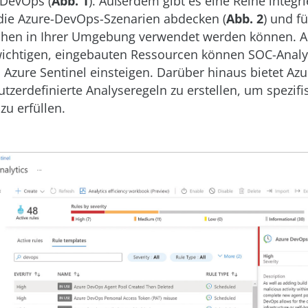
 DevOps (
Abb. 1
). Außerdem gibt es eine Reihe integri
die Azure-DevOps-Szenarien abdecken (
Abb. 2
) und f
en in Ihrer Umgebung verwendet werden können. Au
wichtigen, eingebauten Ressourcen können SOC-Analys
n Azure Sentinel einsteigen. Darüber hinaus bietet Azu
nutzerdefinierte Analyseregeln zu erstellen, um spezif
u erfüllen.