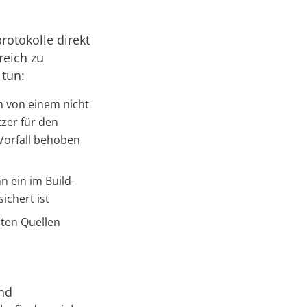
rotokolle direkt
reich zu
 tun:
n von einem nicht
tzer für den
 Vorfall behoben
 ein im Build-
chert ist
nten Quellen
nd