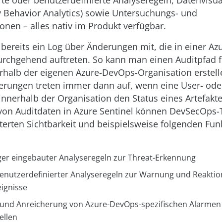
erte oder benutzerdefinierte Analyseregeln, Datenvisu
y Behavior Analytics) sowie Untersuchungs- und
onen – alles nativ im Produkt verfügbar.
t bereits ein Log über Änderungen mit, die in einer A
rchgehend auftreten. So kann man einen Auditpfad fü
erhalb der eigenen Azure-DevOps-Organisation erstell
rungen treten immer dann auf, wenn eine User- ode
 innerhalb der Organisation den Status eines Artefakt
von Auditdaten in Azure Sentinel können DevSecOps
terten Sichtbarkeit und beispielsweise folgenden Fun
iger eingebauter Analyseregeln zur Threat-Erkennung
benutzerdefinierter Analyseregeln zur Warnung und Reakti
ignisse
 und Anreicherung von Azure-DevOps-spezifischen Alarmen
ellen