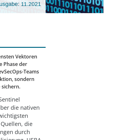
usgabe: 11.2021
ensten Vektoren
ie Phase der
 DevSecOps-Teams
uktion, sondern
 sichern.
Sentinel
ber die nativen
wichtigsten
Quellen, die
ungen durch