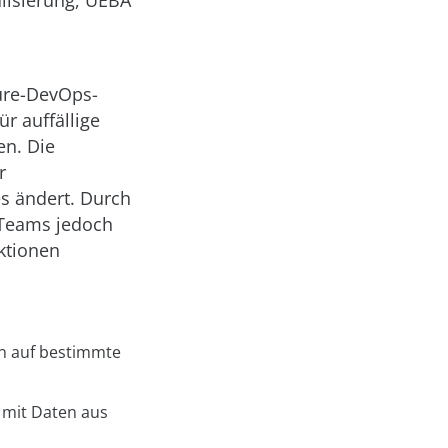
alisierung, UEBA
zure-DevOps-
r auffällige
en. Die
r
es ändert. Durch
-Teams jedoch
ktionen
on auf bestimmte
 mit Daten aus