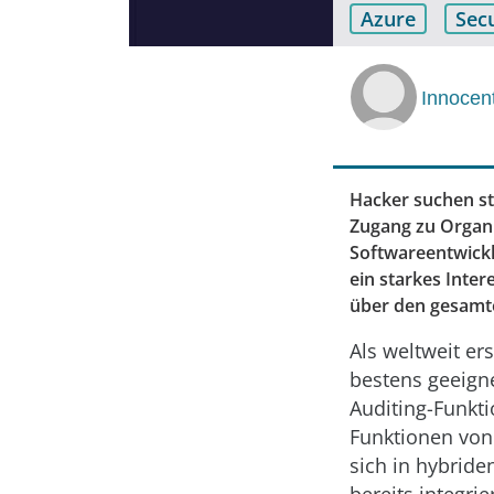
Azure
Secu
Innocen
Hacker suchen st
Zugang zu Organi
Softwareentwickl
ein starkes Inter
über den gesamte
Als weltweit er
bestens geeigne
Auditing-Funkt
Funktionen von
sich in hybrid