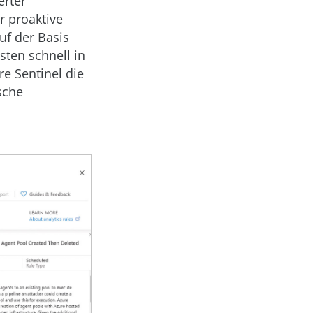
erter
ür proaktive
f der Basis
ten schnell in
re Sentinel die
ische