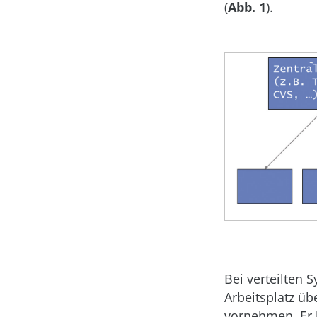
(
Abb. 1
).
Bei verteilten 
Arbeitsplatz üb
vornehmen. Er ha