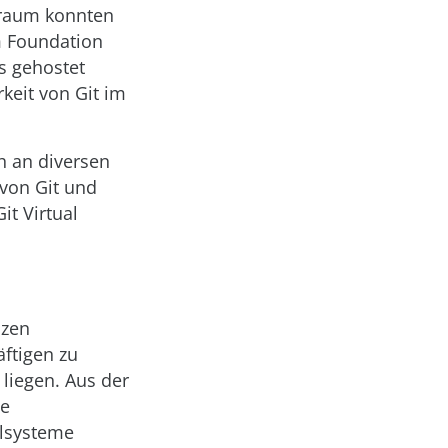
traum konnten
m Foundation
es gehostet
keit von Git im
ch an diversen
 von Git und
it Virtual
nzen
ftigen zu
 liegen. Aus der
le
llsysteme