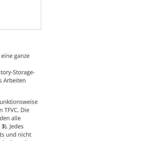
t eine ganze
tory-Storage-
s Arbeiten
 Funktionsweise
in TFVC. Die
den alle
 3
). Jedes
ts und nicht