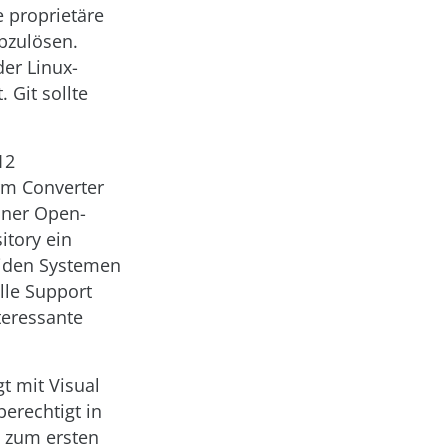
e proprietäre
abzulösen.
der Linux-
 Git sollte
12
rm Converter
einer Open-
itory ein
eiden Systemen
lle Support
teressante
gt mit Visual
berechtigt in
e zum ersten