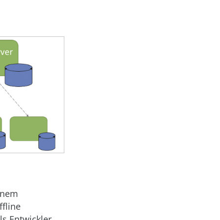
einem
fline
ls Entwickler