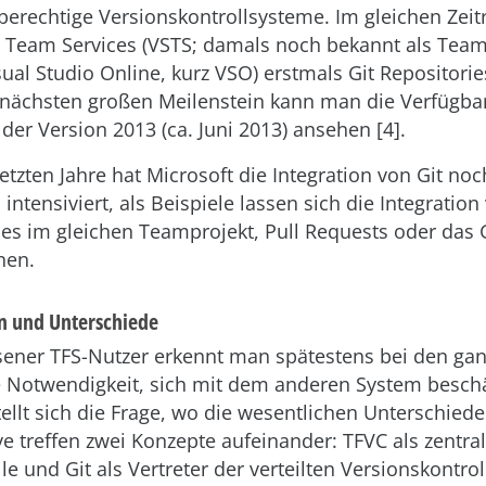
hberechtige Versionskontrollsysteme. Im gleichen Zei
io Team Services (VSTS; damals noch bekannt als Tea
­sual Studio Online, kurz VSO) erstmals Git Repositori
 nächsten großen Meilenstein kann man die Verfügbar
 der Version 2013 (ca. Juni 2013) ansehen [4].
letzten Jahre hat Microsoft die Integration von Git no
intensiviert, als Beispiele lassen sich die Integration
es im gleichen Teamprojekt, Pull Requests oder das G
nen.
 und Unterschiede
ssener TFS-Nutzer erkennt man spätestens bei den ga
e Notwendigkeit, sich mit dem anderen System beschä
ellt sich die Frage, wo die wesentlichen Unterschiede
e treffen zwei Konzepte aufeinander: TFVC als zentra
le und Git als Vertreter der verteilten Versionskontro