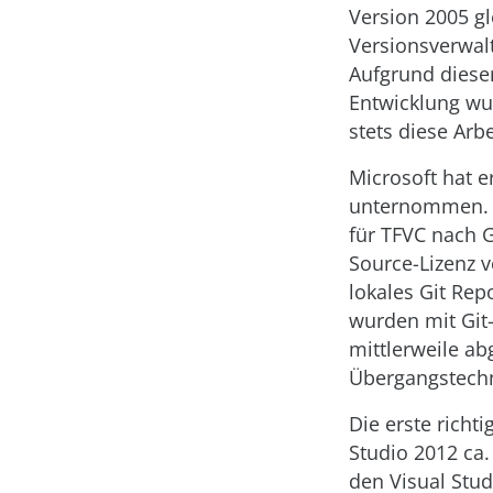
Version 2005 gl
Versionsverwalt
Aufgrund dieser
Entwicklung wur
stets diese Arb
Microsoft hat e
unternommen. 2
für TFVC nach G
Source-Lizenz v
lokales Git Re
wurden mit Git-
mittlerweile ab
Übergangstechn
Die erste richti
Studio 2012 ca.
den Visual Stud