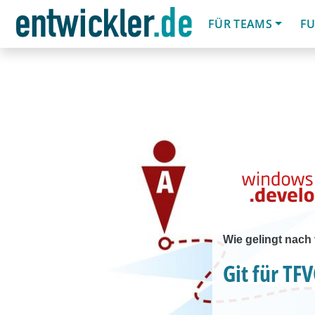
FÜR TEAMS
FU
Wie gelingt nach
Git für TFV