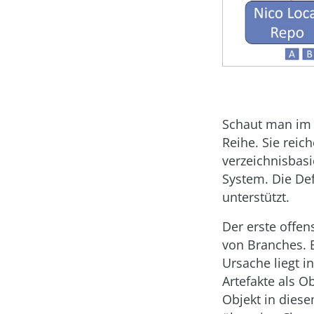
Schaut man im I
Reihe. Sie reic
verzeichnisbas
System. Die Def
unterstützt.
Der erste offen
von Branches. B
Ursache liegt i
Artefakte als O
Objekt in dies