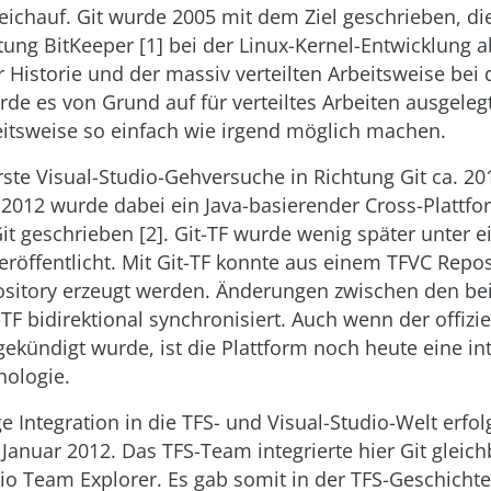
eichauf. Git wurde 2005 mit dem Ziel geschrieben, di
ung BitKeeper [1] bei der Linux-Kernel-Entwicklung 
 Historie und der massiv verteilten Arbeitsweise bei 
de es von Grund auf für verteiltes Arbeiten ausgelegt.
eitsweise so einfach wie irgend möglich machen.
rste Visual-Studio-Gehversuche in Richtung Git ca. 20
012 wurde dabei ein Java-basierender Cross-Plattfo
it geschrieben [2]. Git-TF wurde wenig später unter 
eröffentlicht. Mit Git-TF konnte aus einem TFVC Repos
pository erzeugt werden. Änderungen zwischen den b
TF bidirektional synchronisiert. Auch wenn der offizie
gekündigt wurde, ist die Plattform noch heute eine in
ologie.
ge Integration in die TFS- und Visual-Studio-Welt erfol
 Januar 2012. Das TFS-Team integrierte hier Git gleich
io Team Explorer. Es gab somit in der TFS-Geschicht