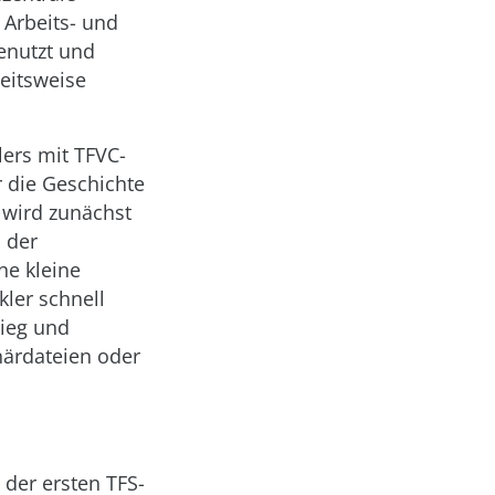
 Arbeits- und
enutzt und
eitsweise
lers mit TFVC-
r die Geschichte
 wird zunächst
 der
ne kleine
kler schnell
ieg und
närdateien oder
 der ersten TFS-