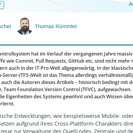
A
T
schel
Thomas Rümmler
kontrollsystem hat im Verlauf der vergangenen Jahre massiv
fe wie Commit, Pull Requests, GitHub etc. sind nicht mehr n
ern auch in der IT-Pro-Welt allgegenwärtig. In der klassisch
Server-(TFS-)Welt ist das Thema allerdings verhältnismäßig
 auch die Autoren dieses Artikels – historisch bedingt mit d
e, Team Foundation Version Control (TFVC), aufgewachsen. 
die Eigenheiten des Systems gewöhnt und auch Wissen über
rlernt.
ische Entwicklungen, wie beispielsweise Mobile- ode
setzen aufgrund ihres Cross-Plattform-Charakters dire
kzeug zur Verwaltung des Quellcodes. Zentrale und de