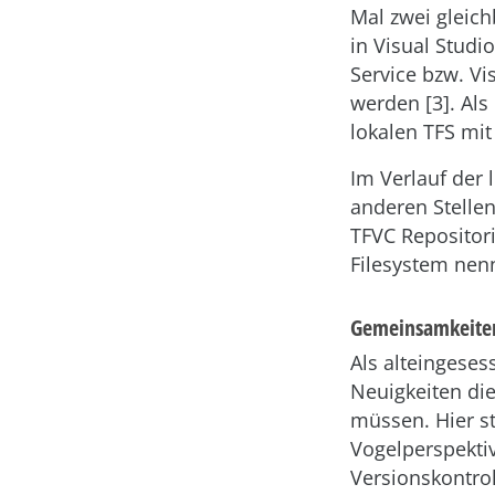
Mal zwei gleic
in Visual Stud
Service bzw. Vi
werden [3]. Als
lokalen TFS mit
Im Verlauf der 
anderen Stellen 
TFVC Repositori
Filesystem nen
Gemeinsamkeiten
Als alteingese
Neuigkeiten di
müssen. Hier st
Vogelperspektiv
Versionskontrol