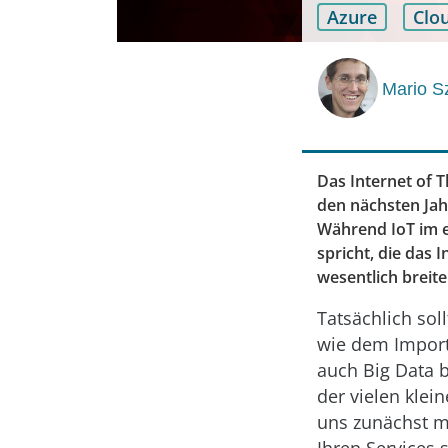
Azure
Clo
Mario S
Das Internet of T
den nächsten Jah
Während IoT im 
spricht, die das 
wesentlich brei
Tatsächlich sol
wie dem Import
auch Big Data 
der vielen klei
uns zunächst m