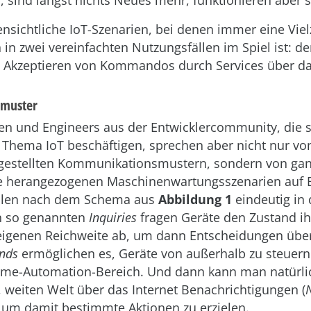
 sind längst nichts Neues mehr, funktionieren aber s
fensichtliche IoT-Szenarien, bei denen immer eine Vie
 in zwei vereinfachten Nutzungsfällen im Spiel ist: 
Akzeptieren von Kommandos durch Services über das
muster
ten und Engineers aus der Entwicklercommunity, die 
 Thema IoT beschäftigen, sprechen aber nicht nur vo
rgestellten Kommunikationsmustern, sondern von gan
ie herangezogenen Maschinenwartungsszenarien auf 
allen nach dem Schema aus
Abbildung 1
eindeutig in 
en so genannten
Inquiries
fragen Geräte den Zustand i
eigenen Reichweite ab, um dann Entscheidungen über
nds
ermöglichen es, Geräte von außerhalb zu steuern 
ome-Automation-Bereich. Und dann kann man natürli
 weiten Welt über das Internet Benachrichtigungen (
N
 um damit bestimmte Aktionen zu erzielen.