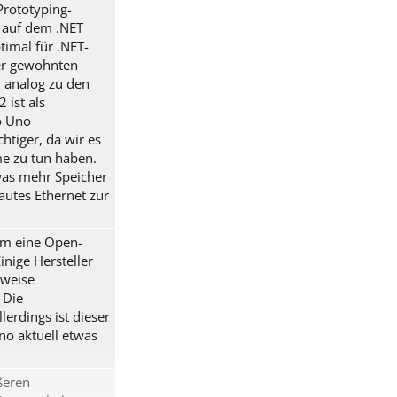
Prototyping-
m auf dem .NET
timal für .NET-
ner gewohnten
 analog zu den
 ist als
o Uno
htiger, da wir es
me zu tun haben.
was mehr Speicher
utes Ethernet zur
 um eine Open-
nige Hersteller
sweise
 Die
erdings ist dieser
no aktuell etwas
ßeren