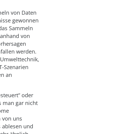
eln von Daten
tnisse gewonnen
h das Sammeln
 anhand von
Vorhersagen
fallen werden.
: Umwelttechnik,
oT-Szenarien
en an
steuert“ oder
s man gar nicht
Home
n von uns
s ablesen und