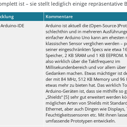
plett ist – sie stellt lediglich einige repräsentative 
cklung
Kommentare
Arduino-IDE
Arduino ist aktuell die (Open-Source-)Pr
schlechthin und in mehreren Ausführungen
einfacher Arduino Uno kann am ehesten 
klassischen Sensor verglichen werden – 
seiner eingeschränkten Specs wie etwa 1
Speicher, 2 KB SRAM und 1 KB EEPROM. 
also wirklich über die Taktfrequenz im
Millisekundenbereich und vor allem über
Gedanken machen. Etwas mächtiger ist d
der mit 84 MHz, 512 KB Memory und 96
etwas mehr zu bieten hat. Das wirklich To
Arduino-Geräten ist, dass sie mithilfe so 
„Shields“ [5] sehr gut erweitert werden kö
möglichen Arten von Shields mit Standar
Ethernet, aber auch Dingen wie Displays,
Feuchtigkeitssensoren etc. Mit ihnen lasse
umfassende Prototypen entwickeln.