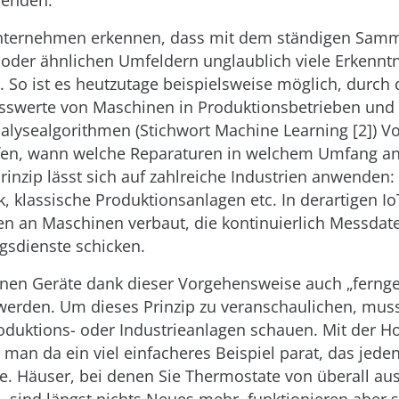
senden.
ternehmen erkennen, dass mit dem ständigen Samm
oder ähnlichen Umfeldern unglaublich viele Erkenn
 So ist es heutzutage beispielsweise möglich, durc
swerte von Maschinen in Produktionsbetrieben und
nalysealgorithmen (Stichwort Machine Learning [2]) 
ffen, wann welche Reparaturen in welchem Umfang an
Prinzip lässt sich auf zahlreiche Industrien anwenden
, klassische Produktionsanlagen etc. In derartigen I
n an Maschinen verbaut, die kontinuierlich Messdat
sdienste schicken.
en Geräte dank dieser Vorgehensweise auch „fernge
 werden. Um dieses Prinzip zu veranschaulichen, mus
oduktions- oder Industrieanlagen schauen. Mit der 
man da ein viel einfacheres Beispiel parat, das jede
te. Häuser, bei denen Sie Thermostate von überall au