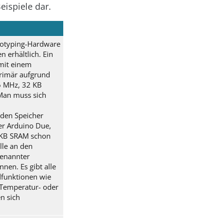
Beispiele dar.
ototyping-Hardware
 erhältlich. Ein
mit einem
primär aufgrund
6 MHz, 32 KB
Man muss sich
 den Speicher
er Arduino Due,
 KB SRAM schon
lle an den
genannter
nnen. Es gibt alle
dfunktionen wie
 Temperatur- oder
n sich