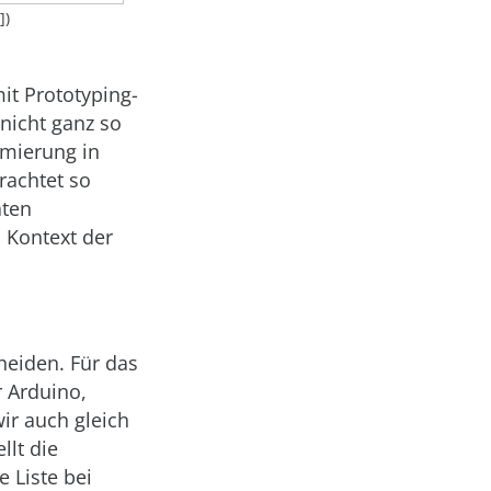
])
mit Prototyping-
nicht ganz so
mmierung in
rachtet so
äten
 Kontext der
heiden. Für das
r Arduino,
ir auch gleich
llt die
e Liste bei