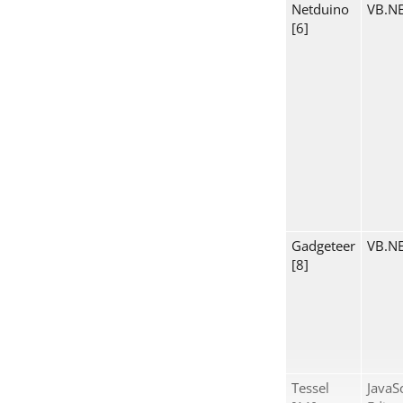
Netduino
VB.NE
[6]
Gadgeteer
VB.NE
[8]
Tessel
JavaS