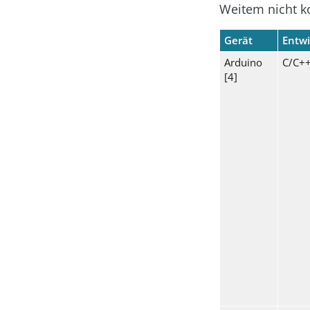
Weitem nicht kom
Gerät
Entwi
Arduino
C/C++
[4]