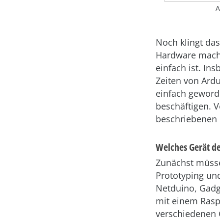
A
Noch klingt das
Hardware macht,
einfach ist. I
Zeiten von Ardu
einfach geworde
beschäftigen. V
beschriebenen 
Welches Gerät d
Zunächst müssen
Prototyping und
Netduino, Gadge
mit einem Raspb
verschiedenen G