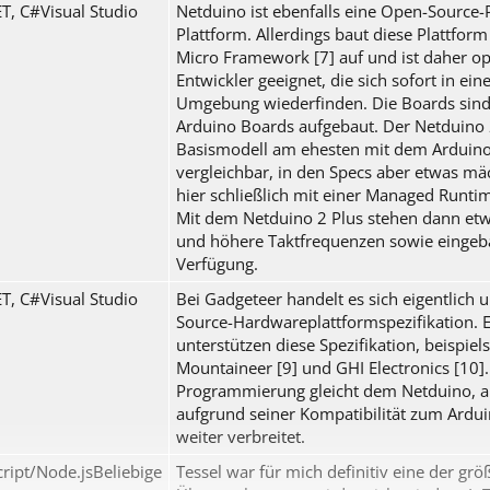
T, C#Visual Studio
Netduino ist ebenfalls eine Open-Source-
Plattform. Allerdings baut diese Plattfor
Micro Framework [7] auf und ist daher op
Entwickler geeignet, die sich sofort in ei
Umgebung wiederfinden. Die Boards sind
Arduino Boards aufgebaut. Der Netduino 2
Basismodell am ehesten mit dem Arduin
vergleichbar, in den Specs aber etwas mäc
hier schließlich mit einer Managed Runti
Mit dem Netduino 2 Plus stehen dann et
und höhere Taktfrequenzen sowie eingeba
Verfügung.
T, C#Visual Studio
Bei Gadgeteer handelt es sich eigentlich
Source-Hardwareplattformspezifikation. Ei
unterstützen diese Spezifikation, beispiel
Mountaineer [9] und GHI Electronics [10].
Programmierung gleicht dem Netduino, all
aufgrund seiner Kompatibilität zum Ardui
weiter verbreitet.
cript/Node.jsBeliebige
Tessel war für mich definitiv eine der grö