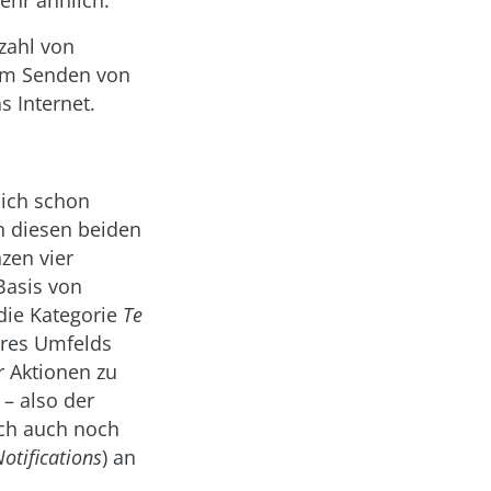
ehr ähnlich.
lzahl von
dem Senden von
 Internet.
sich schon
n diesen beiden
zen vier
Basis von
die Kategorie
Te
hres Umfelds
 Aktionen zu
– also der
ch auch noch
otifications
) an