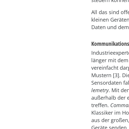
steuern können,
All das sind of
kleinen Geräten
Daten und dem 
Kommunikations
Industrieexper
länger mit dem
vereinfacht da
Mustern [3]. D
Sensordaten f
lemetry
. Mit d
außerhalb der 
treffen.
Comma
Klassiker im H
aus der großen,
Geräte senden,