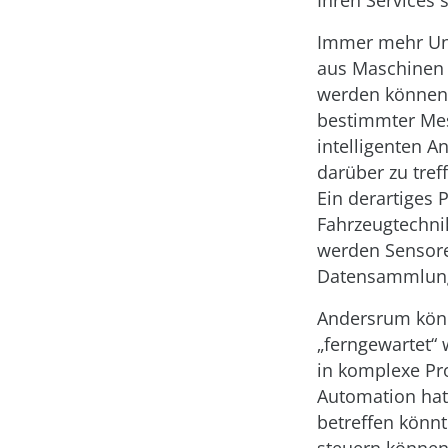
Ihren Services 
Immer mehr Un
aus Maschinen 
werden können.
bestimmter Mes
intelligenten A
darüber zu tre
Ein derartiges 
Fahrzeugtechnik
werden Sensore
Datensammlung
Andersrum könn
„ferngewartet“
in komplexe Pr
Automation hat 
betreffen könn