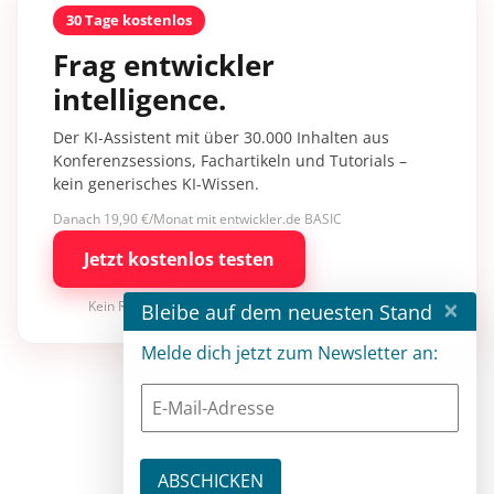
30 Tage kostenlos
Frag entwickler
intelligence.
Der KI-Assistent mit über 30.000 Inhalten aus
Konferenzsessions, Fachartikeln und Tutorials –
kein generisches KI-Wissen.
Danach 19,90 €/Monat mit entwickler.de BASIC
Jetzt kostenlos testen
×
Kein Risiko · jederzeit kündbar
Bleibe auf dem neuesten Stand
Melde dich jetzt zum Newsletter an: