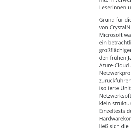
Leserinnen u
Grund für di
von CrystalN
Microsoft wa
ein beträchtl
großflächiger
den frühen J
Azure-Cloud 
Netzwerkpr
zurückführen
isolierte Uni
Netzwerksof
klein struktu
Einzeltests d
Hardwareko
ließ sich die