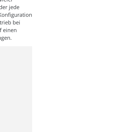
der jede
Konfiguration
trieb bei
f einen
ngen.