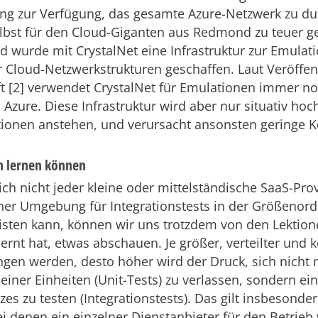
ng zur Verfügung, das gesamte Azure-Netzwerk zu du
lbst für den Cloud-Giganten aus Redmond zu teuer 
 wurde mit CrystalNet eine Infrastruktur zur Emulat
r Cloud-Netzwerkstrukturen geschaffen. Laut Veröffe
t [2] verwendet CrystalNet für Emulationen immer n
 Azure. Diese Infrastruktur wird aber nur situativ hoc
onen anstehen, und verursacht ansonsten geringe K
n lernen können
ch nicht jeder kleine oder mittelständische SaaS-Prov
iner Umgebung für Integrationstests in der Größenor
eisten kann, können wir uns trotzdem von den Lektion
lernt hat, etwas abschauen. Je größer, verteilter und
gen werden, desto höher wird der Druck, sich nicht 
leiner Einheiten (Unit-Tests) zu verlassen, sondern ei
es zu testen (Integrationstests). Das gilt insbesonder
i denen ein einzelner Dienstanbieter für den Betrieb 