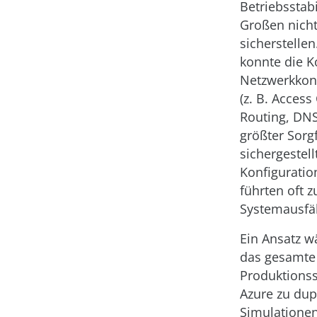
Betriebsstabi
Großen nich
sicherstelle
konnte die K
Netzwerkkon
(z. B. Access 
Routing, DNS
größter Sorgf
sichergestel
Konfiguratio
führten oft z
Systemausfäl
Ein Ansatz w
das gesamte
Produktions
Azure zu dup
Simulationen