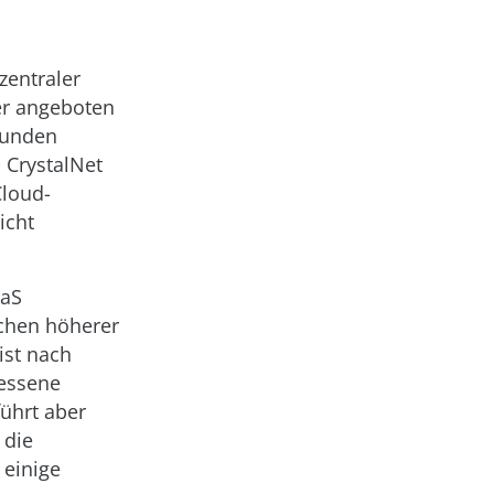
zentraler
ler angeboten
Kunden
 CrystalNet
Cloud-
icht
aaS
echen höherer
ist nach
sessene
ührt aber
 die
 einige