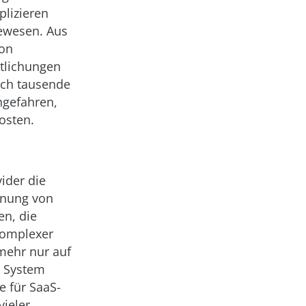
plizieren
gewesen. Aus
ion
ntlichungen
och tausende
hgefahren,
osten.
ider die
dnung von
en, die
 komplexer
mehr nur auf
n System
e für SaaS-
vieler