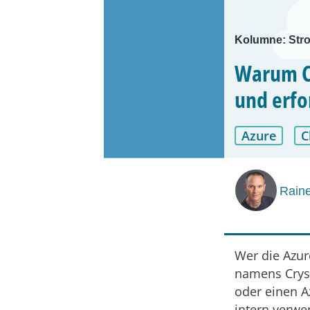
Kolumne: Stro
Warum C
und erfo
Azure
C
Raine
Wer die Azur
namens Cryst
oder einen Az
intern verwe