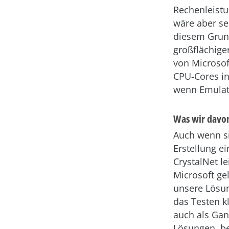
Rechenleistu
wäre aber se
diesem Grund
großflächige
von Microsof
CPU-Cores in
wenn Emulati
Was wir davo
Auch wenn si
Erstellung e
CrystalNet l
Microsoft ge
unsere Lösun
das Testen k
auch als Ganz
Lösungen, be