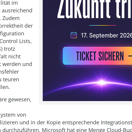
lität im
t ausreichend
n. Zudem
orrektheit der
figuration
Control Lists,
) trotz
alt nicht
lt werden und
nsfehler
u teuren
len.
äre gewesen,
system von
lizieren und in der Kopie entsprechende Integrations
 durchzuführen. Microsoft hat eine Menge Cloud-Bu