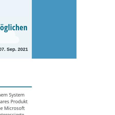
öglichen
07. Sep. 2021
einem System
bares Produkt
ie Microsoft
nteressierte