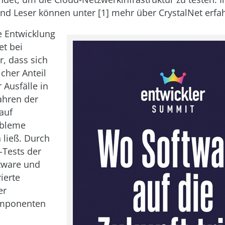
nd Leser können unter [1] mehr über CrystalNet erfa
e Entwicklung
et bei
r, dass sich
icher Anteil
 Ausfälle in
ahren der
auf
obleme
 ließ. Durch
t-Tests der
tware und
rierte
er
mponenten