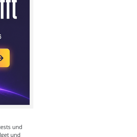
tests und
dget und