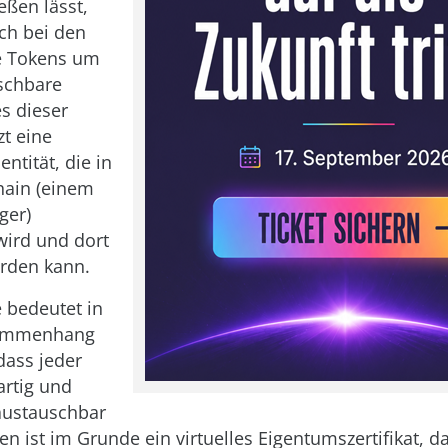
ßen lässt,
ich bei den
e Tokens um
schbare
es dieser
zt eine
entität, die in
hain (einem
ger)
wird und dort
rden kann.
 bedeutet in
ammenhang
dass jeder
artig und
austauschbar
ken ist im Grunde ein virtuelles Eigentumszertifikat, 