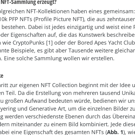
e NFT-Sammlung erzeugt?
folgreichen NFT-Kollektionen haben eines gemeinsam:
0k PFP NFTs (Profile Picture NFT), die aus zehntausen
bestehen. Dabei ist jedes einzigartig und weist eine 
er Eigenschaften auf, die das Kunstwerk beschreibe
ie CryptoPunks [1] oder der Bored Apes Yacht Club 
nnte Beispiele, es gibt aber Tausende weitere gleichar
Eine solche Sammlung wollen wir erstellen.
ke
hritt zur eigenen NFT Collection beginnt mit der Idee
en Teil. Da die Erstellung von mehreren tausend Unik
zu großen Aufwand bedeuten würde, bedienen wir un
yering und Generative Art, um die einzelnen Bilder z
ng werden verschiedenste Ebenen durch das Überein
ern miteinander zu einem Bild kombiniert. Jede die
abei eine Eigenschaft des gesamten NFTs (
Abb. 1
), w