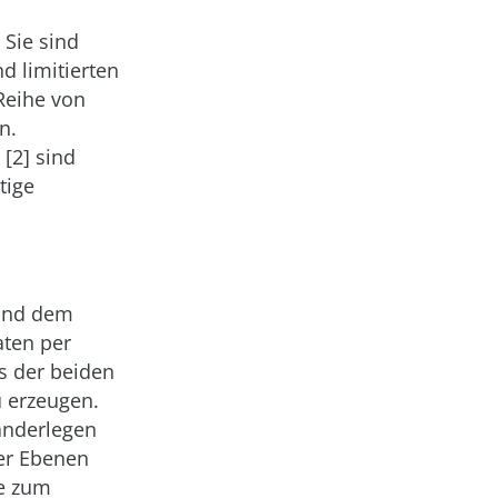
 Sie sind
d limitierten
Reihe von
n.
[2] sind
tige
 und dem
aten per
s der beiden
u erzeugen.
anderlegen
ser Ebenen
ie zum