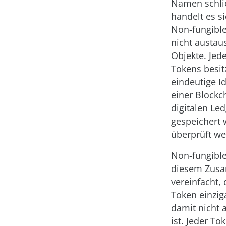
Namen schlie
handelt es s
Non-fungibl
nicht austau
Objekte. Jed
Tokens besit
eindeutige Id
einer Blockc
digitalen Led
gespeichert 
überprüft we
Non-fungible
diesem Zus
vereinfacht, 
Token einzig
damit nicht 
ist. Jeder To