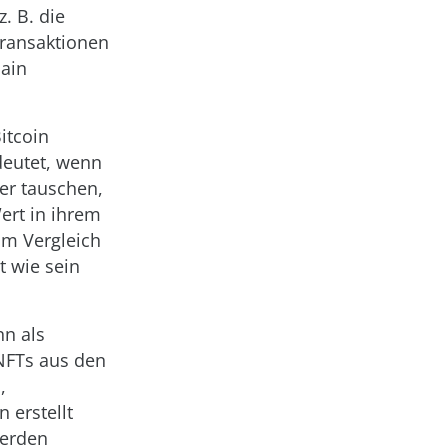
. B. die
Transaktionen
hain
itcoin
deutet, wenn
der tauschen,
ert in ihrem
Im Vergleich
t wie sein
nn als
NFTs aus den
,
 erstellt
werden