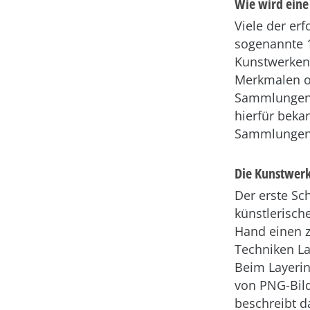
Wie wird ein
Viele der er
sogenannte 1
Kunstwerken 
Merkmalen od
Sammlungen w
hierfür beka
Sammlungen. 
Die Kunstwer
Der erste Sc
künstlerisch
Hand einen 
Techniken La
Beim Layeri
von PNG-Bild
beschreibt d