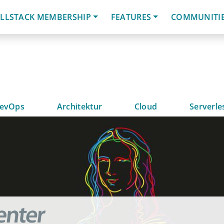
LLSTACK MEMBERSHIP
FEATURES
COMMUNITI
evOps
Architektur
Cloud
Serverle