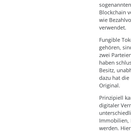
sogenannten M
Blockchain v
wie Bezahlvo
verwendet.
Fungible Tok
gehören, sin
zwei Parteie
haben schlu
Besitz, unab
dazu hat die
Original.
Prinzipiell k
digitaler Ve
unterschiedl
Immobilien, 
werden. Hier