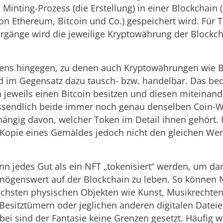
inting-Prozess (die Erstellung) in einer Blockchain (z
on Ethereum, Bitcoin und Co.) gespeichert wird. Für 
rgänge wird die jeweilige Kryptowährung der Blockc
ens hingegen, zu denen auch Kryptowährungen wie B
d im Gegensatz dazu tausch- bzw. handelbar. Das be
n jeweils einen Bitcoin besitzen und diesen miteinan
ssendlich beide immer noch genau denselben Coin-W
hängig davon, welcher Token im Detail ihnen gehört. 
 Kopie eines Gemäldes jedoch nicht den gleichen Wer
ann jedes Gut als ein NFT „tokenisiert“ werden, um da
rmögenswert auf der Blockchain zu leben. So können 
ichsten physischen Objekten wie Kunst, Musikrechten
Besitztümern oder jeglichen anderen digitalen Dateien
bei sind der Fantasie keine Grenzen gesetzt. Häufig 