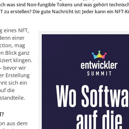
och was sind Non-fungible Tokens und was gehört technisch
T zu erstellen? Die gute Nachricht ist: Jeder kann ein NFT-K
ng eines NFT,
denn einer
ction, mag
en Blick ganz
ziert klingen.
– bevor wir
er Erstellung
hnt sich ein
auf die
standteile.
T?
hon aus dem