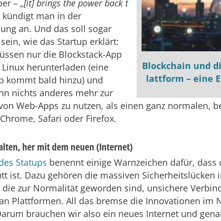
ber –
„[it] brings the power back t
, kündigt man in der
lung an. Und das soll sogar
sein, wie das Startup erklärt:
üssen nur die Blockstack-App
Blockchain und di
 Linux herunterladen (eine
lattform – eine 
 kommt bald hinzu) und
nn nichts anderes mehr zur
von Web-Apps zu nutzen, als einen ganz normalen, 
Chrome, Safari oder Firefox.
lten, her mit dem neuen (Internet)
des Statups
benennt einige Warnzeichen dafür, dass 
utt ist. Dazu gehören die massiven Sicherheitslücken 
 die zur Normalität geworden sind, unsichere Verbi
an Plattformen. All das bremse die Innovationen im N
Darum brauchen wir also ein neues Internet und genau