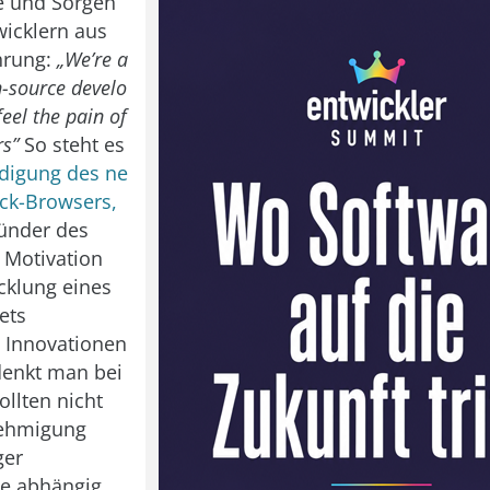
e und Sorgen
icklern aus
hrung:
„We’re a
-source develo
eel the pain of
rs”
So steht es
digung des ne
ck-Browsers,
ründer des
e Motivation
icklung eines
ets
 Innovationen
denkt man bei
ollten nicht
ehmigung
ger
e abhängig