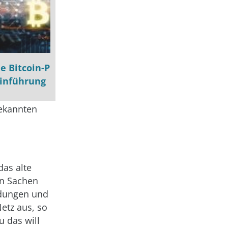
e Bitcoin-P
Einführung
bekannten
das alte
in Sachen
ndungen und
etz aus, so
 das will