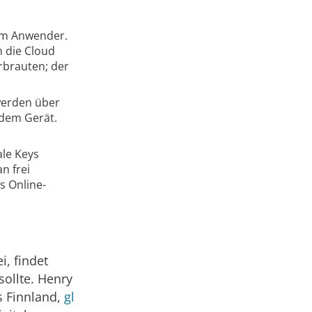
dem Anwender.
n die Cloud
rbrauten; der
werden über
 dem Gerät.
ale Keys
n frei
s Online-
i, findet
sollte. Henry
s Finnland,
gl