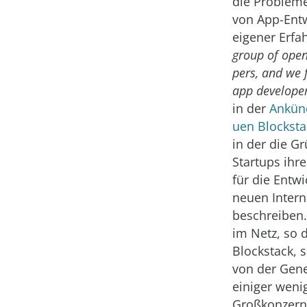
die Problem
von App-Entw
eigener Erfa
group of open
pers, and we f
app develope
in der
Ankün
uen Blocksta
in der die G
Startups ihr
für die Entw
neuen Intern
beschreiben.
im Netz, so 
Blockstack, s
von der Gen
einiger weni
Großkonzern