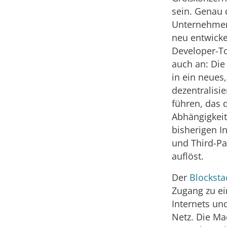
sein. Genau 
Unternehmen
neu entwicke
Developer-T
auch an: Die
in ein neues,
dezentralisie
führen, das 
Abhängigkei
bisherigen I
und Third-Pa
auflöst.
Der
Blocksta
Zugang zu ei
Internets un
Netz. Die Ma