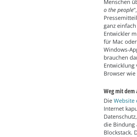
Menschen ü
o the people
“
Pressemittei
ganz einfach 
Entwickler m
für Mac oder
Windows-App
brauchen da
Entwicklung 
Browser wie 
Weg mit dem a
Die
Website 
Internet kap
Datenschutz,
die Bindung 
Blockstack. 