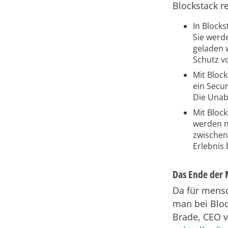
Blockstack re
In Block
Sie werde
geladen 
Schutz v
Mit Bloc
ein Secu
Die Unabh
Mit Block
werden n
zwischen
Erlebnis 
Das Ende der 
Da für mensch
man bei Block
Brade, CEO v