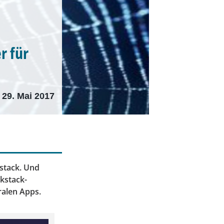
r für
29. Mai 2017
kstack. Und
kstack-
ralen Apps.