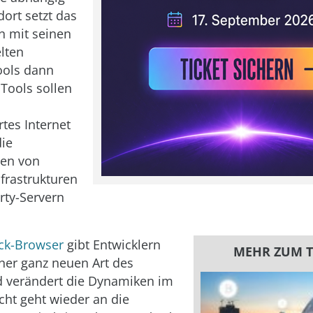
dort setzt das
 mit seinen
lten
ools dann
 Tools sollen
rtes Internet
die
ten von
nfrastrukturen
rty-Servern
ck-Browser
gibt Entwicklern
MEHR ZUM 
ner ganz neuen Art des
d verändert die Dynamiken im
cht geht wieder an die