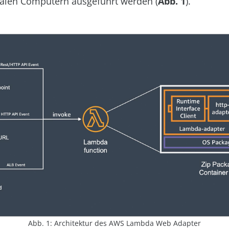
kalen Computern ausgeführt werden (
Abb. 1
).
Abb. 1: Architektur des AWS Lambda Web Adapter