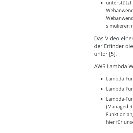
unterstützt
Webanwendun
Webanwendun
simulieren 
Das Video eine
der Erfinder di
unter [5].
AWS Lambda Web
Lambda-Funk
Lambda-Funk
Lambda-Funk
(Managed Ru
Funktion an
hier für un