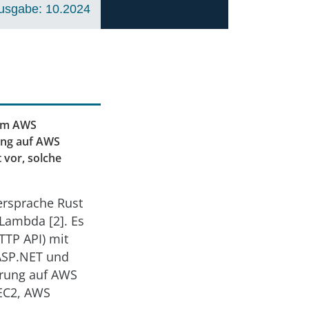
usgabe: 10.2024
dem AWS
ung auf AWS
 vor, solche
ersprache Rust
Lambda [2]. Es
TTP API) mit
 ASP.NET und
ührung auf AWS
EC2, AWS