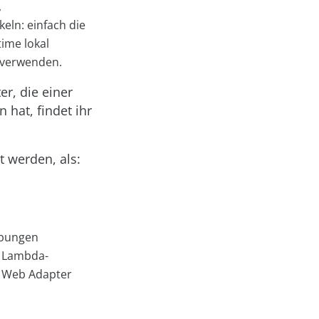
,
ln: einfach die
ime lokal
verwenden.
r, die einer
 hat, findet ihr
 werden, als:
ebungen
e Lambda-
a Web Adapter