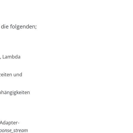
die folgenden;
e, Lambda
zeiten und
bhängigkeiten
Adapter-
ponse_stream