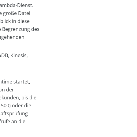
Lambda-Dienst.
ne große Datei
blick in diese
ie Begrenzung des
ingehenden
DB, Kinesis,
time startet,
on der
ekunden, bis die
500) oder die
haftsprüfung
rufe an die