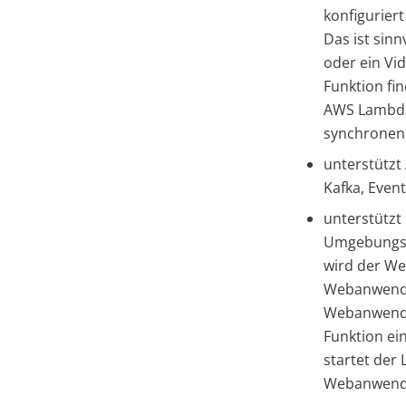
konfigurier
Das ist sinn
oder ein Vid
Funktion fi
AWS Lambda 
synchronen
unterstützt
Kafka, Even
unterstützt
Umgebungsva
wird der We
Webanwendun
Webanwendun
Funktion ei
startet der
Webanwendu