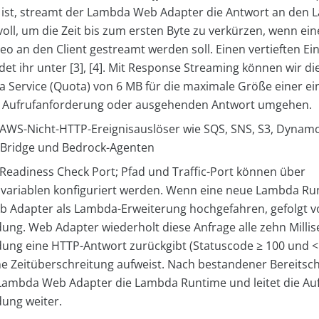
t ist, streamt der Lambda Web Adapter die Antwort an den 
voll, um die Zeit bis zum ersten Byte zu verkürzen, wenn ei
eo an den Client gestreamt werden soll. Einen vertieften Ein
ndet ihr unter [3], [4]. Mit Response Streaming können wir d
Service (Quota) von 6 MB für die maximale Größe einer e
 Aufrufanforderung oder ausgehenden Antwort umgehen.
 AWS-Nicht-HTTP-Ereignisauslöser wie SQS, SNS, S3, Dynamo
tBridge und Bedrock-Agenten
 Readiness Check Port; Pfad und Traffic-Port können über
riablen konfiguriert werden. Wenn eine neue Lambda Run
b Adapter als Lambda-Erweiterung hochgefahren, gefolgt v
g. Web Adapter wiederholt diese Anfrage alle zehn Millis
g eine HTTP-Antwort zurückgibt (Statuscode ≥ 100 und < 
ne Zeitüberschreitung aufweist. Nach bestandener Bereitsc
 Lambda Web Adapter die Lambda Runtime und leitet die Auf
ng weiter.