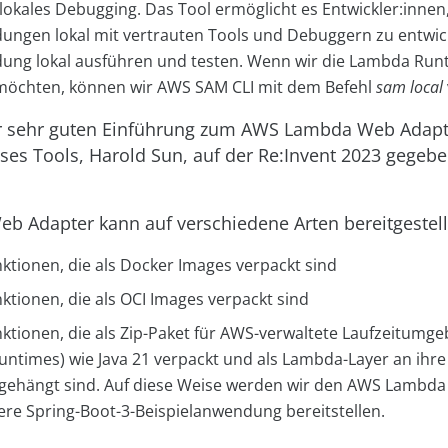
 lokales Debugging. Das Tool ermöglicht es Entwickler:innen
gen lokal mit vertrauten Tools und Debuggern zu entwicke
g lokal ausführen und testen. Wenn wir die Lambda Runt
möchten, können wir AWS SAM CLI mit dem Befehl
sam local
r sehr guten Einführung zum AWS Lambda Web Adapte
eses Tools, Harold Sun, auf der Re:Invent 2023 gegeben
 Adapter kann auf verschiedene Arten bereitgestellt
tionen, die als Docker Images verpackt sind
tionen, die als OCI Images verpackt sind
tionen, die als Zip-Paket für AWS-verwaltete Laufzeitumg
ntimes) wie Java 21 verpackt und als Lambda-Layer an ihr
gehängt sind. Auf diese Weise werden wir den AWS Lambd
sere Spring-Boot-3-Beispielanwendung bereitstellen.