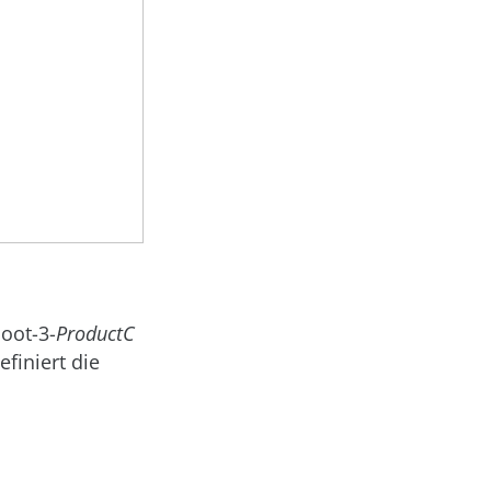
oot-3-
ProductC
definiert die