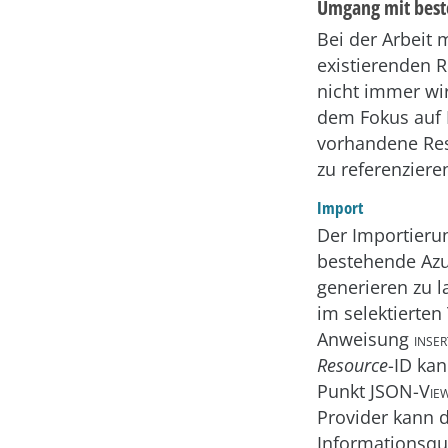
Umgang mit best
Bei der Arbeit 
existierenden R
nicht immer wi
dem Fokus auf B
vorhandene Res
zu referenziere
Import
Der Importierun
bestehende Azu
generieren zu l
im selektierten
Anweisung
inse
Resource
-ID ka
Punkt
JSON-Vie
Provider kann d
Informationsqu