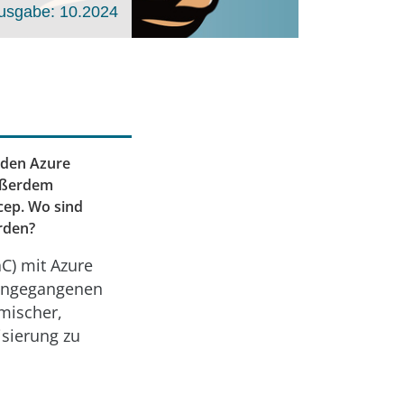
usgabe: 10.2024
nden Azure
Außerdem
cep. Wo sind
rden?
aC) mit Azure
rangegangenen
mischer,
isierung zu