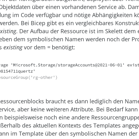
 Objektdaten über einen vorhandenen Service ab. Dam
dung im Code verfügbar und nötige Abhängigkeiten 
erden. Bei Bicep gibt es ein vergleichbares Konstru
xisting
. Der Aufbau der Ressource ist im Skelett dem
Neben dem symbolischen Namen werden noch der Prov
as
existing
vor dem
=
benötigt:
rage 'Microsoft.Storage/storageAccounts@2021-06-01' exist
esourceGroup('rg-other')
Ressourcenblocks braucht es dann lediglich den Nam
vice, aber keine weiteren Attribute. Bei Bedarf kann
on beispielsweise noch eine andere Ressourcengrupp
ußerhalb des aktuellen Kontexts des Templates ange
ann im Template über den symbolischen Namen der 