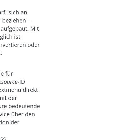
rf, sich an
u beziehen –
aufgebaut. Mit
lich ist,
nvertieren oder
.
e für
esource
-ID
textmenü direkt
mit der
Azure bedeutende
vice über den
ion der
ss.