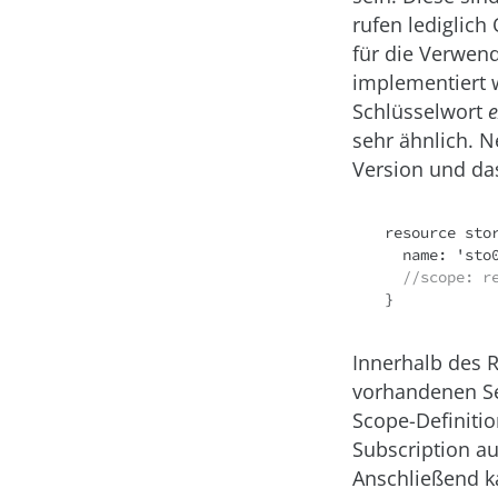
rufen lediglich
für die Verwen
implementiert w
Schlüsselwort
e
sehr ähnlich. 
Version und d
resource sto
  name: 'sto08154711quertz'

//scope: r
Innerhalb des 
vorhandenen Ser
Scope-Definiti
Subscription a
Anschließend k