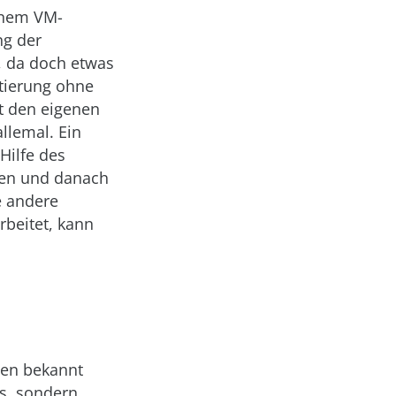
einem VM-
ng der
, da doch etwas
tierung ohne
gt den eigenen
llemal. Ein
Hilfe des
eren und danach
e andere
rbeitet, kann
cen bekannt
ts, sondern