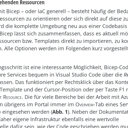
ehenden Ressourcen
mit Bicep – oder IaC generell – besteht häufig der Beda
essourcen zu orientieren oder sich direkt auf diese z
rd die komplette Umgebung neu aus einer Codebasis 
icep lässt sich zusammenfassen, dass es aktuell mög
sourcen bzw. Templates direkt zu importieren, zu ko
n. Alle Optionen werden im Folgenden kurz vorgestellt
gsschritt ist eine interessante Möglichkeit, Bicep-Cod
re Services bequem in Visual Studio Code über die
R
assen. Das funktioniert per Rechtsklick über das Kon
 Template und der Cursor-Position oder per Taste F1 
rt Resource
. Die für viele Bereiche bei der Arbeit mit 
nn übrigens im Portal immer im
Overview
-Tab eines Ser
w
eingesehen werden (
Abb. 1
). Neben der Dokumentat
aher eigene Infrastruktur ebenfalls eine wertvolle
elle dafür sein, wie der Code geschrieben werden mu