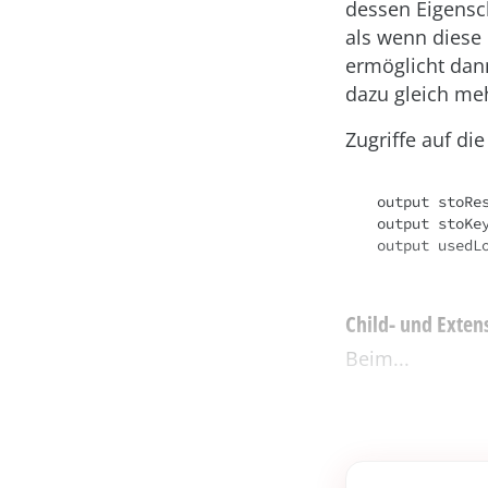
dessen Eigensch
als wenn diese
ermöglicht dan
dazu gleich me
Zugriffe auf di
output stoRes
output stoKe
Child- und Exten
Beim...