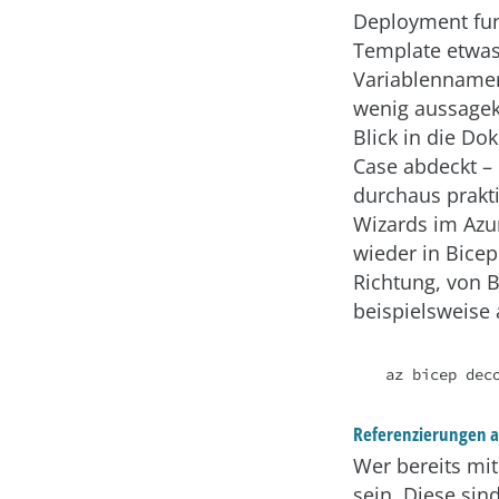
Deployment funk
Template etwas
Variablennamen
wenig aussagek
Blick in die Do
Case abdeckt – 
durchaus prakti
Wizards im Azu
wieder in Bicep
Richtung, von 
beispielsweise
Referenzierungen a
Wer bereits mi
sein. Diese sin