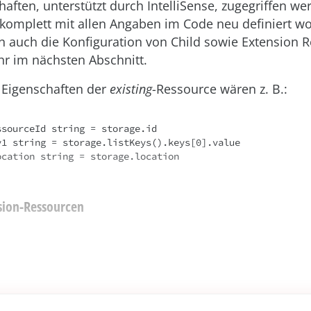
aften, unterstützt durch IntelliSense, zugegriffen w
 komplett mit allen Angaben im Code neu definiert w
n auch die Konfiguration von Child sowie Extension 
hr im nächsten Abschnitt.
e Eigenschaften der
existing
-Ressource wären z. B.:
sourceId string = storage.id

y1 string = storage.listKeys().keys[0].value

sion-Ressourcen