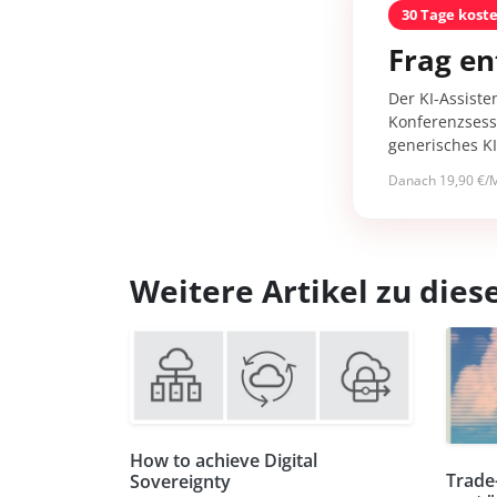
30 Tage kost
Frag en
Der KI-Assiste
Konferenzsessi
generisches K
Danach 19,90 €/M
Weitere Artikel zu di
How to achieve Digital
Trade
Sovereignty