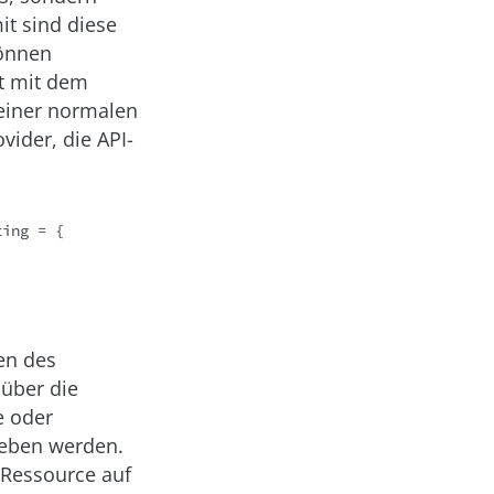
it sind diese
können
kt mit dem
 einer normalen
ider, die API-
ing = {

en des
 über die
e oder
geben werden.
Ressource auf