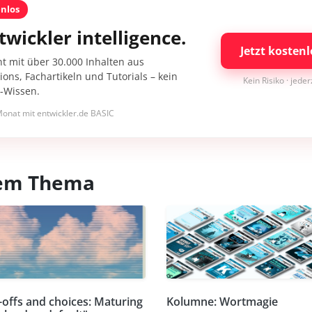
enlos
twickler intelligence.
Jetzt kostenl
nt mit über 30.000 Inhalten aus
ons, Fachartikeln und Tutorials – kein
Kein Risiko · jede
I-Wissen.
onat mit entwickler.de BASIC
esem Thema
-offs and choices: Maturing
Kolumne: Wortmagie