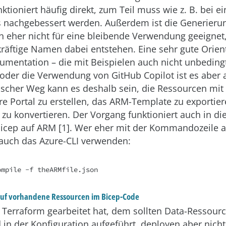
tioniert häufig direkt, zum Teil muss wie z. B. bei 
 nachgebessert werden. Außerdem ist die Generieru
 eher nicht für eine bleibende Verwendung geeignet
räftige Namen dabei entstehen. Eine sehr gute Orien
kumentation – die mit Beispielen auch nicht unbedin
oder die Verwendung von GitHub Copilot ist es aber a
scher Weg kann es deshalb sein, die Ressourcen mit 
re Portal zu erstellen, das ARM-Template zu exporti
 zu konvertieren. Der Vorgang funktioniert auch in di
Bicep auf ARM [1]. Wer eher mit der Kommandozeile a
 auch das Azure-CLI verwenden:
uf vorhandene Ressourcen im Bicep-Code
t Terraform gearbeitet hat, dem sollten Data-Ressour
d in der Konfiguration aufgeführt, deployen aber nich