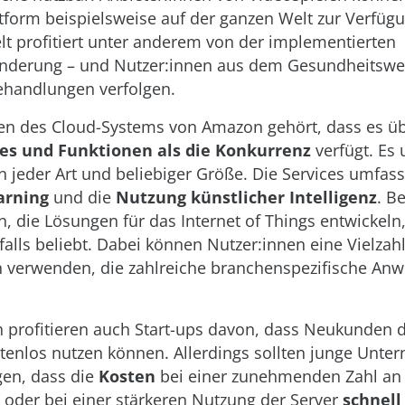
ttform beispielsweise auf der ganzen Welt zur Verfügu
lt profitiert unter anderem von der implementierten
inderung – und Nutzer:innen aus dem Gesundheitsw
Behandlungen verfolgen.
ken des Cloud-Systems von Amazon gehört, dass es ü
es und Funktionen als die Konkurrenz
verfügt. Es 
jeder Art und beliebiger Größe. Die Services umfas
arning
und die
Nutzung künstlicher Intelligenz
. Be
 die Lösungen für das Internet of Things entwickeln,
alls beliebt. Dabei können Nutzer:innen eine Vielzah
 verwenden, die zahlreiche branchenspezifische A
 profitieren auch Start-ups davon, dass Neukunden d
tenlos nutzen können. Allerdings sollten junge Unt
gen, dass die
Kosten
bei einer zunehmenden Zahl an
 oder bei einer stärkeren Nutzung der Server
schnell