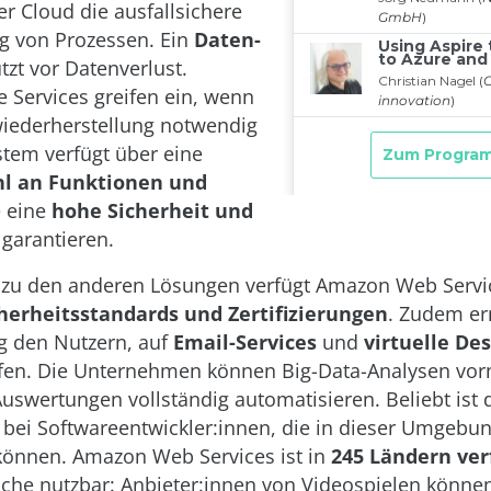
er Cloud die ausfallsichere
g von Prozessen. Ein
Daten-
zt vor Datenverlust.
 Services greifen ein, wenn
wiederherstellung notwendig
stem verfügt über eine
hl an Funktionen und
e eine
hohe Sicherheit und
garantieren.
 zu den anderen Lösungen verfügt Amazon Web Servi
herheitsstandards und Zertifizierungen
. Zudem er
g den Nutzern, auf
Email-Services
und
virtuelle De
ifen. Die Unternehmen können Big-Data-Analysen v
Auswertungen vollständig automatisieren. Beliebt ist 
bei Softwareentwickler:innen, die in dieser Umgebun
önnen. Amazon Web Services ist in
245 Ländern ver
nche nutzbar: Anbieter:innen von Videospielen könne