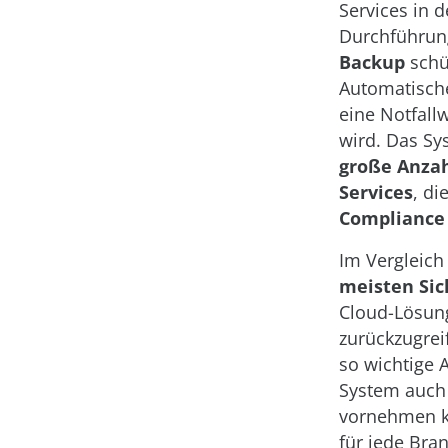
Services in d
Durchführun
Backup
schüt
Automatische
eine Notfall
wird. Das Sy
große Anza
Services
, di
Compliance
Im Vergleich
meisten Sic
Cloud-Lösun
zurückzugre
so wichtige 
System auch 
vornehmen k
für jede Bra