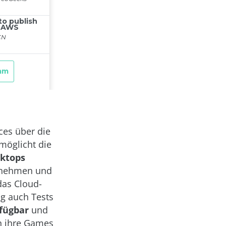
ces über die
möglicht die
sktops
ornehmen und
das Cloud-
g auch Tests
fügbar
und
n ihre Games