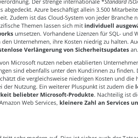
erordnung. Der strenge internationale *
Standard ISO
s abgedeckt. Azure beschäftigt allein 3.500 Mitarbeite
eit. Zudem ist das Cloud-System von jeder Branche n
zifische Themen lassen sich mit
individuell ausgew
orks
umsetzen. Vorhandene Lizenzen für SQL- und 
n den Unternehmen, ihre Kosten niedrig zu halten. Au
stenlose Verlängerung von Sicherheitsupdates
an
von Microsoft nutzen neben etablierten Unternehmen
ngen sind ebenfalls unter den Kund:innen zu finden.
schätzt die vergleichsweise niedrigen Kosten und die
bei der Nutzung. Ein weiterer Pluspunkt ist zudem die
l
rkeit beliebter Microsoft-Produkte
. Nachteilig ist d
u Amazon Web Services,
kleinere Zahl an Services u
.
 tritt sehr modern auf. Dies ist sicher auch der Tatsa