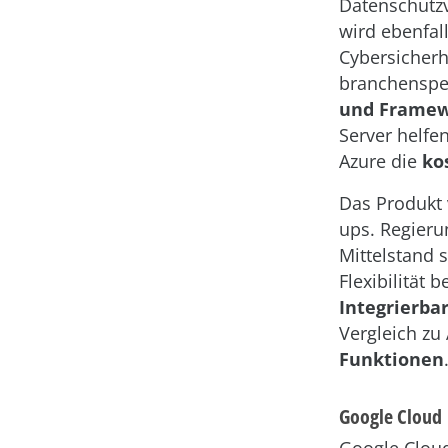
Datenschutzv
wird ebenfall
Cybersicherh
branchenspe
und Framew
Server helfe
Azure die
ko
Das Produkt 
ups. Regieru
Mittelstand 
Flexibilität 
Integrierba
Vergleich z
Funktionen
Google Cloud
Google Cloud