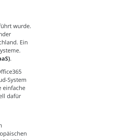
führt wurde.
änder
chland. Ein
Systeme.
aaS)
.
ffice365
oud-System
e einfache
ll dafür
m
ropäischen