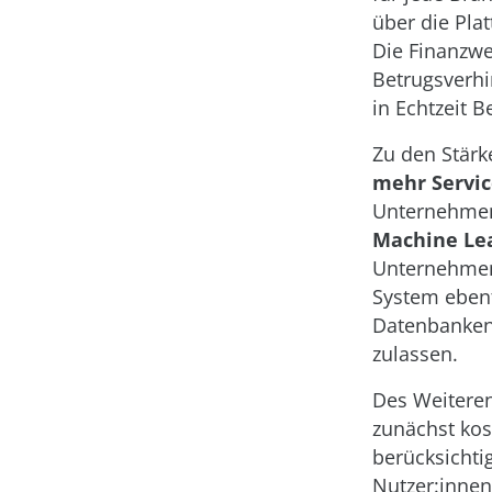
über die Pla
Die Finanzwe
Betrugsverh
in Echtzeit 
Zu den Stär
mehr Servic
Unternehmen 
Machine Le
Unternehmen,
System ebenf
Datenbanken
zulassen.
Des Weiteren
zunächst kos
berücksichti
Nutzer:innen