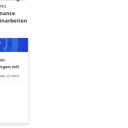
ves
rmance
.
inarbeiten