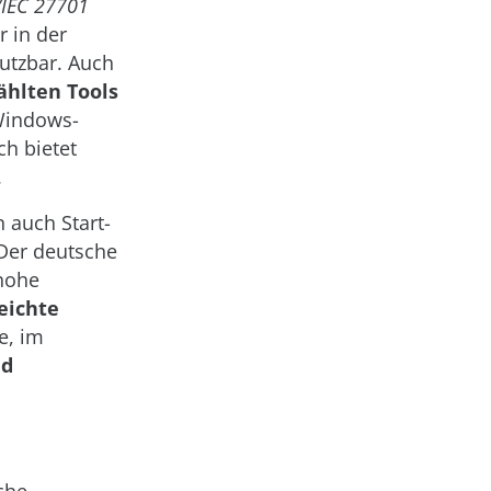
/IEC 27701
r in der
utzbar. Auch
ählten Tools
Windows-
ch bietet
.
 auch Start-
 Der deutsche
 hohe
eichte
ie, im
nd
che