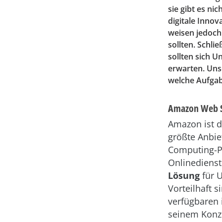
sie gibt es ni
digitale Inno
weisen jedoch
sollten. Schli
sollten sich 
erwarten. Unse
welche Aufgab
Amazon Web S
Amazon ist d
größte Anbiet
Computing-Pl
Onlinedienst
Lösung
für 
Vorteilhaft s
verfügbaren i
seinem Konz