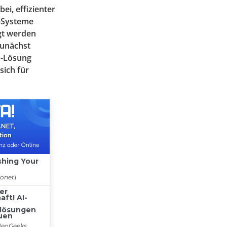
ei, effizienter
d-Systeme
igt werden
 Zunächst
d-Lösung
sich für