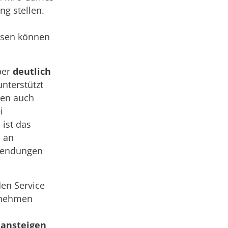
ng stellen.
esen können
ber
deutlich
unterstützt
sen auch
i
 ist das
l an
nwendungen
en Service
ernehmen
 ansteigen