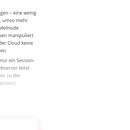
agen – eine wenig
d, umso mehr
e Methode
cken manipuliert
der Cloud keine
gen.
nur ein Session-
bserver leitet
er zu der
ession).