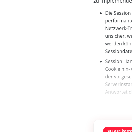
zu implementie
Die Session
performante
Netzwerk-Tr
unsicher, w
werden könn
Sessiondaten
Session Han
Cookie hin- 
der vorgesc
Serverinstan
Antwortet d
30 Tage kost