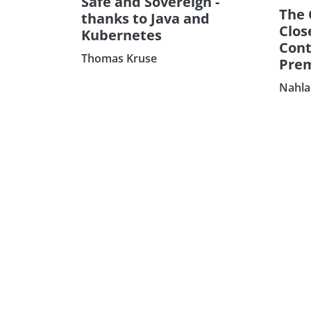
Safe and Sovereign -
The 
thanks to Java and
Clos
Kubernetes
Cont
Thomas Kruse
Prem
Nahla