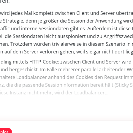
ren:
 wird jedes Mal komplett zwischen Client und Server übertr
 Strategie, denn je größer die Session der Anwendung wir
affic und interne Sessiondaten gibt es. Außerdem ist dies
eil die Sessiondaten leicht ausspioniert und zu Angriffszwe
en. Trotzdem würden trivialerweise in diesem Szenario in 
 auf dem Server verloren gehen, weil sie gar nicht dort lie
dling mittels HTTP-Cookie: zwischen Client und Server wird 
und hergeschickt. Im Falle mehrerer parallel arbeitender We
haltete Loadbalancer anhand des Cookies den Request imm
z, die die passende Sessioninformation bereit hält (Sticky S
iese Instanz nicht mehr, wird der Loadbalancer...
enlos