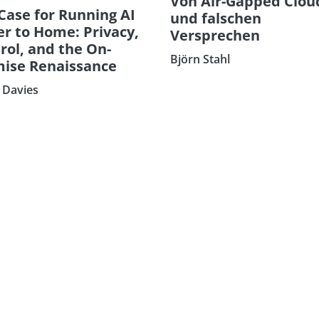
Von Air-Gapped Clou
Case for Running AI
und falschen
er to Home: Privacy,
Versprechen
rol, and the On-
Björn Stahl
ise Renaissance
 Davies