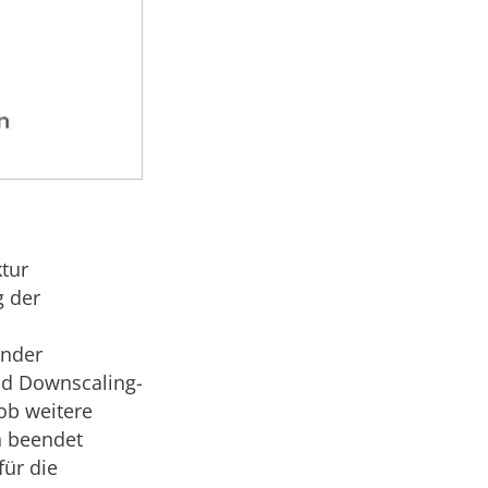
ktur
g der
ender
nd Downscaling-
ob weitere
n beendet
für die