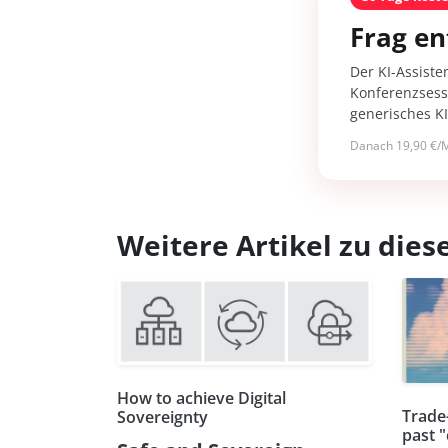
Frag en
Der KI-Assiste
Konferenzsessi
generisches K
Danach 19,90 €/M
Weitere Artikel zu di
How to achieve Digital
Trade
Sovereignty
past "