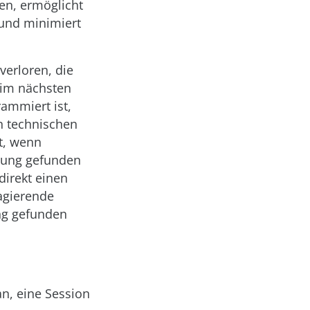
en, ermöglicht
 und minimiert
verloren, die
eim nächsten
ammiert ist,
n technischen
t, wenn
ösung gefunden
direkt einen
agierende
ng gefunden
n, eine Session